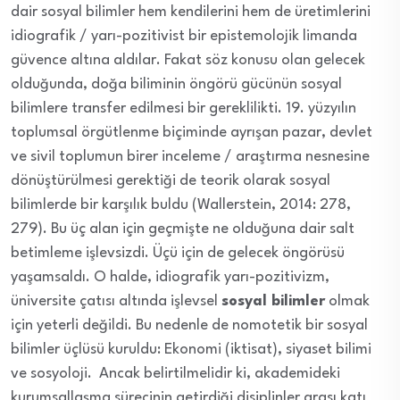
dair sosyal bilimler hem kendilerini hem de üretimlerini
idiografik / yarı-pozitivist bir epistemolojik limanda
güvence altına aldılar. Fakat söz konusu olan gelecek
olduğunda, doğa biliminin öngörü gücünün sosyal
bilimlere transfer edilmesi bir gereklilikti. 19. yüzyılın
toplumsal örgütlenme biçiminde ayrışan pazar, devlet
ve sivil toplumun birer inceleme / araştırma nesnesine
dönüştürülmesi gerektiği de teorik olarak sosyal
bilimlerde bir karşılık buldu (Wallerstein, 2014: 278,
279). Bu üç alan için geçmişte ne olduğuna dair salt
betimleme işlevsizdi. Üçü için de gelecek öngörüsü
yaşamsaldı. O halde, idiografik yarı-pozitivizm,
üniversite çatısı altında işlevsel
sosyal bilimler
olmak
için yeterli değildi. Bu nedenle de nomotetik bir sosyal
bilimler üçlüsü kuruldu: Ekonomi (iktisat), siyaset bilimi
ve sosyoloji. Ancak belirtilmelidir ki, akademideki
kurumsallaşma sürecinin getirdiği disiplinler arası katı