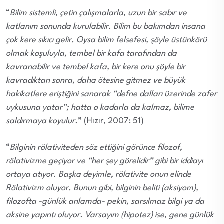
“
Bilim sistemli, çetin çalışmalarla, uzun bir sabır ve
katlanım sonunda kurulabilir. Bilim bu bakımdan insana
çok kere sıkıcı gelir. Oysa bilim felsefesi, şöyle üstünkörü
olmak koşuluyla, tembel bir kafa tarafından da
kavranabilir ve tembel kafa, bir kere onu şöyle bir
kavradıktan sonra, daha ötesine gitmez ve büyük
hakikatlere eriştiğini sanarak “defne dalları üzerinde zafer
uykusuna yatar”; hatta o kadarla da kalmaz, bilime
saldırmaya koyulur.
” (Hızır, 2007: 51)
“
Bilginin rölativiteden söz ettiğini görünce filozof,
rölativizme geçiyor ve “her şey görelidir” gibi bir iddiayı
ortaya atıyor. Başka deyimle, rölativite onun elinde
Rölativizm oluyor. Bunun gibi, bilginin beliti (aksiyom),
filozofta -günlük anlamda- pekin, sarsılmaz bilgi ya da
aksine yapıntı oluyor. Varsayım (hipotez) ise, gene günlük