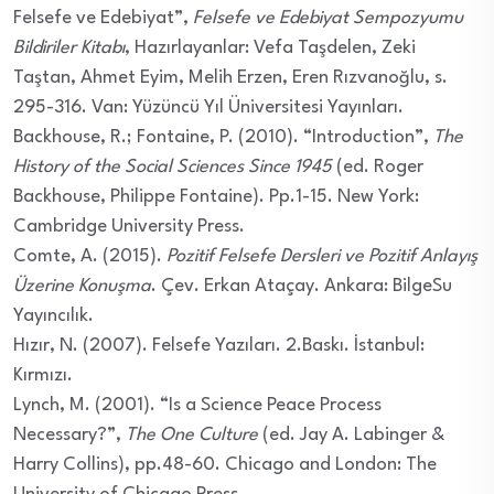
Felsefe ve Edebiyat”,
Felsefe ve Edebiyat Sempozyumu
Bildiriler Kitabı
, Hazırlayanlar: Vefa Taşdelen, Zeki
Taştan, Ahmet Eyim, Melih Erzen, Eren Rızvanoğlu, s.
295-316. Van: Yüzüncü Yıl Üniversitesi Yayınları.
Backhouse, R.; Fontaine, P. (2010). “Introduction”,
The
History of the Social Sciences Since 1945
(ed. Roger
Backhouse, Philippe Fontaine). Pp.1-15. New York:
Cambridge University Press.
Comte, A. (2015).
Pozitif Felsefe Dersleri ve Pozitif Anlayış
Üzerine Konuşma
. Çev. Erkan Ataçay. Ankara: BilgeSu
Yayıncılık.
Hızır, N. (2007). Felsefe Yazıları. 2.Baskı. İstanbul:
Kırmızı.
Lynch, M. (2001). “Is a Science Peace Process
Necessary?”,
The One Culture
(ed. Jay A. Labinger &
Harry Collins), pp.48-60. Chicago and London: The