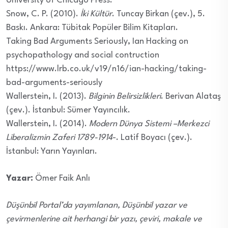
University of Chicago Press.
Snow, C. P. (2010).
İki Kültür
. Tuncay Birkan (çev.), 5.
Baskı. Ankara: Tübitak Popüler Bilim Kitapları.
Taking Bad Arguments Seriously, Ian Hacking on
psychopathology and social contruction
https://www.lrb.co.uk/v19/n16/ian-hacking/taking-
bad-arguments-seriously
Wallerstein, I. (2013).
Bilginin Belirsizlikleri
. Berivan Alataş
(çev.). İstanbul: Sümer Yayıncılık.
Wallerstein, I. (2014).
Modern Dünya Sistemi –Merkezci
Liberalizmin Zaferi 1789-1914
-. Latif Boyacı (çev.).
İstanbul: Yarın Yayınları.
Yazar:
Ömer Faik Anlı
Düşünbil Portal’da yayımlanan, Düşünbil yazar ve
çevirmenlerine ait herhangi bir yazı, çeviri, makale ve