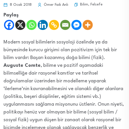
Bilim
,
Felsefe
8 Ocak 2018
Ömer Faik Anlı
Paylaş
Modern sosyal bilimlerin sosyoloji özelinde ya da
bünyesinde kurucu girişimi olan pozitivizm için tek bir
bilim vardır: Başarı kazanmış doğa bilimi (fizik).
Auguste Comte
, bilime ve pozitif aşamadaki
bilimselliğe dair rasyonel kanıtlar ve tarihsel
doğrulamalar üzerinden bir modelleme yaparak
‘ilerleme’nin kavranabilmesini ve olanaklı diğer alanlara
(politika, beşeri disiplinler, eğitim sistemi vb.)
uygulanmasını sağlama misyonunu üstlenir. Onun niyeti,
politikayı henüz var olmayan bir bilime (sosyal bilim /
sosyal fizik) uygun düşen bir zanaat olarak rasyonel bir
biçimde incelemeye olanak sağlayacak benzerlik ve