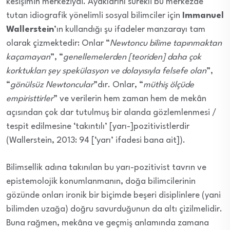
kesişimin merkeziydi. Ayaklarını sürekli bu merkezde
tutan idiografik yönelimli sosyal bilimciler için
Immanuel
Wallerstein
’ın kullandığı şu ifadeler manzarayı tam
olarak çizmektedir: Onlar “
Newtoncu bilime tapınmaktan
kaçamayan
”, “
genellemelerden [teoriden] daha çok
korktukları şey spekülasyon ve dolayısıyla felsefe olan
”,
“
gönülsüz Newtoncular
”dır. Onlar, “
müthiş ölçüde
empiristtirler
” ve verilerin hem zaman hem de mekân
açısından çok dar tutulmuş bir alanda gözlemlenmesi /
tespit edilmesine ‘takıntılı’ [yarı-]pozitivistlerdir
(Wallerstein, 2013: 94 [‘yarı’ ifadesi bana ait]).
Bilimsellik adına takınılan bu yarı-pozitivist tavrın ve
epistemolojik konumlanmanın, doğa bilimcilerinin
gözünde onları ironik bir biçimde beşeri disiplinlere (yani
bilimden uzağa) doğru savurduğunun da altı çizilmelidir.
Buna rağmen, mekâna ve geçmiş anlamında zamana