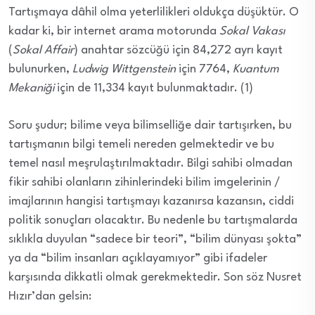
Tartışmaya dâhil olma yeterlilikleri oldukça düşüktür. O
kadar ki, bir internet arama motorunda
Sokal Vakası
(
Sokal Affair
) anahtar sözcüğü için 84,272 ayrı kayıt
bulunurken,
Ludwig Wittgenstein
için 7764,
Kuantum
Mekaniği
için de 11,334 kayıt bulunmaktadır. (1)
Soru şudur; bilime veya bilimselliğe dair tartışırken, bu
tartışmanın bilgi temeli nereden gelmektedir ve bu
temel nasıl meşrulaştırılmaktadır. Bilgi sahibi olmadan
fikir sahibi olanların zihinlerindeki bilim imgelerinin /
imajlarının hangisi tartışmayı kazanırsa kazansın, ciddi
politik sonuçları olacaktır. Bu nedenle bu tartışmalarda
sıklıkla duyulan “sadece bir teori”, “bilim dünyası şokta”
ya da “bilim insanları açıklayamıyor” gibi ifadeler
karşısında dikkatli olmak gerekmektedir. Son söz Nusret
Hızır’dan gelsin: