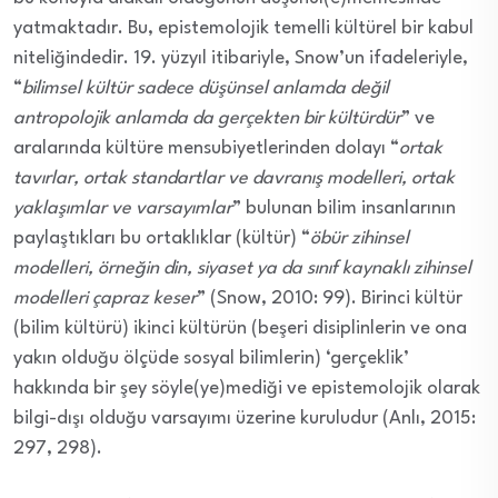
yatmaktadır. Bu, epistemolojik temelli kültürel bir kabul
niteliğindedir. 19. yüzyıl itibariyle, Snow’un ifadeleriyle,
“
bilimsel kültür sadece düşünsel anlamda değil
antropolojik anlamda da gerçekten bir kültürdür
” ve
aralarında kültüre mensubiyetlerinden dolayı “
ortak
tavırlar, ortak standartlar ve davranış modelleri, ortak
yaklaşımlar ve varsayımlar
” bulunan bilim insanlarının
paylaştıkları bu ortaklıklar (kültür) “
öbür zihinsel
modelleri, örneğin din, siyaset ya da sınıf kaynaklı zihinsel
modelleri çapraz keser
” (Snow, 2010: 99). Birinci kültür
(bilim kültürü) ikinci kültürün (beşeri disiplinlerin ve ona
yakın olduğu ölçüde sosyal bilimlerin) ‘gerçeklik’
hakkında bir şey söyle(ye)mediği ve epistemolojik olarak
bilgi-dışı olduğu varsayımı üzerine kuruludur (Anlı, 2015:
297, 298).