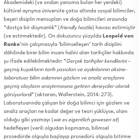
Akademideki (ve ondan yansıma bulan her yerdeki)
kültürel ayrışma üniversite çatısı altında sosyal bilimciler,
beşeri disiplin mensupları ve doğa bilimcileri arasında
“dostça bir düşmanlık” (
friendly hostile
) havası estirmiştir
(ve estirmektedir). On dokuzuncu yüzyılda
Leopold von
Ranke
’nin çalışmasıyla ‘bilimselleşen’ tarih disiplini
dâhilinde birer bilim insanı halini alan tarihçiler hakkında
şu ifade edilebilmektedir: “
Gerçek tarihçiler kendilerini –
geçmiş kuşakların tarih yazıcıları ve aydınlarının aksine-
laboratuar bilim adamının gözlem ve analiz araçlarını
geçmiş olayların araştırmasına getiren deneyciler olarak
görüyorlardı
” (aktaran, Wallerstein, 2014: 273).
Laboratuarında çalışan bir doğa bilimci için gözlem ve
analiz araçları ne kadar değer ve teori yüklüyse, olanı
olduğu gibi yazmayı (
wie es eigentlich gewesen ist
)
hedefleyen (verili olgudan kopmama, bilimsel
prosedürde olguyla başlayıp prosedürü olguyla bitirme