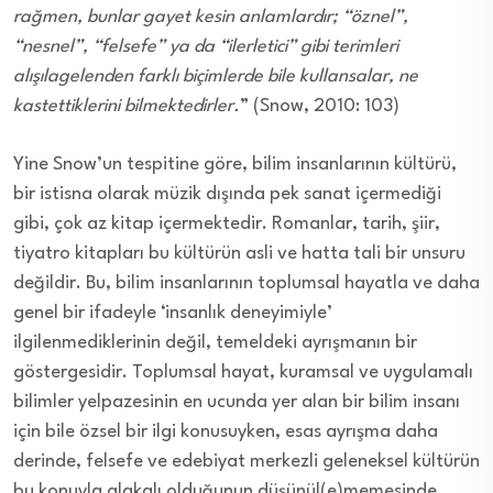
rağmen, bunlar gayet kesin anlamlardır; “öznel”,
“nesnel”, “felsefe” ya da “ilerletici” gibi terimleri
alışılagelenden farklı biçimlerde bile kullansalar, ne
kastettiklerini bilmektedirler.
” (Snow, 2010: 103)
Yine Snow’un tespitine göre, bilim insanlarının kültürü,
bir istisna olarak müzik dışında pek sanat içermediği
gibi, çok az kitap içermektedir. Romanlar, tarih, şiir,
tiyatro kitapları bu kültürün asli ve hatta tali bir unsuru
değildir. Bu, bilim insanlarının toplumsal hayatla ve daha
genel bir ifadeyle ‘insanlık deneyimiyle’
ilgilenmediklerinin değil, temeldeki ayrışmanın bir
göstergesidir. Toplumsal hayat, kuramsal ve uygulamalı
bilimler yelpazesinin en ucunda yer alan bir bilim insanı
için bile özsel bir ilgi konusuyken, esas ayrışma daha
derinde, felsefe ve edebiyat merkezli geleneksel kültürün
bu konuyla alakalı olduğunun düşünül(e)memesinde