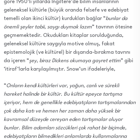
göre 1950’li yıllarda İngiltere’de bilim insanlarının
geleneksel kültürle (büyük oranda felsefe ve edebiyat
temelli olan ikinci kültür) kurdukları bağlar “
bunlar da
önemli şeyler tabii, saygı duymak lazım
” tavrının ötesine
geçmemektedir. Okudukları kitaplar sorulduğunda,
geleneksel kültüre saygıyla motive olmuş, fakat
epistemolojik (ve kültürel) bir dışarıda-bırakma tavrını
da içeren “
şey, biraz Dickens okumaya gayret ettim
” gibi
‘itiraf’larla karşılaşılmıştır. Snow’un ifadeleriyle,
“
Onların kendi kültürleri var, yoğun, canlı ve sürekli
hareket halinde bir kültür. Bu kültür epeyce tartışma
içeriyor, hem de genellikle edebiyatçıların tartışmalarından
çok daha katı ve hemen her zaman daha yüksek bir
kavramsal düzeyde cereyan eden tartışmalar oluyor
bunlar. Bilim adamları sözcükleri çok rahat bir biçimde,
edebiyatçıların bilmedikleri anlamlarda kullanmalarına