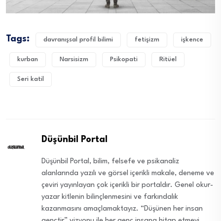
Tags:
davranışsal profil bilimi
fetişizm
işkence
kurban
Narsisizm
Psikopati
Ritüel
Seri katil
Düşünbil Portal
Düşünbil Portal, bilim, felsefe ve psikanaliz
alanlarında yazılı ve görsel içerikli makale, deneme ve
çeviri yayınlayan çok içerikli bir portaldır. Genel okur-
yazar kitlenin bilinçlenmesini ve farkındalık
kazanmasını amaçlamaktayız. “Düşünen her insan
gençtir” vizyonu ile her genç insana hitap etmeyi