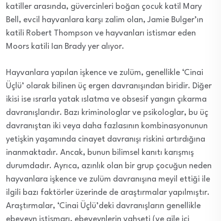
katiller arasında, güvercinleri boğan çocuk katil Mary
Bell, evcil hayvanlara karşı zalim olan, Jamie Bulger’ın
katili Robert Thompson ve hayvanları istismar eden
Moors katili Ian Brady yer alıyor.
Hayvanlara yapılan işkence ve zulüm, genellikle ‘Cinai
Üçlü’ olarak bilinen üç ergen davranışından biridir. Diğer
ikisi ise ısrarla yatak ıslatma ve obsesif yangın çıkarma
davranışlarıdır. Bazı kriminologlar ve psikologlar, bu üç
davranıştan iki veya daha fazlasının kombinasyonunun
yetişkin yaşamında cinayet davranışı riskini artırdığına
inanmaktadır. Ancak, bunun bilimsel kanıtı karışmış
durumdadır. Ayrıca, azınlık olan bir grup çocuğun neden
hayvanlara işkence ve zulüm davranışına meyil ettiği ile
ilgili bazı faktörler üzerinde de araştırmalar yapılmıştır.
Araştırmalar, ‘Cinai Üçlü’deki davranışların genellikle
ebeveyn istismarı, ebeveynlerin vahşeti (ve aile içi