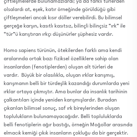
çiftleşmelerde bulunamazlardı; ya da farklı türlerden
olsalardı at, eşek, katır örneğinde görüldüğü gibi
çiftleşmeleri ancak kısır döller verebilirdi. Bu bilimsel
gerçeğe karşın, kasıtlı kasıtsız, bilinçli bilinçsiz “ırk” ile
“tür”ü karıştıran ırkçı düşünürler şüphesiz vardır.
Homo sapiens türünün, ötekilerden farklı ama kendi
aralarında ortak bazı fiziksel özelliklere sahip olan
insanlardan (fenotiplerden) oluşan alt türleri de
vardır. Büyük bir olasılıkla, oluşan ırklar karışmış,
karışmanın belli bir türdeşlik kazandığı durumlarda yeni
ırklar ortaya çıkmıştır. Ama bunlar da insanlık tarihinin
çalkantıları içinde yeniden karışmışlardır. Buradan
çıkarılan bilimsel sonuç, saf ırk bireylerinden oluşan
toplulukların bulunamayacağıdır. Belli topluluklarda
belli fenotiplerin ağır bastığı, örneğin Moğollar arasında
elmacık kemiği çıkık insanların çokluğu da bir gerçektir.