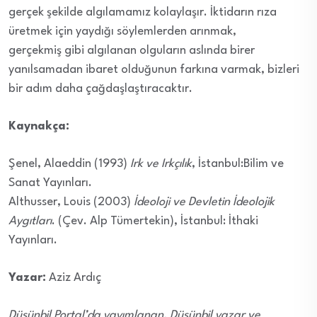
gerçek şekilde algılamamız kolaylaşır. İktidarın rıza
üretmek için yaydığı söylemlerden arınmak,
gerçekmiş gibi algılanan olguların aslında birer
yanılsamadan ibaret olduğunun farkına varmak, bizleri
bir adım daha çağdaşlaştıracaktır.
Kaynakça:
Şenel, Alaeddin (1993)
Irk ve Irkçılık
, İstanbul:Bilim ve
Sanat Yayınları.
Althusser, Louis (2003)
İdeoloji ve Devletin İdeolojik
Aygıtları
.
(Çev. Alp Tümertekin), İstanbul: İthaki
Yayınları.
Yazar:
Aziz Ardıç
Düşünbil Portal’da yayımlanan, Düşünbil yazar ve