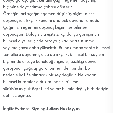
dünya görüşü gibi, kendini çağın egemen düşünüş
biçimine dayandırma çabası gösterir.
Örneğin; ortaçağın egemen düşünüş biçimi dinsel
düşünüş idi. Irkçılık kendini ona pek dayandıramadı.
Çağımızın egemen düşünüş biçimi ise bilimsel
düşünüştür. Dolayısıyla eşitsizlikçi dünya görüşünün
bilimsel giysiler içinde ortaya çıktığında tutunma,
yayılma şansı daha yüksektir. Bu bakımdan sahte bilimsel
temellere dayanmış olsa da ırkçılık, bilimsel bir söylem
biçiminde ortaya konulduğu için, eşitsizlikçi dünya
görüşünün çağdaş görünümlerinden biridir; bu
nedenle hafife alınacak bir şey değildir. Ne kadar
bilimsel kuramlar oldukları öne sürülürse
sürülsün ırkçılık öğretileri yalnız bilimle değil, birbirleriyle
dahi uzlaşmaz.
İngiliz Evrimsel Biyolog
Julian Huxley
, ırk