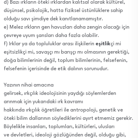
d) Bazı ırkların öteki ırklardan kalıtsal olarak kültürel,
düşünsel, psikolojik, hatta fiziksel üstünlüklere sahip
olduğu savı şimdiye dek kanıtlanamamıştır.
e) Melez ırkların gen havuzları daha zengin olacağı için
çevreye uyum şansları daha fazla olabilir.
f) Irklar ya da topluluklar arası ilişkilerin
eşitlik
çi mi
eşitsizlikçi mi, savaşçı mı barışçı mı olmasının gerektiği,
doğa bilimlerinin değil, toplum bilimlerinin, felsefenin,
felsefenin içerisinde de etik dalının sorunudur.
Yazının nihai amacına
gelirsek, ırkçılık ideolojisinin yaydığı söylemlerden
arınmak için yukarıdaki ırk kavramı
hakkında ırkçılık öğretileri ile antropoloji, genetik ve
öteki bilim dallarının söylediklerini ayırt etmemiz gerekir.
Böylelikle insanları, toplumları, kültürleri, ulusları
ve devletleri, ideoloji gözlüğünden değil, olduğu gibi,