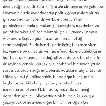
girişimlerinde bulunmak zorundayız: efendi-köle
diyalektiği. Efendi-köle ikiliğini ele almanın en iyi yolu, bu
kavramın bizde uyandıracağı politik çağrışımları bir an
için unutmaktır. ‘Efendi’ ve ‘köle’, bunları tarihin
gelişimindeki makro-mekaniği (savaşları, devrimleri ve
politik hareketleri) tanımlamak için kullanmak isteyen
Alexandre Kojéve gibi filozofların tercih ettiği
terminolojiydi. Bu da kendi içinde ilginç bir tasarıyken,
biz yine de bu anlayışın yerine, efendi-köle diyalektiğine
hali hazırdaki amacımız doğrultusunda bire bir etkileşim
düzeyinde var olduğu şekliyle, herhangi bir unvan ya da
sosyal statüden bağımsız olarak odaklanmalıyız. Efendi-
köle diyalektiği, bilinç sahibi bir varlığın bilinç sahibi
başka bir varlıkla karşılaşmasıyla vuku bulan
öznelerarası otomatik bir dolayımdır. Bu dinamiğin
doğrudan sonucu, nihayetinde bir bilincin
kendisi için
yaşayacak olmasıyken diğer bilincin ise
diğeri için