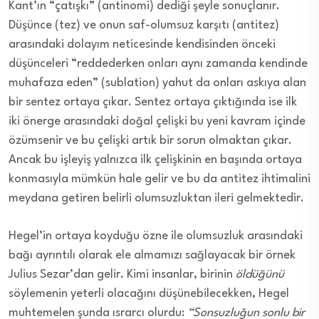
Kant’ın “çatışkı” (antinomi) dediği şeyle sonuçlanır.
Düşünce (tez) ve onun saf-olumsuz karşıtı (antitez)
arasındaki dolayım neticesinde kendisinden önceki
düşünceleri “reddederken onları aynı zamanda kendinde
muhafaza eden” (sublation) yahut da onları askıya alan
bir sentez ortaya çıkar. Sentez ortaya çıktığında ise ilk
iki önerge arasındaki doğal çelişki bu yeni kavram içinde
özümsenir ve bu çelişki artık bir sorun olmaktan çıkar.
Ancak bu işleyiş yalnızca ilk çelişkinin en başında ortaya
konmasıyla mümkün hale gelir ve bu da antitez ihtimalini
meydana getiren belirli olumsuzluktan ileri gelmektedir.
Hegel’in ortaya koyduğu özne ile olumsuzluk arasındaki
bağı ayrıntılı olarak ele almamızı sağlayacak bir örnek
Julius Sezar’dan gelir. Kimi insanlar, birinin
öldüğünü
söylemenin yeterli olacağını düşünebilecekken, Hegel
muhtemelen şunda ısrarcı olurdu:
“Sonsuzluğun sonlu bir