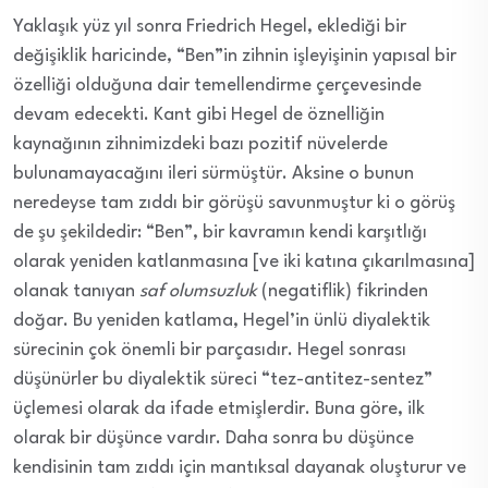
Yaklaşık yüz yıl sonra Friedrich Hegel, eklediği bir
değişiklik haricinde, “Ben”in zihnin işleyişinin yapısal bir
özelliği olduğuna dair temellendirme çerçevesinde
devam edecekti. Kant gibi Hegel de öznelliğin
kaynağının zihnimizdeki bazı pozitif nüvelerde
bulunamayacağını ileri sürmüştür. Aksine o bunun
neredeyse tam zıddı bir görüşü savunmuştur ki o görüş
de şu şekildedir: “Ben”, bir kavramın kendi karşıtlığı
olarak yeniden katlanmasına [ve iki katına çıkarılmasına]
olanak tanıyan
saf olumsuzluk
(negatiflik) fikrinden
doğar. Bu yeniden katlama, Hegel’in ünlü diyalektik
sürecinin çok önemli bir parçasıdır. Hegel sonrası
düşünürler bu diyalektik süreci “tez-antitez-sentez”
üçlemesi olarak da ifade etmişlerdir. Buna göre, ilk
olarak bir düşünce vardır. Daha sonra bu düşünce
kendisinin tam zıddı için mantıksal dayanak oluşturur ve