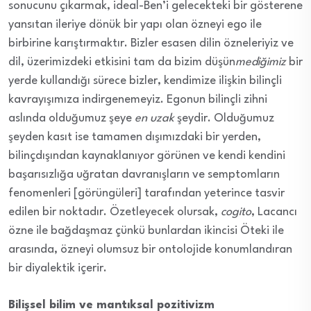
sonucunu çıkarmak, ideal-Ben’i gelecekteki bir gösterene
yansıtan ileriye dönük bir yapı olan özneyi ego ile
birbirine karıştırmaktır. Bizler esasen dilin özneleriyiz ve
dil, üzerimizdeki etkisini tam da bizim düşün
mediğimiz
bir
yerde kullandığı sürece bizler, kendimize ilişkin bilinçli
kavrayışımıza indirgenemeyiz. Egonun bilinçli zihni
aslında olduğumuz şeye
en uzak
şeydir. Olduğumuz
şeyden kasıt ise tamamen dışımızdaki bir yerden,
bilinçdışından kaynaklanıyor görünen ve kendi kendini
başarısızlığa uğratan davranışların ve semptomların
fenomenleri [görüngüleri] tarafından yeterince tasvir
edilen bir noktadır. Özetleyecek olursak,
cogito
, Lacancı
özne ile bağdaşmaz çünkü bunlardan ikincisi Öteki ile
arasında, özneyi olumsuz bir ontolojide konumlandıran
bir diyalektik içerir.
Bilişsel bilim ve mantıksal pozitivizm