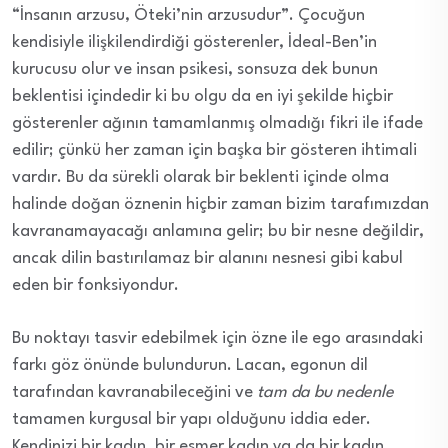
“İnsanın arzusu, Öteki’nin arzusudur”. Çocuğun
kendisiyle ilişkilendirdiği gösterenler, İdeal-Ben’in
kurucusu olur ve insan psikesi, sonsuza dek bunun
beklentisi içindedir ki bu olgu da en iyi şekilde hiçbir
gösterenler ağının tamamlanmış olmadığı fikri ile ifade
edilir; çünkü her zaman için başka bir gösteren ihtimali
vardır. Bu da sürekli olarak bir beklenti içinde olma
halinde doğan öznenin hiçbir zaman bizim tarafımızdan
kavranamayacağı anlamına gelir; bu bir nesne değildir,
ancak dilin bastırılamaz bir alanını nesnesi gibi kabul
eden bir fonksiyondur.
Bu noktayı tasvir edebilmek için özne ile ego arasındaki
farkı göz önünde bulundurun. Lacan, egonun dil
tarafından kavranabileceğini ve
tam da bu nedenle
tamamen kurgusal bir yapı olduğunu iddia eder.
Kendinizi bir kadın, bir esmer kadın ya da bir kadın