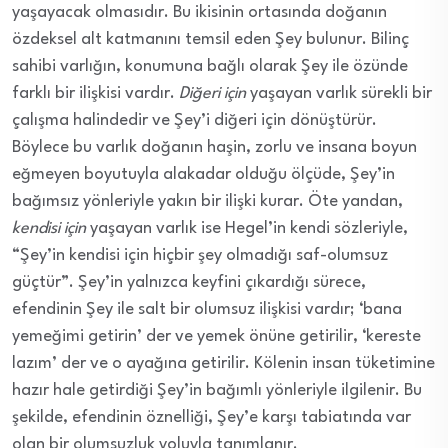
yaşayacak olmasıdır. Bu ikisinin ortasında doğanın
özdeksel alt katmanını temsil eden Şey bulunur. Bilinç
sahibi varlığın, konumuna bağlı olarak Şey ile özünde
farklı bir ilişkisi vardır.
Diğeri için
yaşayan varlık sürekli bir
çalışma halindedir ve Şey’i diğeri için dönüştürür.
Böylece bu varlık doğanın haşin, zorlu ve insana boyun
eğmeyen boyutuyla alakadar olduğu ölçüde, Şey’in
bağımsız yönleriyle yakın bir ilişki kurar. Öte yandan,
kendisi için
yaşayan varlık ise Hegel’in kendi sözleriyle,
“Şey’in kendisi için hiçbir şey olmadığı saf-olumsuz
güçtür”. Şey’in yalnızca keyfini çıkardığı sürece,
efendinin Şey ile salt bir olumsuz ilişkisi vardır; ‘bana
yemeğimi getirin’ der ve yemek önüne getirilir, ‘kereste
lazım’ der ve o ayağına getirilir. Kölenin insan tüketimine
hazır hale getirdiği Şey’in bağımlı yönleriyle ilgilenir. Bu
şekilde, efendinin öznelliği, Şey’e karşı tabiatında var
olan bir olumsuzluk yoluyla tanımlanır.