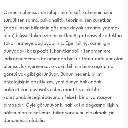
Öznenin olumsuz ontolojisinin felsefi kökeninin izini
sürdükten sonra, psikanalitik teorinin, (en cüretkâr
çabası insan bilincinin gözleme dayalı tasvirini yapmak
olan) bilişsel bilim üzerine yüklediği potansiyel zorlukları
takdir etmeye başlayabiliriz. Eğer bilinç, öznelliğin
dünyadaki bazı pozitif, kanıtlanabilir fenomenlere
indirgenememesi bakımından bir tür tabiatında var olan
olumsuzluk içeriyorsa, o vakit bilimin bunu açıklama
görevi yok gibi görünüyor. Bunun nedeni, bilim
ontolojisinin pozitivizm, yani dünya hakkındaki
hakikatlerin duyusal veriler, mantık ve akıl ile
kanıtlanabileceğini savunan felsefi bir oryantasyon
olmasıdır. Öyle görünüyor ki hakikatin doğasına ilişkin
hâkim olan felsefemiz, bilinç sorununu ele almak için
donanımsız olabilir.