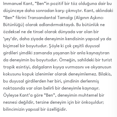
Immanuel Kant, “Ben”in pozitif bir töz olduğuna dair bu
düşünceye daha sonradan karşı çıkmıştır. Kant, aklındaki
“Ben” fikrini Transandantal Tamalgı (Algının Aşkıncı
Bütünlüğü) olarak adlandırmaktaydı. Bu bütünlük ne
özdeksel ne de tinsel olarak dünyada var olan bir
‘şey’dir, daha ziyade deneyimin kendisinin yapısal ya da
biçimsel bir boyutudur. Şöyle ki çok çeşitli duyusal
girdileri şimdiki zamanda yaşanan bir anla kaynaştıran
da deneyimin bu boyutudur. Örneğin, sahildeki bir turist
tropik esintiyi, dalgaların kıyıya vurmasını ve okyanusun
kokusunu kopuk izlenimler olarak deneyimlemez. Bilakis,
bu duyusal girdilerden her biri, şimdinin derlenmiş
noktasında var olan belirli bir deneyimle kaynaşır.
Öyleyse Kant’a göre “Ben”, deneyimin muhtemel bir
nesnesi değildir, tersine deneyim için bir önkoşuldur;
bilincimizin yapısal bir özelliğidir.