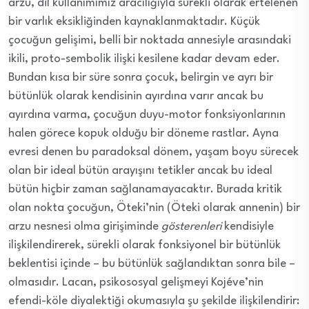
arzu, dil kullanımımız aracılığıyla sürekli olarak ertelenen
bir varlık eksikliğinden kaynaklanmaktadır. Küçük
çocuğun gelişimi, belli bir noktada annesiyle arasındaki
ikili, proto-sembolik ilişki kesilene kadar devam eder.
Bundan kısa bir süre sonra çocuk, belirgin ve ayrı bir
bütünlük olarak kendisinin ayırdına varır ancak bu
ayırdına varma, çocuğun duyu-motor fonksiyonlarının
halen görece kopuk olduğu bir döneme rastlar. Ayna
evresi denen bu paradoksal dönem, yaşam boyu sürecek
olan bir ideal bütün arayışını tetikler ancak bu ideal
bütün hiçbir zaman sağlanamayacaktır. Burada kritik
olan nokta çocuğun, Öteki’nin (Öteki olarak annenin) bir
arzu nesnesi olma girişiminde
gösterenleri
kendisiyle
ilişkilendirerek, sürekli olarak fonksiyonel bir bütünlük
beklentisi içinde – bu bütünlük sağlandıktan sonra bile –
olmasıdır. Lacan, psikososyal gelişmeyi Kojéve’nin
efendi-köle diyalektiği okumasıyla şu şekilde ilişkilendirir: