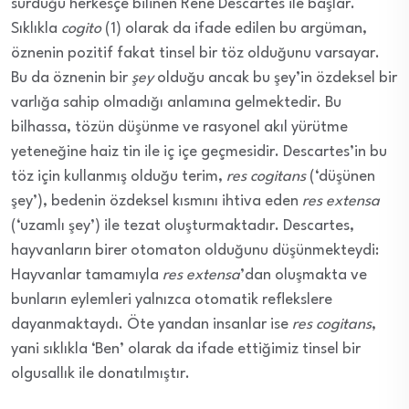
sürdüğü herkesçe bilinen René Descartes ile başlar.
Sıklıkla
cogito
(1) olarak da ifade edilen bu argüman,
öznenin pozitif fakat tinsel bir töz olduğunu varsayar.
Bu da öznenin bir
şey
olduğu ancak bu şey’in özdeksel bir
varlığa sahip olmadığı anlamına gelmektedir. Bu
bilhassa, tözün düşünme ve rasyonel akıl yürütme
yeteneğine haiz tin ile iç içe geçmesidir. Descartes’in bu
töz için kullanmış olduğu terim,
res cogitans
(‘düşünen
şey’), bedenin özdeksel kısmını ihtiva eden
res extensa
(‘uzamlı şey’) ile tezat oluşturmaktadır. Descartes,
hayvanların birer otomaton olduğunu düşünmekteydi:
Hayvanlar tamamıyla
res extensa
’dan oluşmakta ve
bunların eylemleri yalnızca otomatik reflekslere
dayanmaktaydı. Öte yandan insanlar ise
res cogitans
,
yani sıklıkla ‘Ben’ olarak da ifade ettiğimiz tinsel bir
olgusallık ile donatılmıştır.