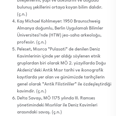
bileşenlerini, yapı ve dokularını ve doğada
bulunuş şekillerini ortaya koyan bilim dalıdır.
(ç.n.)
Kay Michael Kohlmeyer: 1950 Braunschweig
Almanya doğumlu, Berlin Uygulamalı Bilimler
Üniversitesi’nde (HTW) jeo-saha arkeoloğu,
profesör. (ç.n.)
Peleset, Mısırca “Pulasati” de denilen Deniz
Kavimlerinin içinde yer aldığı söylenen etnik
gruplardan biri olarak MÖ 2. yüzyıllarda Doğu
Akdeniz’deki Antik Mısır tarihi ve ikonografik
kayıtlarda yer alan ve günümüzde tarihçilerin
genel olarak “Antik Filistinliler” ile özdeşleştirdiği
kavimdir. (ç.n.)
Delta Savaşı, MÖ 1175 yılında III. Ramses
yönetimindeki Mısırlılar ile Deniz Kavimleri
arasındaki savaş. (ç.n.)