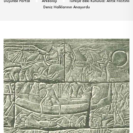
Düşünbil Portal
Arkeoloji
Türkiye’deki Kunulua: Antik Filistinli
Deniz Halklarının Anayurdu