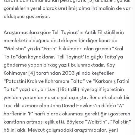
tarafından tamamlanan petrografik [3] analizler, çanak
çömleklerin yerel olarak üretilmiş olma ihtimalinin de var
olduğunu gösteriyor.
Araştırmacılara göre Tell Tayinat’ın Antik Filistinlilerin
memleketi olduğunu destekleyen bir diğer kanıt da
“Walistin” ya da “Patin” hükümdarı olan gizemli “Kral
Taita”dan kaynaklanır. Tell Tayinat’ta güçlü Taita’ya
gönderme yapan birkaç yazıt bulunmaktadır. Kay
Kohlmayer [4] tarafından 2003 yılında keşfedilen
“Patastini Kralı ve Kahramanı Taita” ve “Karkamış Fatihi
Taita” yazıtları, bir Luvi (Hitit dili) hiyeroglif işaretinin
yeniden yorumlanmasına yol açmıştır. Buna ek olarak bir
Luvi dili uzmanı olan John David Hawkins’in dildeki ‘W’
harflerinin ‘P’ harfi olarak okunması gerektiğini gösteren
kanıtların artması eşlik etti. Böylece “Walistin”, “Palistin”
hâlini aldı. Mevcut çalışmadaki araştırmacılar, yeni