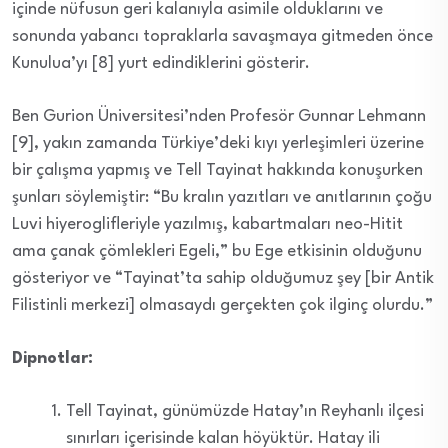
içinde nüfusun geri kalanıyla asimile olduklarını ve
sonunda yabancı topraklarla savaşmaya gitmeden önce
Kunulua’yı [8] yurt edindiklerini gösterir.
Ben Gurion Üniversitesi’nden Profesör Gunnar Lehmann
[9], yakın zamanda Türkiye’deki kıyı yerleşimleri üzerine
bir çalışma yapmış ve Tell Tayinat hakkında konuşurken
şunları söylemiştir: “Bu kralın yazıtları ve anıtlarının çoğu
Luvi hiyeroglifleriyle yazılmış, kabartmaları neo-Hitit
ama çanak çömlekleri Egeli,” bu Ege etkisinin olduğunu
gösteriyor ve “Tayinat’ta sahip olduğumuz şey [bir Antik
Filistinli merkezi] olmasaydı gerçekten çok ilginç olurdu.”
Dipnotlar:
Tell Tayinat, günümüzde Hatay’ın Reyhanlı ilçesi
sınırları içerisinde kalan höyüktür. Hatay ili