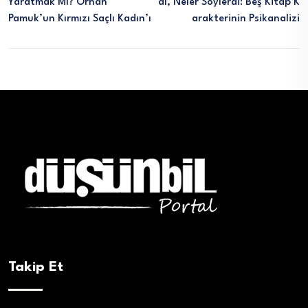
Yaratmak Mı? Orhan
Dı, Neler Söylerdi: Beş Kitap K
Pamuk’un Kırmızı Saçlı Kadın’ı
Arakterinin Psikanalizi
Takip Et