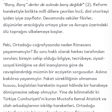
“Barış, Barış” derler de aslında barış değildir
” (2). Reform
hareketiyle birlikte millî dillere çevrilen İncil, dinî otoriteyi
iyiden iyiye zayıflatır. Devamında seküler fikirler,
düşünürler aracılığıyla ortaya çıkar ve Avrupa üzerindeki
ölü toprağını silkelemeye başlar.
Peki, Ortadoğu coğrafyasında neden Rönesans
yaşanmamıştır? Bu soru haklı olarak herkes tarafından
sorulan; bireyin sahip olduğu bilgiye, tecrübeye, siyasî-
sosyal kimliğine ve dinî inanışlarına göre de
cevaplandırdığı müzmin bir acziyetin sorgusudur. Aslına
bakılırsa yaşanmıştır. Fakat sürekliliğinin olmaması
hususu, başlatılan hareketin inşaat hâlinde bir harabeye
dönüşmesine sebep olmuştur. Yine de bilinmelidir ki:
Türkiye Cumhuriyeti’ni kuran Mustafa Kemal Atatürk ve
silah arkadaşlarının inkılâp hareketleri, Ortadoğu