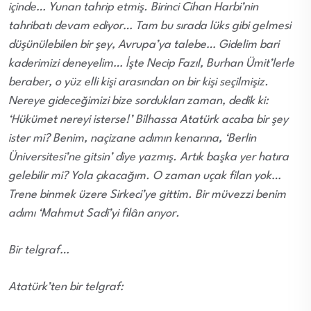
içinde… Yunan tahrip etmiş. Birinci Cihan Harbi’nin
tahribatı devam ediyor… Tam bu sırada lüks gibi gelmesi
düşünülebilen bir şey, Avrupa’ya talebe… Gidelim bari
kaderimizi deneyelim… İşte Necip Fazıl, Burhan Ümit’lerle
beraber, o yüz elli kişi arasından on bir kişi seçilmişiz.
Nereye gideceğimizi bize sordukları zaman, dedik ki:
‘Hükümet nereyi isterse!’ Bilhassa Atatürk acaba bir şey
ister mi? Benim, naçizane adımın kenarına, ‘Berlin
Üniversitesi’ne gitsin’ diye yazmış. Artık başka yer hatıra
gelebilir mi? Yola çıkacağım. O zaman uçak filan yok…
Trene binmek üzere Sirkeci’ye gittim. Bir müvezzi benim
adımı ‘Mahmut Sadi’yi filân arıyor.
Bir telgraf…
Atatürk’ten bir telgraf: