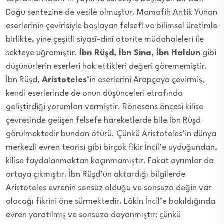
Doğu sentezine de vesile olmuştur. Mamafih Antik Yunan
eserlerinin çevirisiyle başlayan felsefî ve bilimsel üretimle
birlikte, yine çeşitli siyasî-dinî otorite müdahaleleri ile
sekteye uğramıştır.
İbn Rüşd, İbn Sina, İbn Haldun
gibi
düşünürlerin eserleri hak ettikleri değeri görememiştir.
İbn Rüşd,
Aristoteles
’in eserlerini Arapçaya çevirmiş,
kendi eserlerinde de onun düşünceleri etrafında
geliştirdiği yorumları vermiştir. Rönesans öncesi kilise
çevresinde gelişen felsefe hareketlerde bile İbn Rüşd
görülmektedir bundan ötürü. Çünkü Aristoteles’in dünya
merkezli evren teorisi gibi birçok fikir İncil’e uyduğundan,
kilise faydalanmaktan kaçınmamıştır. Fakat ayrımlar da
ortaya çıkmıştır. İbn Rüşd’ün aktardığı bilgilerde
Aristoteles evrenin sonsuz olduğu ve sonsuza değin var
olacağı fikrini öne sürmektedir. Lâkin İncil’e bakıldığında
evren yaratılmış ve sonsuza dayanmıştır: çünkü