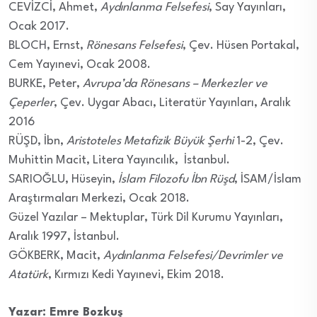
CEVİZCİ, Ahmet,
Aydınlanma Felsefesi
, Say Yayınları,
Ocak 2017.
BLOCH, Ernst,
Rönesans Felsefesi
, Çev. Hüsen Portakal,
Cem Yayınevi, Ocak 2008.
BURKE, Peter,
Avrupa’da Rönesans – Merkezler ve
Çeperler
, Çev. Uygar Abacı, Literatür Yayınları, Aralık
2016
RÜŞD, İbn,
Aristoteles Metafizik Büyük Şerhi
1-2, Çev.
Muhittin Macit, Litera Yayıncılık, İstanbul.
SARIOĞLU, Hüseyin,
İslam Filozofu İbn Rüşd
, İSAM/İslam
Araştırmaları Merkezi, Ocak 2018.
Güzel Yazılar – Mektuplar, Türk Dil Kurumu Yayınları,
Aralık 1997, İstanbul.
GÖKBERK, Macit,
Aydınlanma Felsefesi/Devrimler ve
Atatürk
, Kırmızı Kedi Yayınevi, Ekim 2018.
Yazar: Emre Bozkuş