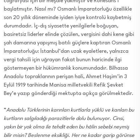
coğrafyası için bir meşale yakmıştır ve Rönesans’ı
başlatmıştır. Nasıl mı? Osmanlı İmparatorluğu özellikle
son 20 yıllık döneminde iyiden iyiye kontrolü kaybetmiş
durumdadır. İç-dış siyasette yenilgilerle boğuşan,
basiretsiz liderler elinde çözülen, vergisini dahi kene gibi
şah damarına yapışmış batılı güçlere kaptıran Osmanlı
İmparatorluğu: İstanbul’dan uzak eyaletlere, yalnızca
vergi tahsili için uğrayan fakat bunun haricinde ilgi
göstermeyen bir hükümranlık konumundadır. Bilhassa
Anadolu topraklarının perişan hali, Ahmet Haşim’in 3
Eylül 1919 tarihinde Manisa milletvekili Refik Şevket
Bey’e yazıp gönderdiği mektupta açıkça görülmektedir.
“
Anadolu Türklerinin karınları kurtlarla yüklü ve kanları bu
kurtların salgıladığı parazitlerle dolu bulunuyor. Cinsi,
yakın bir yok olma ile tehdit eden bu hâlin sebebi neymiş
bilir misin? Beslenme eksikliği. Her ne kadar garip görünse