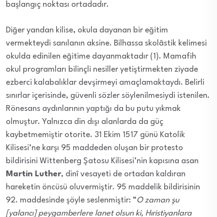
başlangıç noktası ortadadır.
Diğer yandan kilise, okula dayanan bir eğitim
vermekteydi sanılanın aksine. Bilhassa skolâstik kelimesi
okulda edinilen eğitime dayanmaktadır (1). Mamafih
okul programları bilinçli nesiller yetiştirmekten ziyade
ezberci kalabalıklar devşirmeyi amaçlamaktaydı. Belirli
sınırlar içerisinde, güvenli sözler söylenilmesiydi istenilen.
Rönesans aydınlarının yaptığı da bu putu yıkmak
olmuştur. Yalnızca din dışı alanlarda da güç
kaybetmemiştir otorite. 31 Ekim 1517 günü Katolik
Kilisesi’ne karşı 95 maddeden oluşan bir protesto
bildirisini Wittenberg Şatosu Kilisesi’nin kapısına asan
Martin Luther
, dinî vesayeti de ortadan kaldıran
hareketin öncüsü oluvermiştir. 95 maddelik bildirisinin
92. maddesinde şöyle seslenmiştir: “
O zaman şu
[yalancı] peygamberlere lanet olsun ki, Hıristiyanlara