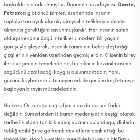
başkaldırının adı olmuştur. Dönemin hazırlayıcısı,
Dante
,
Petrarca
gibi öncü isimler, eserlerinde insanın
topluluktan ayrık olarak, bireysel nitelikleriyle de ele
alınması gerektiğini savunmuşlardır. Her insanın sahip
olduğu kendine özgü nitelikleri; modern bir yaşam
görüşüyle işleyerek, insanlık tanımının belirsizleştirdiği
çizgilerinin yeniden üzerinden geçmişlerdir. Kilisenin birey
ile savaşımının temelinde de, bu bilincin kazanılmasının
özgücünü azaltacağı kaygısı bulunmaktadır. Yani,
gücünü kaybetmek istemeyen erk ile gücünü keşfetmeye
başlayan bireyin mücadelesidir.
Ha keza Ortadoğu coğrafyasında da durum farklı
değildir. Sümerlerden itibaren medeniyetin beşiği olarak
tarihe ilk elden tanıklık eden; yazının bulunduğu, dinlerin
tebliğ edildiği ve görkemli devletlerin cenk ettiği bu
topraklar: İslam’ın yayılma süreciyle başlayan bir Batı-