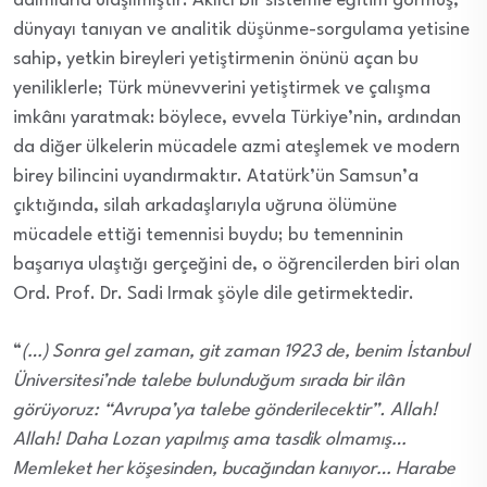
adımlarla ulaşılmıştır. Akılcı bir sistemle eğitim görmüş,
dünyayı tanıyan ve analitik düşünme-sorgulama yetisine
sahip, yetkin bireyleri yetiştirmenin önünü açan bu
yeniliklerle; Türk münevverini yetiştirmek ve çalışma
imkânı yaratmak: böylece, evvela Türkiye’nin, ardından
da diğer ülkelerin mücadele azmi ateşlemek ve modern
birey bilincini uyandırmaktır. Atatürk’ün Samsun’a
çıktığında, silah arkadaşlarıyla uğruna ölümüne
mücadele ettiği temennisi buydu; bu temenninin
başarıya ulaştığı gerçeğini de, o öğrencilerden biri olan
Ord. Prof. Dr. Sadi Irmak şöyle dile getirmektedir.
“
(…) Sonra gel zaman, git zaman 1923 de, benim İstanbul
Üniversitesi’nde talebe bulunduğum sırada bir ilân
görüyoruz: “Avrupa’ya talebe gönderilecektir”. Allah!
Allah! Daha Lozan yapılmış ama tasdik olmamış…
Memleket her köşesinden, bucağından kanıyor… Harabe