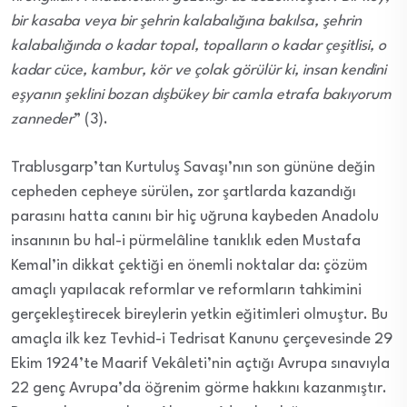
bir kasaba veya bir şehrin kalabalığına bakılsa, şehrin
kalabalığında o kadar topal, topalların o kadar çeşitlisi, o
kadar cüce, kambur, kör ve çolak görülür ki, insan kendini
eşyanın şeklini bozan dışbükey bir camla etrafa bakıyorum
zanneder
” (3).
Trablusgarp’tan Kurtuluş Savaşı’nın son gününe değin
cepheden cepheye sürülen, zor şartlarda kazandığı
parasını hatta canını bir hiç uğruna kaybeden Anadolu
insanının bu hal-i pürmelâline tanıklık eden Mustafa
Kemal’in dikkat çektiği en önemli noktalar da: çözüm
amaçlı yapılacak reformlar ve reformların tahkimini
gerçekleştirecek bireylerin yetkin eğitimleri olmuştur. Bu
amaçla ilk kez Tevhid-i Tedrisat Kanunu çerçevesinde 29
Ekim 1924’te Maarif Vekâleti’nin açtığı Avrupa sınavıyla
22 genç Avrupa’da öğrenim görme hakkını kazanmıştır.