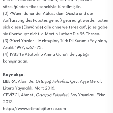
mecbur olmamak anlamında) serbestlik, leisure”
sözcüğünden +ikos sonekiyle türetilmiştir.
(2) <Wenn daher der Ablass dem Geiste und der
Auffassung des Papstes gemäß gepredigt würde, lösten
sich diese (Einwände) alle ohne weiteres auf, ja es gäbe
sie überhaupt nicht.> Martin Luther: Die 95 Thesen.
(3) Güzel Yazılar – Mektuplar, Türk Dil Kurumu Yayınları,
Aralık 1997, s.67–72.
(4) 1983’te Atatürk’ü Anma Günü’nde yaptığı
konuşmadan.
Kaynakça
:
LIBERA, Alain De,
Ortaçağ Felsefesi
, Çev. Ayşe Meral,
Litera Yayıncılık, Mart 2016.
CEVİZCİ, Ahmet,
Ortaçağ Felsefesi
, Say Yayınları, Ekim
2017.
https://www.etimolojiturkce.com