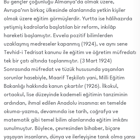
Bu gençler çoğunluğu Almanya’da olmak üzere,
Avrupa’nın birkaç ülkesinde alanlarında yetkin kişiler
olmak üzere eğitim görmüşlerdir. Yurtta ise hâlihazırda
yetişmiş kadrolarla başlatılan bir reform, inkılâp
hareketi başlamıştır. Evvela pozitif bilimlerden
uzaklaşmış medreseler kapanmış (1924), ve aynı sene
Tevhid-i Tedrisat kanunu ile eğitim ve öğretim müfredatı
tek bir çatı altında toplanmıştır. (3 Mart 1924)
Sonrasında müfredat ve tüzük hususunda yaşanılan
sorunlar hasebiyle, Maarif Teşkilatı yani, Milli Eğitim
Bakanlığı hakkında kanun çıkartılır (1926). İlkokul,
ortaokul, lise düzeyinde kademeli eğitimin tanziminin
ardından, ihmal edilen Anadolu insanına: en temelde
okuma-yazma, devamında ise tarih, coğrafya ve
matematik gibi temel bilim alanlarında eğitim imkânı
sunulmuştur. Böylece, çevresinden bihaber, biçare
yaşayan insanların, dünya ve ilerleyişine tanık olma şansı