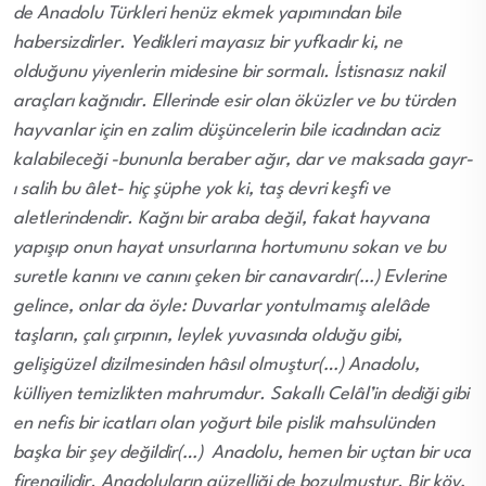
de Anadolu Türkleri henüz ekmek yapımından bile
habersizdirler. Yedikleri mayasız bir yufkadır ki, ne
olduğunu yiyenlerin midesine bir sormalı. İstisnasız nakil
araçları kağnıdır. Ellerinde esir olan öküzler ve bu türden
hayvanlar için en zalim düşüncelerin bile icadından aciz
kalabileceği -bununla beraber ağır, dar ve maksada gayr-
ı salih bu âlet- hiç şüphe yok ki, taş devri keşfi ve
aletlerindendir. Kağnı bir araba değil, fakat hayvana
yapışıp onun hayat unsurlarına hortumunu sokan ve bu
suretle kanını ve canını çeken bir canavardır(…)
Evlerine
gelince, onlar da öyle: Duvarlar yontulmamış alelâde
taşların, çalı çırpının, leylek yuvasında olduğu gibi,
gelişigüzel dizilmesinden hâsıl olmuştur(…)
Anadolu,
külliyen temizlikten mahrumdur. Sakallı Celâl’in dediği gibi
en nefis bir icatları olan yoğurt bile pislik mahsulünden
başka bir şey değildir(…)
Anadolu, hemen bir uçtan bir uca
firengilidir. Anadoluların güzelliği de bozulmuştur. Bir köy,