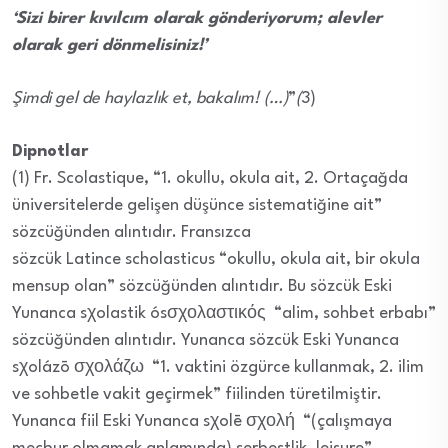
‘Sizi birer kıvılcım olarak gönderiyorum; alevler
olarak geri dönmelisiniz!’
Şimdi gel de haylazlık et, bakalım! (…)
”
(
3)
Dipnotlar
(1) Fr. Scolastique, “1. okullu, okula ait, 2. Ortaçağda
üniversitelerde gelişen düşünce sistematiğine ait”
sözcüğünden alıntıdır. Fransızca
sözcük Latince scholasticus “okullu, okula ait, bir okula
mensup olan” sözcüğünden alıntıdır. Bu sözcük Eski
Yunanca sχolastik ósσχολαστικός “alim, sohbet erbabı”
sözcüğünden alıntıdır. Yunanca sözcük Eski Yunanca
sχolázō σχολάζω “1. vaktini özgürce kullanmak, 2. ilim
ve sohbetle vakit geçirmek” fiilinden türetilmiştir.
Yunanca fiil Eski Yunanca sχolē σχολή “(çalışmaya