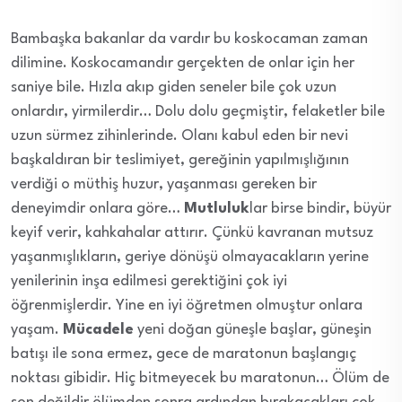
Bambaşka bakanlar da vardır bu koskocaman zaman
dilimine. Koskocamandır gerçekten de onlar için her
saniye bile. Hızla akıp giden seneler bile çok uzun
onlardır, yirmilerdir… Dolu dolu geçmiştir, felaketler bile
uzun sürmez zihinlerinde. Olanı kabul eden bir nevi
başkaldıran bir teslimiyet, gereğinin yapılmışlığının
verdiği o müthiş huzur, yaşanması gereken bir
deneyimdir onlara göre…
Mutluluk
lar birse bindir, büyür
keyif verir, kahkahalar attırır. Çünkü kavranan mutsuz
yaşanmışlıkların, geriye dönüşü olmayacakların yerine
yenilerinin inşa edilmesi gerektiğini çok iyi
öğrenmişlerdir. Yine en iyi öğretmen olmuştur onlara
yaşam.
Mücadele
yeni doğan güneşle başlar, güneşin
batışı ile sona ermez, gece de maratonun başlangıç
noktası gibidir. Hiç bitmeyecek bu maratonun… Ölüm de