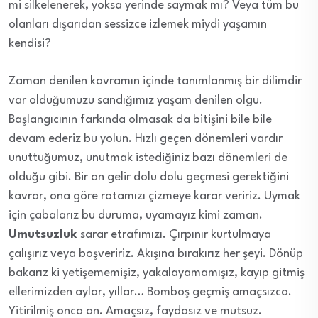
mi silkelenerek, yoksa yerinde saymak mı? Veya tüm bu
olanları dışarıdan sessizce izlemek miydi yaşamın
kendisi?
Zaman denilen kavramın içinde tanımlanmış bir dilimdir
var olduğumuzu sandığımız yaşam denilen olgu.
Başlangıcının farkında olmasak da bitişini bile bile
devam ederiz bu yolun. Hızlı geçen dönemleri vardır
unuttuğumuz, unutmak istediğiniz bazı dönemleri de
olduğu gibi. Bir an gelir dolu dolu geçmesi gerektiğini
kavrar, ona göre rotamızı çizmeye karar veririz. Uymak
için çabalarız bu duruma, uyamayız kimi zaman.
Umutsuzluk
sarar etrafımızı. Çırpınır kurtulmaya
çalışırız veya boşveririz. Akışına bırakırız her şeyi. Dönüp
bakarız ki yetişememişiz, yakalayamamışız, kayıp gitmiş
ellerimizden aylar, yıllar… Bomboş geçmiş amaçsızca.
Yitirilmiş onca an. Amaçsız, faydasız ve mutsuz.