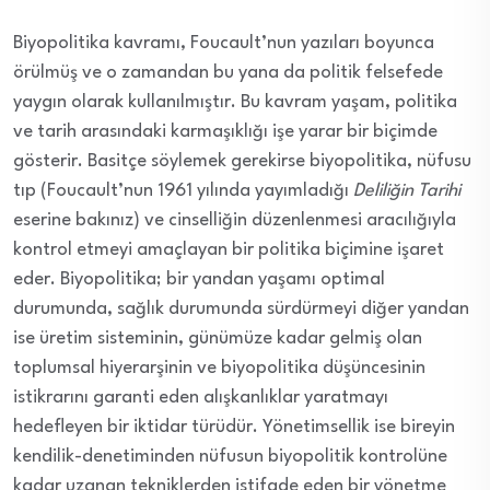
Biyopolitika kavramı, Foucault’nun yazıları boyunca
örülmüş ve o zamandan bu yana da politik felsefede
yaygın olarak kullanılmıştır. Bu kavram yaşam, politika
ve tarih arasındaki karmaşıklığı işe yarar bir biçimde
gösterir. Basitçe söylemek gerekirse biyopolitika, nüfusu
tıp (Foucault’nun 1961 yılında yayımladığı
Deliliğin Tarihi
eserine bakınız) ve cinselliğin düzenlenmesi aracılığıyla
kontrol etmeyi amaçlayan bir politika biçimine işaret
eder. Biyopolitika; bir yandan yaşamı optimal
durumunda, sağlık durumunda sürdürmeyi diğer yandan
ise üretim sisteminin, günümüze kadar gelmiş olan
toplumsal hiyerarşinin ve biyopolitika düşüncesinin
istikrarını garanti eden alışkanlıklar yaratmayı
hedefleyen bir iktidar türüdür. Yönetimsellik ise bireyin
kendilik-denetiminden nüfusun biyopolitik kontrolüne
kadar uzanan tekniklerden istifade eden bir yönetme