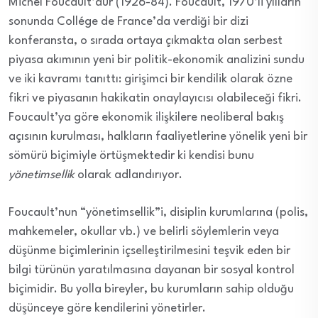
Michel Foucault’dur (1926-84). Foucault, 1970’li yılların
sonunda Collége de France’da verdiği bir dizi
konferansta, o sırada ortaya çıkmakta olan serbest
piyasa akımının yeni bir politik-ekonomik analizini sundu
ve iki kavramı tanıttı: girişimci bir kendilik olarak özne
fikri ve piyasanın hakikatin onaylayıcısı olabileceği fikri.
Foucault’ya göre ekonomik ilişkilere neoliberal bakış
açısının kurulması, halkların faaliyetlerine yönelik yeni bir
sömürü biçimiyle örtüşmektedir ki kendisi bunu
yönetimsellik
olarak adlandırıyor.
Foucault’nun “yönetimsellik”i, disiplin kurumlarına (polis,
mahkemeler, okullar vb.) ve belirli söylemlerin veya
düşünme biçimlerinin içselleştirilmesini teşvik eden bir
bilgi türünün yaratılmasına dayanan bir sosyal kontrol
biçimidir. Bu yolla bireyler, bu kurumların sahip olduğu
düşünceye göre kendilerini yönetirler.