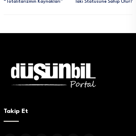
“Totalitarizmin Kaynakları”
Laki Statüsüne Sahip Olur?
Takip Et