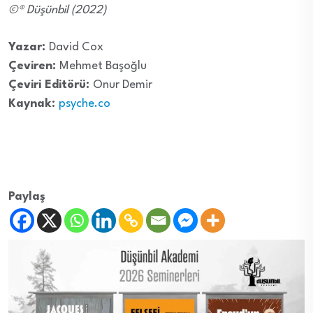
©® Düşünbil (2022)
Yazar:
David Cox
Çeviren:
Mehmet Başoğlu
Çeviri Editörü:
Onur Demir
Kaynak:
psyche.co
Paylaş