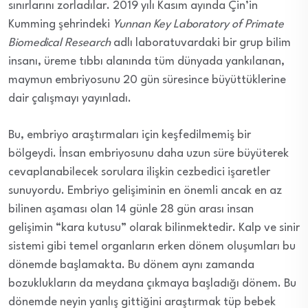
sınırlarını zorladılar. 2019 yılı Kasım ayında Çin’in
Kumming şehrindeki
Yunnan Key Laboratory of Primate
Biomedical Research
adlı laboratuvardaki bir grup bilim
insanı, üreme tıbbı alanında tüm dünyada yankılanan,
maymun embriyosunu 20 gün süresince büyüttüklerine
dair çalışmayı yayınladı.
Bu, embriyo araştırmaları için keşfedilmemiş bir
bölgeydi. İnsan embriyosunu daha uzun süre büyüterek
cevaplanabilecek sorulara ilişkin cezbedici işaretler
sunuyordu. Embriyo gelişiminin en önemli ancak en az
bilinen aşaması olan 14 günle 28 gün arası insan
gelişimin “kara kutusu” olarak bilinmektedir. Kalp ve sinir
sistemi gibi temel organların erken dönem oluşumları bu
dönemde başlamakta. Bu dönem aynı zamanda
bozuklukların da meydana çıkmaya başladığı dönem. Bu
dönemde neyin yanlış gittiğini araştırmak tüp bebek