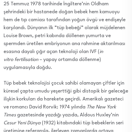
25 Temmuz 1978 tarihinde İngiltere’nin Oldham
şehrindeki bir hastanede doğan bebek hem kamuoyu
hem de tıp camiası tarafından yoğun övgü ve endişeyle
karşılandı. Dünyanın ilk “tüp bebeği” olarak müjdelenen
Louise Brown, petri kabında döllenen yumurta ve
spermden üretilen embriyonun ana rahmine aktarılması
esasına dayalı çığır açan teknoloji olan IVF (
in
vitro fertilisation
– yapay ortamda döllenme)
uygulamasıyla doğdu.
Tüp bebek teknolojisi çocuk sahibi olamayan çiftler için
küresel çapta umudu yeşerttiği gibi distopik bir geleceğe
ilişkin korkuları da harekete geçirdi. Amerikalı gazeteci
ve romancı David Rorvik; 1974 yılında
The New York
Times
gazetesinde yazdığı yazıda, Aldous Huxley’nin
Cesur Yeni Dünya
(1932) kitabındaki tüp bebeklerin seri
üretimine referansla, ilerleyen zamanlarda ortaya