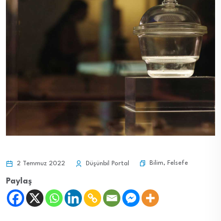
Bilim
,
Felsefe
2 Temmuz 2022
Düşünbil Portal
Paylaş