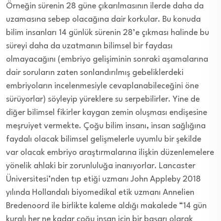
Örneğin sürenin 28 güne çıkarılmasının ilerde daha da
uzamasına sebep olacağına dair korkular. Bu konuda
bilim insanları 14 günlük sürenin 28’e çıkması halinde bu
süreyi daha da uzatmanın bilimsel bir faydası
olmayacağını (embriyo gelişiminin sonraki aşamalarına
dair soruların zaten sonlandırılmış gebeliklerdeki
embriyoların incelenmesiyle cevaplanabileceğini öne
sürüyorlar) söyleyip yüreklere su serpebilirler. Yine de
diğer bilimsel fikirler kaygan zemin oluşması endişesine
meşruiyet vermekte. Çoğu bilim insanı, insan sağlığına
faydalı olacak bilimsel gelişmelerle uyumlu bir şekilde
var olacak embriyo araştırmalarına ilişkin düzenlemelere
yönelik ahlaki bir zorunluluğa inanıyorlar. Lancaster
Üniversitesi’nden tıp etiği uzmanı John Appleby 2018
yılında Hollandalı biyomedikal etik uzmanı Annelien
Bredenoord ile birlikte kaleme aldığı makalede “14 gün
kuralı her ne kadar çoğu insan için bir başarı olarak