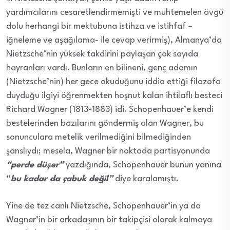
yardımcılarını cesaretlendirmemişti ve muhtemelen övgü
dolu herhangi bir mektubuna istihza ve istihfaf –
iğneleme ve aşağılama- ile cevap verirmiş), Almanya’da
Nietzsche’nin yüksek takdirini paylaşan çok sayıda
hayranları vardı. Bunların en bilineni, genç adamın
(Nietzsche’nin) her gece okuduğunu iddia ettiği filozofa
duyduğu ilgiyi öğrenmekten hoşnut kalan ihtilaflı besteci
Richard Wagner (1813-1883) idi. Schopenhauer’e kendi
bestelerinden bazılarını göndermiş olan Wagner, bu
sonunculara metelik verilmediğini bilmediğinden
şanslıydı; mesela, Wagner bir noktada partisyonunda
“perde düşer”
yazdığında, Schopenhauer bunun yanına
“
bu kadar da çabuk değil”
diye karalamıştı.
Yine de tez canlı Nietzsche, Schopenhauer’in ya da
Wagner’in bir arkadaşının bir takipçisi olarak kalmaya