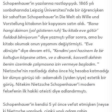
Schopenhauer’in yazılarına rastlayışıydı. 1865 yılı
sonbaharında Leipzig Üniversitesi’nde bir öğrenciyken
bir sahaftan Schopenhauer’in Die Welt als Wille und
Vorstellung kitabının bir kopyasını satın aldı.
“Bana
hangi daimon (yol gösteren ruh) ‘bu kitabı eve götür’
fısıldadı bilmiyorum”
diye yazmıştı yıllar sonra, ama bu
kitabı okumak onun yaşamını değiştirmişti.
“Eve
dönüşte”
diye devam etti,
“Kendimi yeni hazinem ile bir
koltuğun köşesine attım, ve o dinamik, kasvetli dahinin
benim üzerimde çalışmasına izin vermeye başladım.”
Nietzsche’nin rastladığı daha önce hiç hesaba katmadığı
bir dünya görüşü idi- adamakıllı (iyiden iyiye) estetik bir
görüş. Nitekim Nietzsche Schopenhauer’i modern
felsefenin ilk hakiki ateisti diye adlandırmıştı.
Schopenhauer’in kendisi 5 yıl önce vefat etmişken (neyse
ki Nietzsche şanslıydı, çünkü yaşlı adam rahip