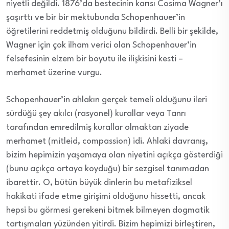
niyetli değildi. 1876’da bestecinin karısı Cosima Wagner’ı
şaşırttı ve bir bir mektubunda Schopenhauer’in
öğretilerini reddetmiş olduğunu bildirdi. Belli bir şekilde,
Wagner için çok ilham verici olan Schopenhauer’in
felsefesinin elzem bir boyutu ile ilişkisini kesti –
merhamet üzerine vurgu.
Schopenhauer’in ahlakın gerçek temeli olduğunu ileri
sürdüğü şey akılcı (rasyonel) kurallar veya Tanrı
tarafından emredilmiş kurallar olmaktan ziyade
merhamet (mitleid, compassion) idi. Ahlaki davranış,
bizim hepimizin yaşamaya olan niyetini açıkça gösterdiği
(bunu açıkça ortaya koyduğu) bir sezgisel tanımadan
ibarettir. O, bütün büyük dinlerin bu metafiziksel
hakikati ifade etme girişimi olduğunu hissetti, ancak
hepsi bu görmesi gerekeni bitmek bilmeyen dogmatik
tartışmaları yüzünden yitirdi. Bizim hepimizi birleştiren,