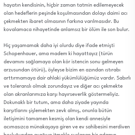
hayatın kendisinin, hiçbir zaman tatmin edilemeyecek
olan hedeflerin peşinde koşulmasından dolayı daimi acı
çekmekten ibaret olmasının farkına varılmasıdır. Bu
kovalamaca nihayetinde anlamsız bir ölüm ile son bulur.
Hiç yaşamamak daha iyi olurdu diye ifade etmişti
Schopenhauer, ama madem ki hayattayız (türün
devamını sağlamaya olan kör istencin sonu gelmeyen
arzusundan ötürü), öyleyse bizim en azından ıstırabı
arttırmamaya dair ahlaki yükümlülüğümüz vardır. Sabırlı
ve toleranslı olmak zorundayız ve diğer acı çekmekte
olan akranlarımıza karşı hayırseverlik göstermeliyiz.
Dokunaklı bir tutum, ama daha ziyade yayında
karşıtlarını şişlemekten zevk almış, onunla bütün
iletişimini tamamen kesmiş olan kendi annesiyle
acımasızca münakaşaya giren ve ev sahibesini merdiven