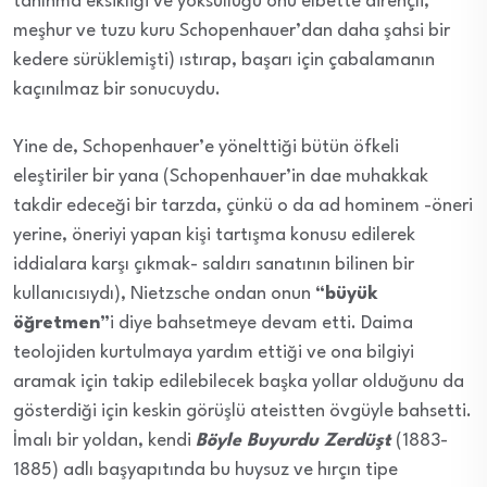
tanınma eksikliği ve yoksulluğu onu elbette dirençli,
meşhur ve tuzu kuru Schopenhauer’dan daha şahsi bir
kedere sürüklemişti) ıstırap, başarı için çabalamanın
kaçınılmaz bir sonucuydu.
Yine de, Schopenhauer’e yönelttiği bütün öfkeli
eleştiriler bir yana (Schopenhauer’in dae muhakkak
takdir edeceği bir tarzda, çünkü o da ad hominem -öneri
yerine, öneriyi yapan kişi tartışma konusu edilerek
iddialara karşı çıkmak- saldırı sanatının bilinen bir
kullanıcısıydı), Nietzsche ondan onun
“büyük
öğretmen”
i diye bahsetmeye devam etti. Daima
teolojiden kurtulmaya yardım ettiği ve ona bilgiyi
aramak için takip edilebilecek başka yollar olduğunu da
gösterdiği için keskin görüşlü ateistten övgüyle bahsetti.
İmalı bir yoldan, kendi
Böyle Buyurdu Zerdüşt
(1883-
1885) adlı başyapıtında bu huysuz ve hırçın tipe