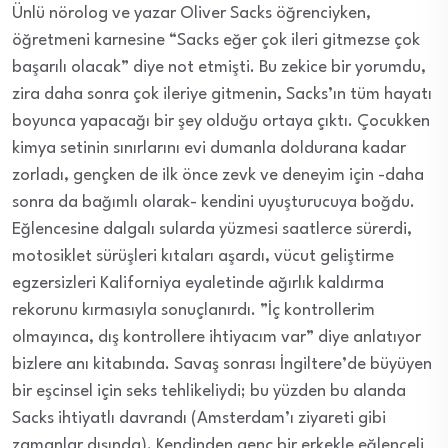
Ünlü nörolog ve yazar Oliver Sacks öğrenciyken,
öğretmeni karnesine “Sacks eğer çok ileri gitmezse çok
başarılı olacak” diye not etmişti. Bu zekice bir yorumdu,
zira daha sonra çok ileriye gitmenin, Sacks’ın tüm hayatı
boyunca yapacağı bir şey olduğu ortaya çıktı. Çocukken
kimya setinin sınırlarını evi dumanla doldurana kadar
zorladı, gençken de ilk önce zevk ve deneyim için -daha
sonra da bağımlı olarak- kendini uyuşturucuya boğdu.
Eğlencesine dalgalı sularda yüzmesi saatlerce sürerdi,
motosiklet sürüşleri kıtaları aşardı, vücut geliştirme
egzersizleri Kaliforniya eyaletinde ağırlık kaldırma
rekorunu kırmasıyla sonuçlanırdı. ”İç kontrollerim
olmayınca, dış kontrollere ihtiyacım var” diye anlatıyor
bizlere anı kitabında. Savaş sonrası İngiltere’de büyüyen
bir eşcinsel için seks tehlikeliydi; bu yüzden bu alanda
Sacks ihtiyatlı davrandı (Amsterdam’ı ziyareti gibi
zamanlar dışında). Kendinden genç bir erkekle eğlenceli