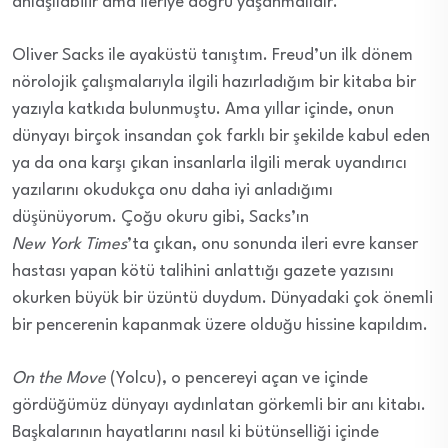
anlaşılabilir ama ileriye doğru yaşanmalıdır.”
Oliver Sacks ile ayaküstü tanıştım. Freud’un ilk dönem
nörolojik çalışmalarıyla ilgili hazırladığım bir kitaba bir
yazıyla katkıda bulunmuştu. Ama yıllar içinde, onun
dünyayı birçok insandan çok farklı bir şekilde kabul eden
ya da ona karşı çıkan insanlarla ilgili merak uyandırıcı
yazılarını okudukça onu daha iyi anladığımı
düşünüyorum. Çoğu okuru gibi, Sacks’ın
New
York
Times
’ta çıkan, onu sonunda ileri evre kanser
hastası yapan kötü talihini anlattığı gazete yazısını
okurken büyük bir üzüntü duydum. Dünyadaki çok önemli
bir pencerenin kapanmak üzere olduğu hissine kapıldım.
On the Move
(Yolcu), o pencereyi açan ve içinde
gördüğümüz dünyayı aydınlatan görkemli bir anı kitabı.
Başkalarının hayatlarını nasıl ki bütünselliği içinde