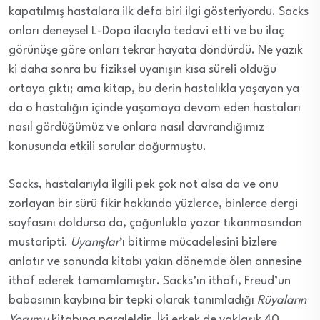
kapatılmış hastalara ilk defa biri ilgi gösteriyordu. Sacks
onları deneysel L-Dopa ilacıyla tedavi etti ve bu ilaç
görünüşe göre onları tekrar hayata döndürdü. Ne yazık
ki daha sonra bu fiziksel uyanışın kısa süreli olduğu
ortaya çıktı; ama kitap, bu derin hastalıkla yaşayan ya
da o hastalığın içinde yaşamaya devam eden hastaları
nasıl gördüğümüz ve onlara nasıl davrandığımız
konusunda etkili sorular doğurmuştu.
Sacks, hastalarıyla ilgili pek çok not alsa da ve onu
zorlayan bir sürü fikir hakkında yüzlerce, binlerce dergi
sayfasını doldursa da, çoğunlukla yazar tıkanmasından
mustaripti.
Uyanışlar
‘ı bitirme mücadelesini bizlere
anlatır ve sonunda kitabı yakın dönemde ölen annesine
ithaf ederek tamamlamıştır. Sacks’ın ithafı, Freud’un
babasının kaybına bir tepki olarak tanımladığı
Rüyaların
Yorumu
kitabına paraleldir. İki erkek de yaklaşık 40