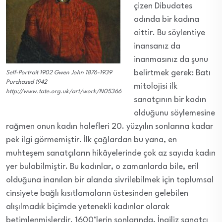
çizen Dibudates
adında bir kadına
aittir. Bu söylentiye
inansanız da
inanmasınız da şunu
belirtmek gerek: Batı
Self-Portrait 1902 Gwen John 1876-1939
Purchased 1942
mitolojisi ilk
http://www.tate.org.uk/art/work/N05366
sanatçının bir kadın
olduğunu söylemesine
rağmen onun kadın halefleri 20. yüzyılın sonlarına kadar
pek ilgi görmemiştir. İlk çağlardan bu yana, en
muhteşem sanatçıların hikâyelerinde çok az sayıda kadın
yer bulabilmiştir. Bu kadınlar, o zamanlarda bile, eril
olduğuna inanılan bir alanda sivrilebilmek için toplumsal
cinsiyete bağlı kısıtlamaların üstesinden gelebilen
alışılmadık biçimde yetenekli kadınlar olarak
betimlenmişlerdir. 1600’lerin sonlarında, İngiliz sanatçı