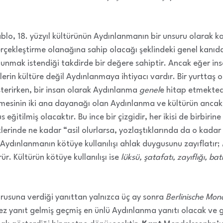
lo, 18. yüzyıl kültürünün Aydınlanmanın bir unsuru olarak kabu
çekleştirme olanağına sahip olacağı şeklindeki genel kanıdan
ş olunmak istendiği takdirde bir değere sahiptir. Ancak eğer i
lerin kültüre değil Aydınlanmaya ihtiyacı vardır. Bir yurtta
österirken, bir insan olarak Aydınlanma
genel
e hitap etmekte
mesinin iki ana dayanağı olan Aydınlanma ve kültürün ancak birb
 eğitilmiş olacaktır. Bu ince bir çizgidir, her ikisi de birbiri
klerinde ne kadar “asil olurlarsa, yozlaştıklarında da o kadar 
ydınlanmanın kötüye kullanılışı ahlak duygusunu zayıflatır;
r. Kültürün kötüye kullanılışı ise
lüksü, şatafatı, zayıflığı, batı
rusuna verdiği yanıttan yalnızca üç ay sonra
Berlinische Mona
kez yanıt gelmiş geçmiş en ünlü Aydınlanma yanıtı olacak ve