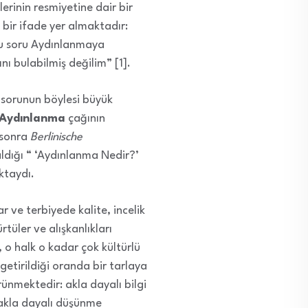
nlerinin resmiyetine dair bir
bir ifade yer almaktadır:
bu soru Aydınlanmaya
 bulabilmiş değilim” [1].
u sorunun böylesi büyük
Aydınlanma
çağının
 sonra
Berlinische
ldığı “ ‘Aydınlanma Nedir?’
ktaydı.
r ve terbiyede kalite, incelik
rtüler ve alışkanlıkları
 o halk o kadar çok kültürlü
 getirildiği oranda bir tarlaya
rünmektedir: akla dayalı bilgi
a akla dayalı düşünme