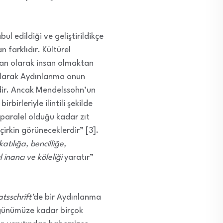
l edildiği ve geliştirildikçe
 farklıdır. Kültürel
nsan olarak insan olmaktan
ş olarak Aydınlanma onun
dir. Ancak Mendelssohn’un
irleriyle ilintili şekilde
ne paralel olduğu kadar zıt
çirkin görüneceklerdir” [3].
katılığa, bencilliğe,
l inancı ve köleliği
yaratır”
tsschrift’
de bir Aydınlanma
 günümüze kadar birçok