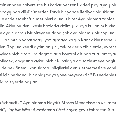
irlerinden habersizce bu kadar benzer fikirleri paylaşmış olm
ayışında düşünürlerden farklı bir yönde ilerliyor olduklarını
e Mendelssonhn’un metinleri olumlu birer Aydınlanma tablosu
r. Aklın bu denli kesin hatlarla çizilmiş iki ayrı kullanım biçim
n ve aydınlanmış bir bireyden daha çok aydınlanmış bir toplu
kullanımının yaratacağı yozlaşmaya karşın Kant aklın nesnel k
er. Toplum kendi aydınlanışını, tek teklerin zihinlerde, evrens
ylece hiçbir toplum dogmalarla kontrol altında tutulamaya
ilecek, doğasına aykırı hiçbir kurala ya da sözleşmeye bağ
de pek önemli konularda, bilgilerini genişletmemesi ve yanı
i için herhangi bir anlaşmaya yönelmeyecektir.” Bu nedenle
iğimiz yerde başlar.
s Schmidt, “ Aydınlanma Neydi? Moses Mendelssohn ve Imman
dı”,
Toplumbilim: Aydınlanma Özel Sayısı,
çev.: Fahrettin Alt