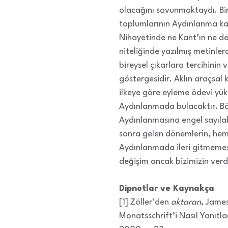
olacağını savunmaktaydı. Birb
toplumlarının Aydınlanma kavr
Nihayetinde ne Kant’ın ne d
niteliğinde yazılmış metinlerdi
bireysel çıkarlara tercihini
göstergesidir. Aklın araçsal 
ilkeye göre eyleme ödevi yükl
Aydınlanmada bulacaktır. Bö
Aydınlanmasına engel sayılab
sonra gelen dönemlerin, hem 
Aydınlanmada ileri gitmemes
değişim ancak bizimizin verd
Dipnotlar ve Kaynakça
[1] Zöller’den
aktaran
, Jame
Monatsschrift’i Nasıl Yanıtla