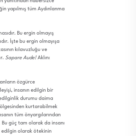
 yanıtından habersizce
eğin yapılmış tüm Aydınlanma
sıdır. Bu ergin olmayış
dır. İşte bu ergin olmayışa
kasının kılavuzluğu ve
ır.
Sapare Aude!
Aklını
sanların özgürce
yişi, insanın edilgin bir
 edilginlik durumu daima
gölgesinden kurtarabilmek
 insanın tüm önyargılarından
. Bu güç tam olarak da insanı
edilgin olarak ötekinin