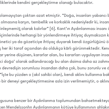
zliklerinde kendini gerçekleştirme olanağı bulacaktır.
 olamayıştan çoktan azat etmiştir. “Doğa, insanları yabancı b
 olmasına karşın
,
tembellik ve korkaklık nedeniyledir ki, ins
inleşmemiş̧ olarak kalırlar” [6]. Kant’ın Aydınlanması insanı 
çimlerinde herhangi bir yönlendirmeye ihtiyaç duymaksızın k
önetici ya da gözeticiye ihtiyaç duyarak kendi özgürlüğünü 
 her iki taraf açısından da oldukça kârlı görünmektedir. Kend
r yerine düşünen, kararlar alan, bu kararları uygulayan ins
nci doğa’ olarak adlandıracağı bu alan daima daha az zahmet
bu devredişin sorumlusu insandan daha çok, bunu zorunlu ve 
 “İşte bu yüzden o (akıl sahibi olan), kendi aklını kullanma 
 bir deneyi gerçekleştirmesine asla izin verilmemiştir, o akl
rgusuna benzer bir Aydınlanma toplumundan bahsetmekteydi
rken Mendelssonhn Aydınlanmanın kötüye kullanımının ahlakın