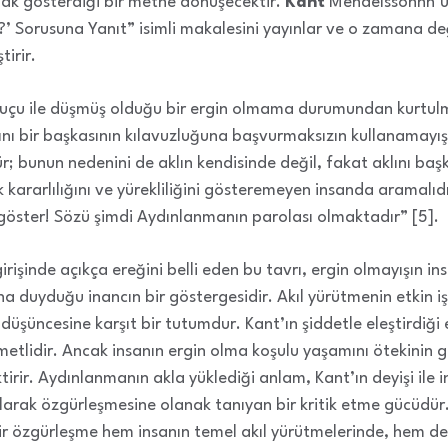
ynak gösterdiği bir metne dönüşecektir.
Kant
Mendelssonhn’un
?’ Sorusuna Yanıt” isimli makalesini yayınlar ve o zamana d
irir.
suçu ile düşmüş olduğu bir ergin olmama durumundan kurtulma
ını bir başkasının kılavuzluğuna başvurmaksızın kullanamayışı
r; bunun nedenini de aklın kendisinde değil, fakat aklını baş
 kararlılığını ve yürekliliğini gösteremeyen insanda aramalıd
göster! Sözü şimdi Aydınlanmanın parolası olmaktadır” [5].
rişinde açıkça ereğini belli eden bu tavrı, ergin olmayışın in
 duyduğu inancın bir göstergesidir. Akıl yürütmenin etkin işle
düşüncesine karşıt bir tutumdur. Kant’ın şiddetle eleştirdiği
etlidir. Ancak insanın ergin olma koşulu yaşamını ötekinin 
ektirir. Aydınlanmanın akla yüklediği anlam, Kant’ın deyişi ile
ılarak özgürleşmesine olanak tanıyan bir kritik etme gücüdür
bir özgürleşme hem insanın temel akıl yürütmelerinde, hem de 