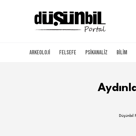
Arkeoloji
Felsefe
Psikanaliz
Bilim
Aydınl
Düşünbil 