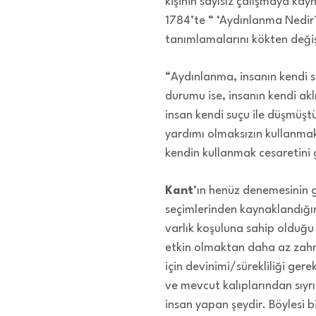
kişinin sayısız çalışmaya ka
1784’te “ ‘Aydınlanma Nedir
tanımlamalarını kökten değişt
“Aydınlanma, insanın kendi 
durumu ise, insanın kendi akl
insan kendi suçu ile düşmüştü
yardımı olmaksızın kullanmak
kendin kullanmak cesaretini 
Kant
’ın henüz denemesinin gi
seçimlerinden kaynaklandığına
varlık koşuluna sahip olduğu 
etkin olmaktan daha az zahm
için devinimi/sürekliliği ger
ve mevcut kalıplarından sıyr
insan yapan şeydir. Böylesi 