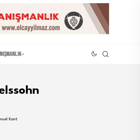
nışmanlık
elssohn
nuel Kant