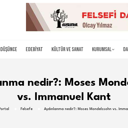
Düşünce
Edebiyat
Kültür ve Sanat
Kurumsal
Da
anma nedir?: Moses Mond
vs. Immanuel Kant
Portal
Felsefe
Aydınlanma nedir?: Moses Mondelssohn vs. Imma