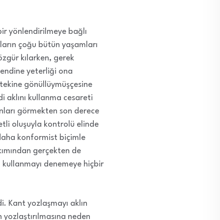
ir yönlendirilmeye bağlı
anların çoğu bütün yaşamları
özgür kılarken, gerek
endine yeterliği ona
ötekine gönüllüymüşçesine
i aklını kullanma cesareti
anları görmekten son derece
li oluşuyla kontrolü elinde
daha konformist biçimle
bakımından gerçekten de
ını kullanmayı denemeye hiçbir
. Kant yozlaşmayı aklın
 yozlaştırılmasına neden