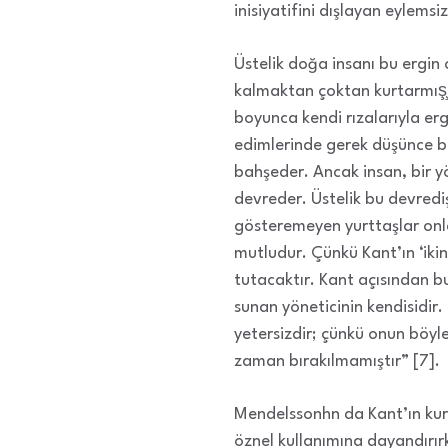
inisiyatifini dışlayan eylemsi
Üstelik doğa insanı bu ergin
kalmaktan çoktan kurtarmış̧
boyunca kendi rızalarıyla erg
edimlerinde gerek düşünce bi
bahşeder. Ancak insan, bir y
devreder. Üstelik bu devrediş
gösteremeyen yurttaşlar onla
mutludur. Çünkü Kant’ın ‘iki
tutacaktır. Kant açısından 
sunan yöneticinin kendisidir.
yetersizdir; çünkü onun böyle
zaman bırakılmamıştır” [7].
Mendelssonhn da Kant’ın ku
öznel kullanımına dayandırı