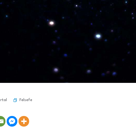
Felsefe
rtal