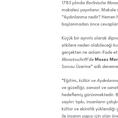
1783 yılında
Berlinische Monat
makalesi yayınlanır. Makale 
“Aydınlanma nedir? Hemen h
başlanmadan önce cevaplandır
Küçük bir ayrıntı olarak dipn
etkilere neden olabileceği k
gerçekten ne anlam ifade ett
Monatsschrift
’de
Moses Men
Sorusu Üzerine” adlı deneme
“Eğitim,
kültür ve Aydınlanm
ve güzelliği; zanaat ve sanatt
hedeflemiş görünmektedir. Bi
sayılır; tıpkı, insanların çal
kültür ve ekinirlik yüklendiği 
ile insanın yapısı için olan 