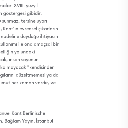
aları XVIII. yüzyıl
n göstergesi gibidir.
 sunmaz, tersine uyarı
i, Kant’ın evrensel çıkarların
m modeline duyduğu ihtiyacın
ullanımı ile ona amaçsal bir
elliğin yolundaki
cak, insan soyunun
lı kalmayacak “kendisinden
lgılarını düzeltmemesi ya da
 umut her zaman vardır, ve
uel Kant Berlinische
un, Bağlam Yayın, İstanbul