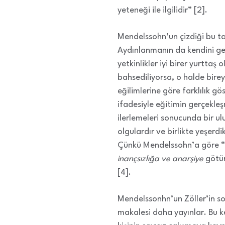
yeteneği ile ilgilidir” [2].
Mendelssohn’un çizdiği bu tab
Aydınlanmanın da kendini ger
yetkinlikler iyi birer yurtta
bahsediliyorsa, o halde birey
eğilimlerine göre farklılık g
ifadesiyle eğitimin gerçekleş
ilerlemeleri sonucunda bir ulus
olgulardır ve birlikte yeşerdi
Çünkü Mendelssohn’a göre “A
inançsızlığa ve anarşiye
götürü
[4].
Mendelssonhn’un Zöller’in so
makalesi daha yayınlar. Bu 