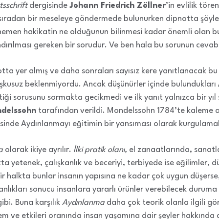
sschrift
dergisinde
Johann Friedrich Zöllner
’in evlilik töre
sıradan bir meseleye göndermede bulunurken dipnotta şöyle 
emen hakikatin ne olduğunun bilinmesi kadar önemli olan 
ılması gereken bir sorudur. Ve ben hala bu sorunun cevabını
otta yer almış ve daha sonraları sayısız kere yanıtlanacak b
uşkusuz beklenmiyordu. Ancak düşünürler içinde bulundukları
iği sorusunu sormakta gecikmedi ve ilk yanıt yalnızca bir yıl
delssohn
tarafından verildi. Mondelssohn 1784’te kaleme a
sinde Aydınlanmayı eğitimin bir yansıması olarak kurgulama
a
olarak ikiye ayrılır.
İlki pratik olanı,
el zanaatlarında, sanatla
a yetenek, çalışkanlık ve beceriyi, terbiyede ise eğilimler, dü
r halkta bunlar insanın yapısına ne kadar çok uygun düşerse,
ışkanlıkları sonucu insanlara yararlı ürünler verebilecek duruma
gibi. Buna karşılık
Aydınlanma
daha çok teorik olanla ilgili gö
önem ve etkileri oranında insan yaşamına dair şeyler hakkınd