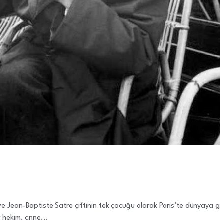
 Jean-Baptiste Satre çiftinin tek çocuğu olarak Paris’te dünyaya geld
 hekim, anne...