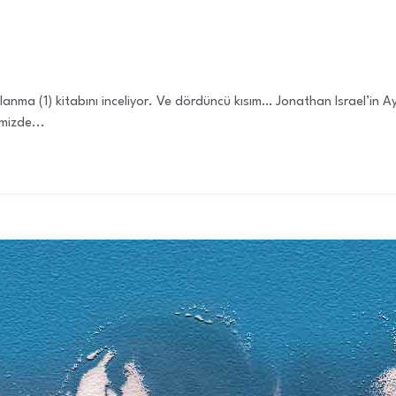
lanma (1) kitabını inceliyor. Ve dördüncü kısım… Jonathan Israel’in Ay
mizde...