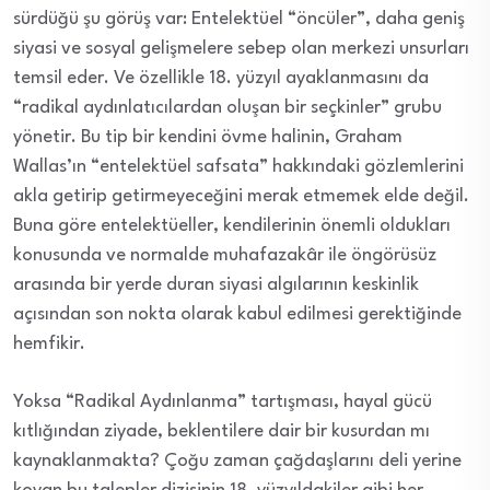
sürdüğü şu görüş var: Entelektüel “öncüler”, daha geniş
siyasi ve sosyal gelişmelere sebep olan merkezi unsurları
temsil eder. Ve özellikle 18. yüzyıl ayaklanmasını da
“radikal aydınlatıcılardan oluşan bir seçkinler” grubu
yönetir. Bu tip bir kendini övme halinin, Graham
Wallas’ın “entelektüel safsata” hakkındaki gözlemlerini
akla getirip getirmeyeceğini merak etmemek elde değil.
Buna göre entelektüeller, kendilerinin önemli oldukları
konusunda ve normalde muhafazakâr ile öngörüsüz
arasında bir yerde duran siyasi algılarının keskinlik
açısından son nokta olarak kabul edilmesi gerektiğinde
hemfikir.
Yoksa “Radikal Aydınlanma” tartışması, hayal gücü
kıtlığından ziyade, beklentilere dair bir kusurdan mı
kaynaklanmakta? Çoğu zaman çağdaşlarını deli yerine