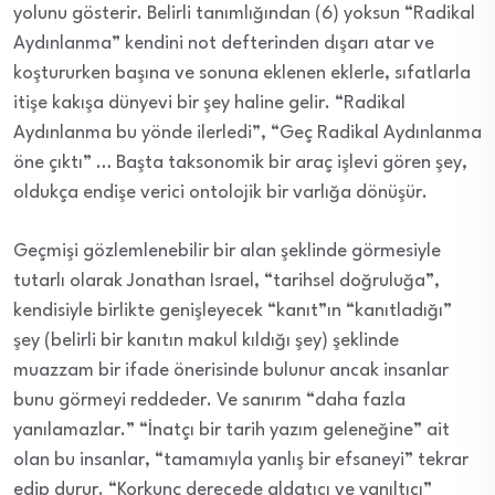
yolunu gösterir. Belirli tanımlığından (6) yoksun “Radikal
Aydınlanma” kendini not defterinden dışarı atar ve
koştururken başına ve sonuna eklenen eklerle, sıfatlarla
itişe kakışa dünyevi bir şey haline gelir. “Radikal
Aydınlanma bu yönde ilerledi”, “Geç Radikal Aydınlanma
öne çıktı” … Başta taksonomik bir araç işlevi gören şey,
oldukça endişe verici ontolojik bir varlığa dönüşür.
Geçmişi gözlemlenebilir bir alan şeklinde görmesiyle
tutarlı olarak Jonathan Israel, “tarihsel doğruluğa”,
kendisiyle birlikte genişleyecek “kanıt”ın “kanıtladığı”
şey (belirli bir kanıtın makul kıldığı şey) şeklinde
muazzam bir ifade önerisinde bulunur ancak insanlar
bunu görmeyi reddeder. Ve sanırım “daha fazla
yanılamazlar.” “İnatçı bir tarih yazım geleneğine” ait
olan bu insanlar, “tamamıyla yanlış bir efsaneyi” tekrar
edip durur. “Korkunç derecede aldatıcı ve yanıltıcı”