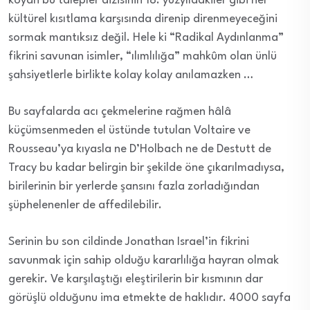
koyan bu talepler dizisinin 18. yüzyıldakiler gibi her
kültürel kısıtlama karşısında direnip direnmeyeceğini
sormak mantıksız değil. Hele ki “Radikal Aydınlanma”
fikrini savunan isimler, “ılımlılığa” mahkûm olan ünlü
şahsiyetlerle birlikte kolay kolay anılamazken …
Bu sayfalarda acı çekmelerine rağmen hâlâ
küçümsenmeden el üstünde tutulan Voltaire ve
Rousseau’ya kıyasla ne D’Holbach ne de Destutt de
Tracy bu kadar belirgin bir şekilde öne çıkarılmadıysa,
birilerinin bir yerlerde şansını fazla zorladığından
şüphelenenler de affedilebilir.
Serinin bu son cildinde Jonathan Israel’in fikrini
savunmak için sahip olduğu kararlılığa hayran olmak
gerekir. Ve karşılaştığı eleştirilerin bir kısmının dar
görüşlü olduğunu ima etmekte de haklıdır. 4000 sayfa