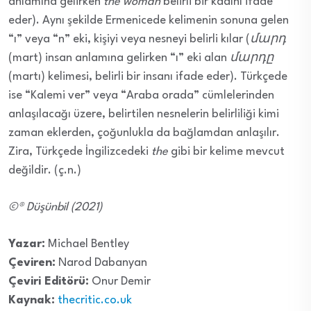
anlamına gelirken
the woman
belirli bir kadını ifade
eder). Aynı şekilde Ermenicede kelimenin sonuna gelen
“ı” veya “n” eki, kişiyi veya nesneyi belirli kılar (
մարդ
(mart) insan anlamına gelirken “ı” eki alan
մարդը
(martı) kelimesi, belirli bir insanı ifade eder). Türkçede
ise “Kalemi ver” veya “Araba orada” cümlelerinden
anlaşılacağı üzere, belirtilen nesnelerin belirliliği kimi
zaman eklerden, çoğunlukla da bağlamdan anlaşılır.
Zira, Türkçede İngilizcedeki
the
gibi bir kelime mevcut
değildir. (ç.n.)
©® Düşünbil (2021)
Yazar:
Michael Bentley
Çeviren:
Narod Dabanyan
Çeviri Editörü:
Onur Demir
Kaynak:
thecritic.co.uk