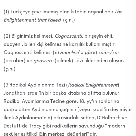
(1) Türkçeye çevrilmemiş olan kitabın orijinal adı:
The
Enlightenment that Failed
. (ç.n.)
(2) Bilginimiz kelimesi,
Cognoscenti
, bir şeyin ehli,
duayeni, bilen kişi kelimesine karşılık kullanılmıştır.
Cognoscenti kelimesi (
etymonline
’a göre)
com-/co-
(beraber) ve
gnoscere
(bilmek) sözcüklerinden oluşur.
(ç.n.)
(3 Radikal Aydınlanma Tezi (
Radical Enlightenment
)
Jonathan Israel’in bir başka kitabına atıfta bulunur.
Radikal Aydınlanma Tezine göre, 18. yy’ın sonlarına
doğru biten Aydınlanma çağının (veya Israel’in deyimiyle
Ilımlı Aydınlanma’nın) arkasındaki sebep, D’Holbach ve
Destutt de Tracy gibi radikallerin savunduğu “modern
seküler eşitlikçiliğin merkezi değerleri”dir.