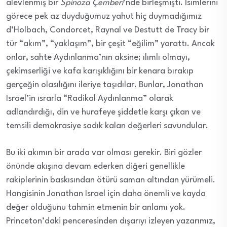
alevlenmiş bir
Spinoza Çemberi
’nde birleşmişti. İsimlerini
görece pek az duyduğumuz yahut hiç duymadığımız
d’Holbach, Condorcet, Raynal ve Destutt de Tracy bir
tür “akım”, “yaklaşım”, bir çeşit “eğilim” yarattı. Ancak
onlar, sahte Aydınlanma’nın aksine; ılımlı olmayı,
çekimserliği ve kafa karışıklığını bir kenara bırakıp
gerçeğin olasılığını ileriye taşıdılar. Bunlar, Jonathan
Israel’in ısrarla “Radikal Aydınlanma” olarak
adlandırdığı, din ve hurafeye şiddetle karşı çıkan ve
temsili demokrasiye sadık kalan değerleri savundular.
Bu iki akımın bir arada var olması gerekir. Biri gözler
önünde akışına devam ederken diğeri genellikle
rakiplerinin baskısından ötürü saman altından yürümeli.
Hangisinin Jonathan Israel için daha önemli ve kayda
değer olduğunu tahmin etmenin bir anlamı yok.
Princeton’daki penceresinden dışarıyı izleyen yazarımız,