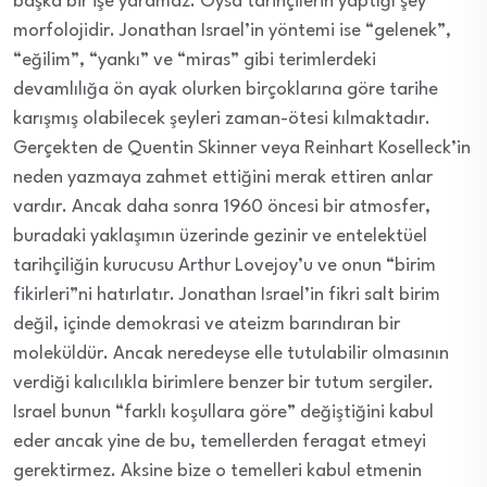
başka bir işe yaramaz. Oysa tarihçilerin yaptığı şey
morfolojidir. Jonathan Israel’in yöntemi ise “gelenek”,
“eğilim”, “yankı” ve “miras” gibi terimlerdeki
devamlılığa ön ayak olurken birçoklarına göre tarihe
karışmış olabilecek şeyleri zaman-ötesi kılmaktadır.
Gerçekten de Quentin Skinner veya Reinhart Koselleck’in
neden yazmaya zahmet ettiğini merak ettiren anlar
vardır. Ancak daha sonra 1960 öncesi bir atmosfer,
buradaki yaklaşımın üzerinde gezinir ve entelektüel
tarihçiliğin kurucusu Arthur Lovejoy’u ve onun “birim
fikirleri”ni hatırlatır. Jonathan Israel’in fikri salt birim
değil, içinde demokrasi ve ateizm barındıran bir
moleküldür. Ancak neredeyse elle tutulabilir olmasının
verdiği kalıcılıkla birimlere benzer bir tutum sergiler.
Israel bunun “farklı koşullara göre” değiştiğini kabul
eder ancak yine de bu, temellerden feragat etmeyi
gerektirmez. Aksine bize o temelleri kabul etmenin