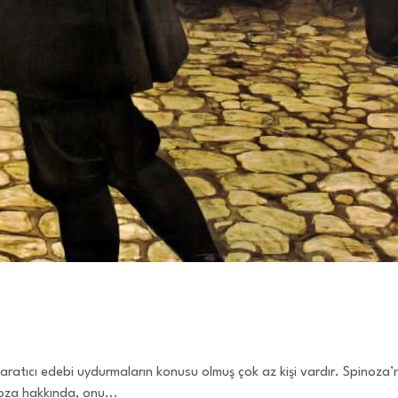
ratıcı edebi uydurmaların konusu olmuş çok az kişi vardır. Spinoza’
noza hakkında, onu...