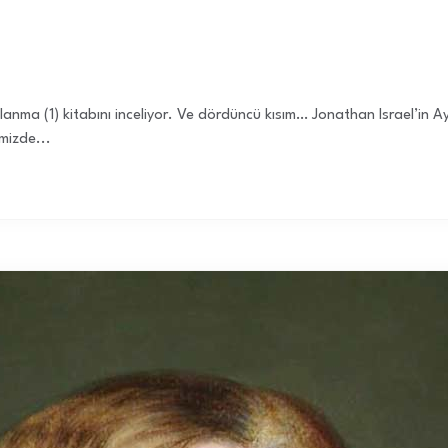
lanma (1) kitabını inceliyor. Ve dördüncü kısım… Jonathan Israel’in Ay
mizde...