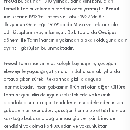
Freud
bu satırları 1910 yılında, daha
dinî
konu alan
temel kitabını kaleme almadan önce yazmıştır.
Freud
din
üzerine 1913’te Totem ve Tabu; 1927’de Bir
İllüzyonun Geleceği, 1939’da da Musa ve Tektanrıcılık
adlı kitaplarını yayımlamıştır. Bu kitaplarda Oedipus
dönemi ile Tanrı inancının yakından alâkalı olduğuna dair
ayrıntılı görüşleri bulunmaktadır.
Freud
Tanrı inancının psikolojik kaynağının, çocuğun
ebeveynle yaşadığı çatışmaların daha sonraki yıllarda
ortaya çıkan sürekli tekrarında gizli olduğuna
inanmaktadır. İnsan çabasının ürünleri olan diğer kültürel
formlar gibi,
din
de içgüdüsel isteklerle ve kozmik
alandaki ölüm, acı gibi tehditlerle mücadele eden insan
çabasının bir ürünüdür. Çocuğun hem arzu ettiği hem de
korktuğu babasına bağlanması gibi, erişkin birey de
kendisini yok olma korkusundan ve yoksunluktan