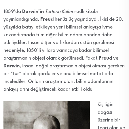
1859’da
Darwin’in
Türlerin Kökeni
adlı kitabı
yayınlandığında,
Freud
henüz üç yaşındaydı. İkisi de 20.
yüzyılda batıyı etkileyen yeni bilimsel anlayışa ivme
kazandırmada tüm diğer bilim adamlarından daha
etkiliydiler. İnsan diğer varlıklardan üstün görülmesi
nedeniyle, 1850’li yıllara varıncaya kadar bilimsel
araştırmanın objesi olarak görülmedi. Fakat
Freud
ve
Darwin
, insanı doğal araştırmanın objesi olması gereken
bir “tür” olarak gördüler ve onu bilimsel metotlarla
incelediler. Onların araştırmaları, bilim adamlarının
anlayışlarını değiştirecek kadar etkili oldu.
Kişiliğin
doğası
üzerine bir
teori olan ve