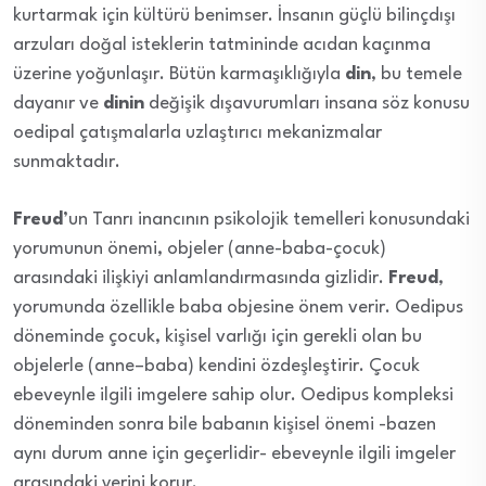
kurtarmak için kültürü benimser. İnsanın güçlü bilinçdışı
arzuları doğal isteklerin tatmininde acıdan kaçınma
üzerine yoğunlaşır. Bütün karmaşıklığıyla
din
, bu temele
dayanır ve
dinin
değişik dışavurumları insana söz konusu
oedipal çatışmalarla uzlaştırıcı mekanizmalar
sunmaktadır.
Freud
’un Tanrı inancının psikolojik temelleri konusundaki
yorumunun önemi, objeler (anne-baba-çocuk)
arasındaki ilişkiyi anlamlandırmasında gizlidir.
Freud
,
yorumunda özellikle baba objesine önem verir. Oedipus
döneminde çocuk, kişisel varlığı için gerekli olan bu
objelerle (anne–baba) kendini özdeşleştirir. Çocuk
ebeveynle ilgili imgelere sahip olur. Oedipus kompleksi
döneminden sonra bile babanın kişisel önemi -bazen
aynı durum anne için geçerlidir- ebeveynle ilgili imgeler
arasındaki yerini korur.