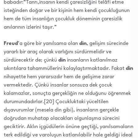
babadır:“Tanrı,insanın kendi çaresizliğini telâfi etme
isteğinden doğar ve bir kişinin hem kendi çocukluğunun
hem de tüm insanlığın çocukluk döneminin çaresizlik
anılarının izlerini taşır.”
Freud
’a göre bir yanılsama olan
din
, gelişim sürecinde
yararlı bir araç olarak varlığını sürdürmelidir ve
sürdürecektir de; çünkü
din
insanların katlanılmaz
sıkıntılara tahammüllerini kolaylaştırmaktadır. Fakat
din
nihayette hem yararsızdır hem de gelişime zarar
vermektedir. Çünkü insanlar sonsuza dek çocuk
kalamazlar, sonuçta gerçekliğin ne olduğunu öğrenmek
durumundadırlar.[20] Çocukluktaki yüceltilen
dışavurumlar (mesela din gibi), insanların gerçekle
doğrudan muhatap olacakları olgunlaşma sürecini
geciktirir. Aklın içgüdülerin önüne geçtiği, yanılsamaların
terk edildiği ve varoluşun katlanılabilir hale geldiği ideal