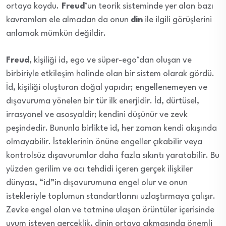
ortaya koydu.
Freud
’un teorik sisteminde yer alan bazı
kavramları ele almadan da onun
din
ile ilgili görüşlerini
anlamak mümkün değildir.
Freud
, kişiliği id, ego ve süper-ego’dan oluşan ve
birbiriyle etkileşim halinde olan bir sistem olarak gördü.
İd, kişiliği oluşturan doğal yapıdır; engellenemeyen ve
dışavuruma yönelen bir tür ilk enerjidir. İd, dürtüsel,
irrasyonel ve asosyaldir; kendini düşünür ve zevk
peşindedir. Bununla birlikte id, her zaman kendi akışında
olmayabilir. İsteklerinin önüne engeller çıkabilir veya
kontrolsüz dışavurumlar daha fazla sıkıntı yaratabilir. Bu
yüzden gerilim ve acı tehdidi içeren gerçek ilişkiler
dünyası, “id”in dışavurumuna engel olur ve onun
istekleriyle toplumun standartlarını uzlaştırmaya çalışır.
Zevke engel olan ve tatmine ulaşan örüntüler içerisinde
uyum isteyen gerçeklik, dinin ortaya çıkmasında önemli