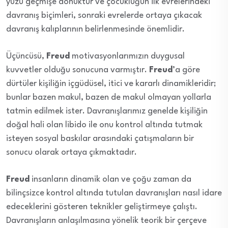
yüzü geçmişe dönüktür ve çocukluğun ilk evrelerindeki
davranış biçimleri, sonraki evrelerde ortaya çıkacak
davranış kalıplarının belirlenmesinde önemlidir.
Üçüncüsü,
Freud
motivasyonlarımızın duygusal
kuvvetler olduğu sonucuna varmıştır.
Freud
’a göre
dürtüler kişiliğin içgüdüsel, itici ve kararlı dinamikleridir;
bunlar bazen makul, bazen de makul olmayan yollarla
tatmin edilmek ister. Davranışlarımız genelde kişiliğin
doğal hali olan libido ile onu kontrol altında tutmak
isteyen sosyal baskılar arasındaki çatışmaların bir
sonucu olarak ortaya çıkmaktadır.
Freud
insanların dinamik olan ve çoğu zaman da
bilinçsizce kontrol altında tutulan davranışları nasıl idare
edeceklerini gösteren teknikler geliştirmeye çalıştı.
Davranışların anlaşılmasına yönelik teorik bir çerçeve