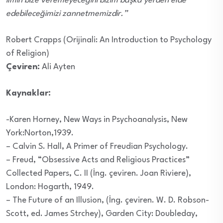
ilmin bize veremeyeceğini bizim başka yerden elde
edebileceğimizi zannetmemizdir.”
Robert Crapps (Orijinali: An Introduction to Psychology
of Religion)
Çeviren:
Ali Ayten
Kaynaklar:
-Karen Horney, New Ways in Psychoanalysis, New
York:Norton,1939.
– Calvin S. Hall, A Primer of Freudian Psychology.
– Freud, “Obsessive Acts and Religious Practices”
Collected Papers, C. II (İng. çeviren. Joan Riviere),
London: Hogarth, 1949.
– The Future of an Illusion, (İng. çeviren. W. D. Robson-
Scott, ed. James Strchey), Garden City: Doubleday,