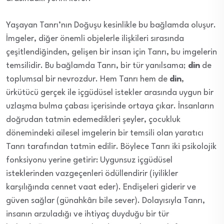
Yaşayan Tanrı’nın Doğuşu kesinlikle bu bağlamda oluşur.
İmgeler, diğer önemli objelerle ilişkileri sırasında
çeşitlendiğinden, gelişen bir insan için Tanrı, bu imgelerin
temsilidir. Bu bağlamda Tanrı, bir tür yanılsama;
din
de
toplumsal bir nevrozdur. Hem Tanrı hem de
din
,
ürkütücü gerçek ile içgüdüsel istekler arasında uygun bir
uzlaşma bulma çabası içerisinde ortaya çıkar. İnsanların
doğrudan tatmin edemedikleri şeyler, çocukluk
dönemindeki ailesel imgelerin bir temsili olan yaratıcı
Tanrı tarafından tatmin edilir. Böylece Tanrı iki psikolojik
fonksiyonu yerine getirir: Uygunsuz içgüdüsel
isteklerinden vazgeçenleri ödüllendirir (iyilikler
karşılığında cennet vaat eder). Endişeleri giderir ve
güven sağlar (günahkârı bile sever). Dolayısıyla Tanrı,
insanın arzuladığı ve ihtiyaç duyduğu bir tür