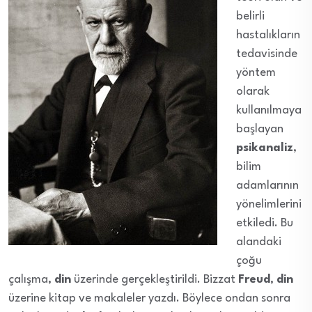
belirli
hastalıkların
tedavisinde
yöntem
olarak
kullanılmaya
başlayan
psikanaliz
,
bilim
adamlarının
yönelimlerini
etkiledi. Bu
alandaki
çoğu
çalışma,
din
üzerinde gerçekleştirildi. Bizzat
Freud
,
din
üzerine kitap ve makaleler yazdı. Böylece ondan sonra