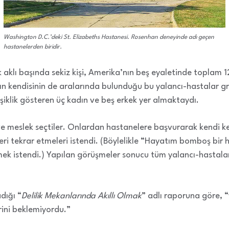
Washington D.C.’deki St. Elizabeths Hastanesi. Rosenhan deneyinde adı geçen
hastanelerden biridir.
klı başında sekiz kişi, Amerika’nın beş eyaletinde toplam 12 
ın kendisinin de aralarında bulunduğu bu yalancı-hastalar g
iklik gösteren üç kadın ve beş erkek yer almaktaydı.
m ve meslek seçtiler. Onlardan hastanelere başvurarak kendi k
leri tekrar etmeleri istendi. (Böylelikle “Hayatım bomboş bir
ilmek istendi.) Yapılan görüşmeler sonucu tüm yalancı-hastal
dığı “
Delilik Mekanlarında Akıllı Olmak
” adlı raporuna göre, “
rini beklemiyordu.”