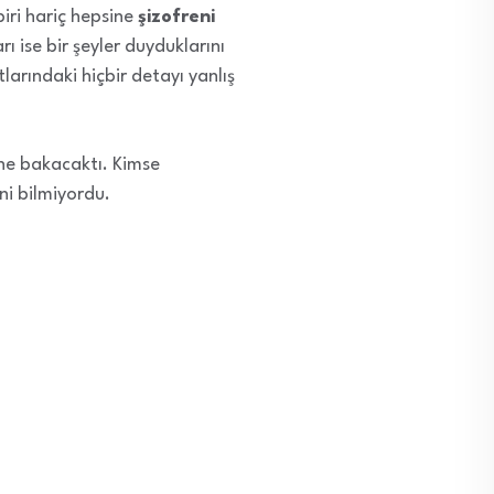
iri hariç hepsine
şizofreni
rı ise bir şeyler duyduklarını
larındaki hiçbir detayı yanlış
ine bakacaktı. Kimse
ni bilmiyordu.