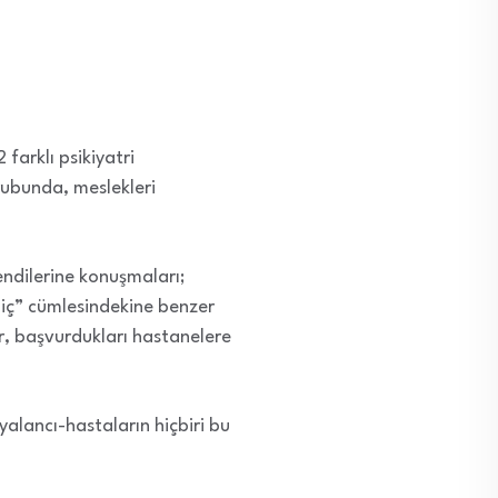
farklı psikiyatri
rubunda, meslekleri
endilerine konuşmaları;
 hiç” cümlesindekine benzer
ar, başvurdukları hastanelere
yalancı-hastaların hiçbiri bu