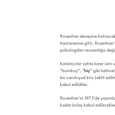
Rosenhan deneyine katılacak a
hastanesine gitti. Rosenhan’
psikologdan ressamlığa değiş
Katılımcılar sahte birer isi
“bomboş”, “
hiç
” gibi kelime
bir varoluşsal kriz taklit ed
kabul edildiler.
Rosenhan’ın 1973’de yayımla
kadar kolay kabul edilecekle