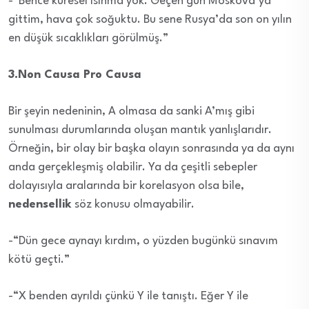
-“Bence küresel ısınma yok. Geçen gün Moskova’ya
gittim, hava çok soğuktu. Bu sene Rusya’da son on yılın
en düşük sıcaklıkları görülmüş.”
3.Non Causa Pro Causa
Bir şeyin nedeninin, A olmasa da sanki A’mış gibi
sunulması durumlarında oluşan mantık yanlışlarıdır.
Örneğin, bir olay bir başka olayın sonrasında ya da aynı
anda gerçekleşmiş olabilir. Ya da çeşitli sebepler
dolayısıyla aralarında bir korelasyon olsa bile,
nedensellik
söz konusu olmayabilir.
-“Dün gece aynayı kırdım, o yüzden bugünkü sınavım
kötü geçti.”
-“X benden ayrıldı çünkü Y ile tanıştı. Eğer Y ile