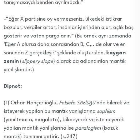
tanışmasaydı benden ayrılmazdı.”
-“Eğer X partisine oy vermezseniz, ülkedeki istikrar
bozulur, vergiler artar, insanlar işlerinden olur, açlık baş
gösterir ve vatan parçalanır.” (Bu örnek aynı zamanda
‘Eğer A olursa daha sonrasından B, C,.. de olur ve en
sonunda Z gerçekleşir’ şeklinde oluşturulan,
kaygan
zemin
(
slippery slope
) olarak da adlandırılan mantık
yanlışlarıdır.)
Dipnot:
(1) Orhan Hançerlioğlu,
Felsefe Sözlüğü
’nde bilerek ve
isteyerek yapılan bu mantık yanlışlarına
sophism
(yanıltmaca, mugalata), bilmeyerek ve istemeyerek
yapılan mantık yanlışlarına ise
paralogism
(bozuk
mantık) tanımını getirir. (s.247)