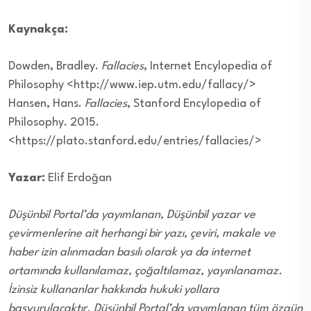
Kaynakça:
Dowden, Bradley.
Fallacies
, Internet Encylopedia of
Philosophy <http://www.iep.utm.edu/fallacy/>
Hansen, Hans.
Fallacies
, Stanford Encylopedia of
Philosophy. 2015.
<https://plato.stanford.edu/entries/fallacies/>
Yazar:
Elif Erdoğan
Düşünbil Portal’da yayımlanan, Düşünbil yazar ve
çevirmenlerine ait herhangi bir yazı, çeviri, makale ve
haber izin alınmadan basılı olarak ya da internet
ortamında kullanılamaz, çoğaltılamaz, yayınlanamaz.
İzinsiz kullananlar hakkında hukuki yollara
başvurulacaktır. Düşünbil Portal’da yayımlanan tüm özgün