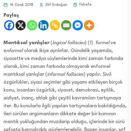
Felsefe
16 Ocak 2018
Elif Erdoğan
Paylaş
Mantıksal yanlışlar
(
logical fallacies
) (1)
formel
ve
e
nformel
olarak ikiye ayrılırlar. Gündelik yaşamda,
siyasette ve medya söylemlerinde kimi zaman farkında
olarak, kimi zaman farkında olmayarak enformel
mantıksal yanlışlar (
informal fallacie
s) yapılır. Sivil
özgürlükler, siyasi seçimler gibi yaşamı etkileyen birçok
konu, insanları özgürlük, siyaset, demokrasi, eşitlik,
aidiyet, inanç, ahlak gibi çeşitli kavramları tartışmaya
iter. Bu konularla ilgili yapılan tartışmalara bakıldığında,
ileri sürülen argümanların dikkate değer bir kısmının
mantık yokluğundan muzdarip olduğu, içlerinde bir sürü
safsata barındırdığı gözlemlenebilir. Bazen insanlar, sırf