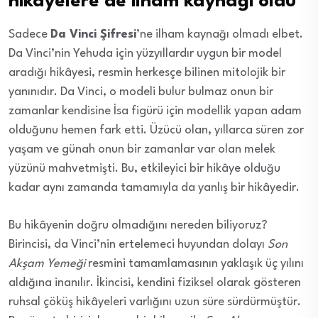
hikayelere de ilham kaynağı oldu
Sadece
Da Vinci Şifresi
’ne ilham kaynağı olmadı elbet.
Da Vinci’nin Yehuda için yüzyıllardır uygun bir model
aradığı hikâyesi, resmin herkesçe bilinen mitolojik bir
yanınıdır. Da Vinci, o modeli bulur bulmaz onun bir
zamanlar kendisine İsa figürü için modellik yapan adam
olduğunu hemen fark etti. Üzücü olan, yıllarca süren zor
yaşam ve günah onun bir zamanlar var olan melek
yüzünü mahvetmişti. Bu, etkileyici bir hikâye olduğu
kadar aynı zamanda tamamıyla da yanlış bir hikâyedir.
Bu hikâyenin doğru olmadığını nereden biliyoruz?
Birincisi, da Vinci’nin ertelemeci huyundan dolayı
Son
Akşam Yemeği
resmini tamamlamasının yaklaşık üç yılını
aldığına inanılır. İkincisi, kendini fiziksel olarak gösteren
ruhsal çöküş hikâyeleri varlığını uzun süre sürdürmüştür.