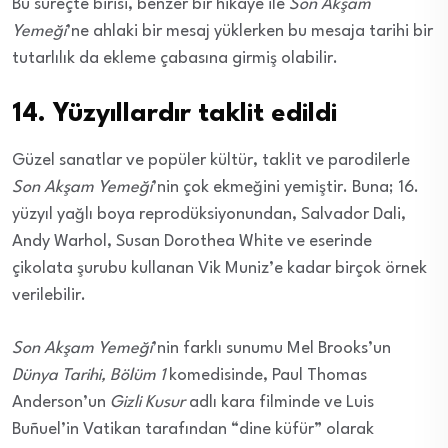
Bu süreçte birisi, benzer bir hikaye ile
Son Akşam
Yemeği
’ne ahlaki bir mesaj yüklerken bu mesaja tarihi bir
tutarlılık da ekleme çabasına girmiş olabilir.
14. Yüzyıllardır taklit edildi
Güzel sanatlar ve popüler kültür, taklit ve parodilerle
Son Akşam Yemeği
’nin çok ekmeğini yemiştir. Buna; 16.
yüzyıl yağlı boya reprodüksiyonundan, Salvador Dali,
Andy Warhol, Susan Dorothea White ve eserinde
çikolata şurubu kullanan Vik Muniz’e kadar birçok örnek
verilebilir.
Son Akşam Yemeği
’nin farklı sunumu Mel Brooks’un
Dünya Tarihi, Bölüm 1
komedisinde, Paul Thomas
Anderson’un
Gizli Kusur
adlı kara filminde ve Luis
Buñuel’in Vatikan tarafından “dine küfür” olarak