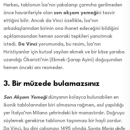
Herkes, tablonun İsa’nın yakalanıp çarmıha gerilmeden
önce havarileriyle olan
son akşam yemeği
ni tasvir
ettiğini bilir. Ancak da Vinci özellikle, İsa’nın
arkadaşlarından birinin ona ihanet edeceğini bildiğini
açıklamasından hemen sonraki tepkileri yansıtmak
istedi.
Da Vinci
yorumunda, bu resim, İsa’nın
Hıristiyanlar için kutsal sayılan ekmek ve bir kâse şaraba
uzandığı Ökaristi’nin (Ekmek-Şarap Ayini) doğuşundan
hemen önceki anı resmeder.
3. Bir müzede bulamazsınız
Son Akşam Yemeği
dünyanın kolayca bulunabilen en
ikonik tablolarından biri olmasına rağmen, asıl yapıldığı
yer İtalya’nın Milano şehrindeki bir manastırdır. Doğruyu
söylemek gerekirse tablonun taşınması bir hayli zordur.
Da Vinci, bu dini çalışmayı 1495 yılında
Santa Maria delle