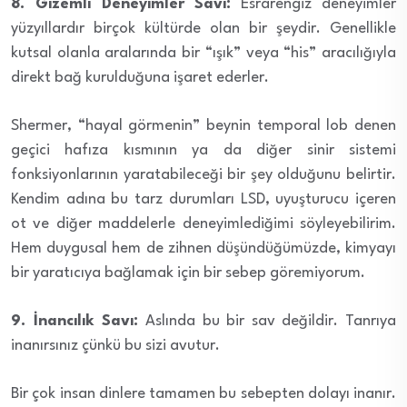
8. Gizemli Deneyimler Savı:
Esrarengiz deneyimler
yüzyıllardır birçok kültürde olan bir şeydir. Genellikle
kutsal olanla aralarında bir “ışık” veya “his” aracılığıyla
direkt bağ kurulduğuna işaret ederler.
Shermer, “hayal görmenin” beynin temporal lob denen
geçici hafıza kısmının ya da diğer sinir sistemi
fonksiyonlarının yaratabileceği bir şey olduğunu belirtir.
Kendim adına bu tarz durumları LSD, uyuşturucu içeren
ot ve diğer maddelerle deneyimlediğimi söyleyebilirim.
Hem duygusal hem de zihnen düşündüğümüzde, kimyayı
bir yaratıcıya bağlamak için bir sebep göremiyorum.
9. İnancılık Savı:
Aslında bu bir sav değildir. Tanrıya
inanırsınız çünkü bu sizi avutur.
Bir çok insan dinlere tamamen bu sebepten dolayı inanır.