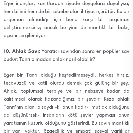
Eğer inançlar, kanıtlardan ziyade duygulara dayalıysa,
hem bilimi hem de bir sebebe olan ihtiyacı çürütür. Bu bir
argüman olmadığı için buna karşı bir argüman
geliştiremezsiniz; ancak bu yine de mantıklı bir bakış
açısını sergilemiyor.
10. Ahlak Savı:
Yaratıcı savından sonra en popüler sav
budur: Tanrı olmadan ahlak nasıl olabilir?
Eğer bir Tanrı olduğu keşfedilmeseydi, herkes hırsız,
tecavüzcü ve katil olurdu demek çok gülünç bir şey.
Ahlak, toplumsal terbiye ve bir nebzeye kadar da
kalıtımsal olarak kazandığımız bir şeydir. Keza ahlak
Tanrı’nın alanı olsaydı -ki onun kadir-i mutlak olduğunu
da düşünürsek- insanların kötü şeyler yapması onun
yaratısının kusurlu olduğunu gösterirdi. Bu savın mantıklı
bir yanı yoktur, özgecillik ve empati sosyal varlıklar