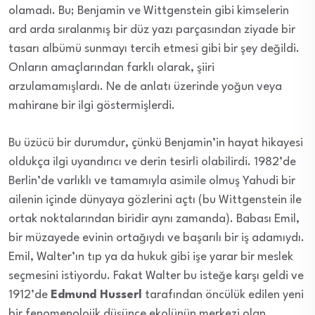
olamadı. Bu; Benjamin ve Wittgenstein gibi kimselerin
ard arda sıralanmış bir düz yazı parçasından ziyade bir
tasarı albümü sunmayı tercih etmesi gibi bir şey değildi.
Onların amaçlarından farklı olarak, şiiri
arzulamamışlardı. Ne de anlatı üzerinde yoğun veya
mahirane bir ilgi göstermişlerdi.
Bu üzücü bir durumdur, çünkü Benjamin’in hayat hikayesi
oldukça ilgi uyandırıcı ve derin tesirli olabilirdi. 1982’de
Berlin’de varlıklı ve tamamıyla asimile olmuş Yahudi bir
ailenin içinde dünyaya gözlerini açtı (bu Wittgenstein ile
ortak noktalarından biridir aynı zamanda). Babası Emil,
bir müzayede evinin ortağıydı ve başarılı bir iş adamıydı.
Emil, Walter’ın tıp ya da hukuk gibi işe yarar bir meslek
seçmesini istiyordu. Fakat Walter bu isteğe karşı geldi ve
1912’de
Edmund Husserl
tarafından öncülük edilen yeni
bir fenomenolojik düşünce ekolünün merkezi olan