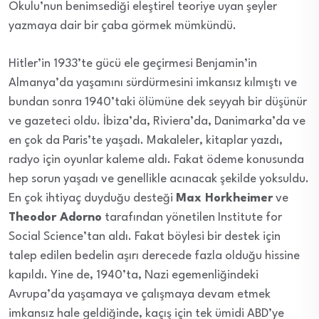
Okulu’nun benimsediği eleştirel teoriye uyan şeyler
yazmaya dair bir çaba görmek mümkündü.
Hitler’in 1933’te gücü ele geçirmesi Benjamin’in
Almanya’da yaşamını sürdürmesini imkansız kılmıştı ve
bundan sonra 1940’taki ölümüne dek seyyah bir düşünür
ve gazeteci oldu. İbiza’da, Riviera’da, Danimarka’da ve
en çok da Paris’te yaşadı. Makaleler, kitaplar yazdı,
radyo için oyunlar kaleme aldı. Fakat ödeme konusunda
hep sorun yaşadı ve genellikle acınacak şekilde yoksuldu.
En çok ihtiyaç duyduğu desteği
Max Horkheimer
ve
Theodor Adorno
tarafından yönetilen Institute for
Social Science’tan aldı. Fakat böylesi bir destek için
talep edilen bedelin aşırı derecede fazla olduğu hissine
kapıldı. Yine de, 1940’ta, Nazi egemenliğindeki
Avrupa’da yaşamaya ve çalışmaya devam etmek
imkansız hale geldiğinde, kaçış için tek ümidi ABD’ye