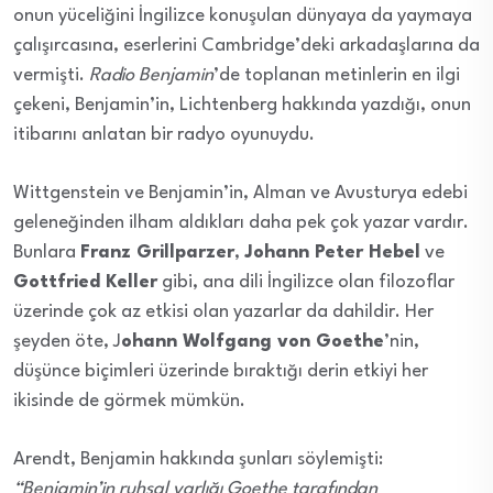
onun yüceliğini İngilizce konuşulan dünyaya da yaymaya
çalışırcasına, eserlerini Cambridge’deki arkadaşlarına da
vermişti.
Radio Benjamin
’de toplanan metinlerin en ilgi
çekeni, Benjamin’in, Lichtenberg hakkında yazdığı, onun
itibarını anlatan bir radyo oyunuydu.
Wittgenstein ve Benjamin’in, Alman ve Avusturya edebi
geleneğinden ilham aldıkları daha pek çok yazar vardır.
Bunlara
Franz Grillparzer
,
Johann Peter Hebel
ve
Gottfried Keller
gibi, ana dili İngilizce olan filozoflar
üzerinde çok az etkisi olan yazarlar da dahildir. Her
şeyden öte, J
ohann Wolfgang von Goethe
’nin,
düşünce biçimleri üzerinde bıraktığı derin etkiyi her
ikisinde de görmek mümkün.
Arendt, Benjamin hakkında şunları söylemişti:
“Benjamin’in ruhsal varlığı Goethe tarafından