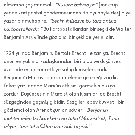
olmasına şaşırmamalı.
“Kusura bakmayın”
[mektup
yerine kartpostal göndermesinden dolayı böyle der] diye
yazar bir muhabire,
“benim ihtisasım bu tarz antika
kartpostallardır.”
Bu kartpostallardan bir seçki de Walter
Benjamin Arşiv’inde göz alıcı bir şekilde yerini alır.
1924 yılında Benjamin, Bertolt Brecht ile tanıştı. Brecht
onun en yakın arkadaşlarından biri oldu ve düşüncesi
üzerinde en önemli etkiye sahip kimselerdendi.
Benjamin’i Marxist olarak niteleme geleneği vardır,
fakat yazılarında Marx’ın etkisini görmek oldukça
zordur. Düşüncesinin Marxist olan kısımları da Brecht
süzgeçinden geçmiş gibidir. Sezgileri epey kuvvetli bir
gözlemci olan Arendt şunları söyler:
“Benjamin
muhtemelen bu hareketin en tuhaf Marxist’i idi, Tanrı
biliyor, tüm tuhaflıkları üzerinde taşırdı.”