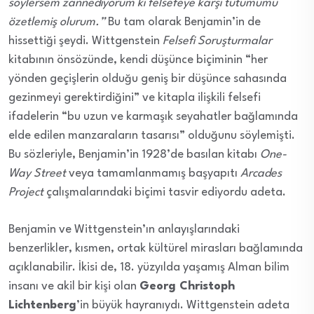
söylersem zannediyorum ki felsefeye karşı tutumumu
özetlemiş olurum.”
Bu tam olarak Benjamin’in de
hissettiği şeydi. Wittgenstein
Felsefi Soruşturmalar
kitabının önsözünde, kendi düşünce biçiminin “her
yönden geçişlerin olduğu geniş bir düşünce sahasında
gezinmeyi gerektirdiğini” ve kitapla ilişkili felsefi
ifadelerin “bu uzun ve karmaşık seyahatler bağlamında
elde edilen manzaraların tasarısı” olduğunu söylemişti.
Bu sözleriyle, Benjamin’in 1928’de basılan kitabı
One-
Way Street
veya tamamlanmamış başyapıtı
Arcades
Project
çalışmalarındaki biçimi tasvir ediyordu adeta.
Benjamin ve Wittgenstein’ın anlayışlarındaki
benzerlikler, kısmen, ortak kültürel mirasları bağlamında
açıklanabilir. İkisi de, 18. yüzyılda yaşamış Alman bilim
insanı ve akil bir kişi olan
Georg Christoph
Lichtenberg
’in büyük hayranıydı. Wittgenstein adeta