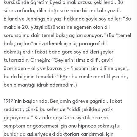
kürsüsünde öğretim üyesi olmak arzusu şekillendi. Bu
süre zarfında, dilin doğası üzerine bir makale yazdı.
Eiland ve Jennings bu yazı hakkında şöyle söylediler: “Bu
makale 20. yüzyıl düşüncesine egemen olan dil
sorunsalına dair temel bakış açıları sunuyor.” (Bu “temel
bakış açıları”nı özetlemek için üç paragraf dil
dökmüşlerdir fakat bana göre söyledikleri şeyler
tutarsızdır. Örneğin: “‘Şeylerin isimsiz dili’, çeviri
üzerinden – alış ve kavrayış – ‘insanın isim dili’ne geçer,
bu da bilginin temelidir” Eğer bu cümle mantıklıysa da,
ben o mantığı idrak edemedim.)
1917’nin başlarında, Benjamin göreve çağrıldı, fakat
reddetti, çünkü bu sefer de “ciddi şekilde siyatik
geçiriyordu.” Kız arkadaşı Dora siyatik benzeri
semptomlar göstermesi için onu hipnoza sokmuştu;
bunlar da askeriyedeki doktorları kandırmak için