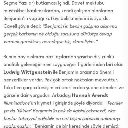
Seçme Yazılar) kutlaması içindi. Davet mektubu
müstakbel katılımcılardan, kendi çalışma alanlarına
Benjamin’in yaptığı katkıyı belirtmelerini istiyordu.
Cavell şöyle dedi:
“Benjamin’in benim çalışma alanıma
gerçek katkısının ne olduğu sorusuna dürüstçe cevap
vermek gerekirse, neredeyse hiç, demeliyim.”
Bunun böyle olması bazı açılardan şaşırtıcıdır, çünkü
analitik geleneğinin en saygıdeğer figürlerinden biri olan
Ludwig Wittgenstein
ile Benjamin arasında önemli
benzerlikler vardır. Pek çok ortak noktaları mevcuttur,
fakat en çarpıcı kesişimleri teorilerden şüphe etmeleri ve
görsele dair vurgudur. Arkadaşı
Hannah Arendt
Illuminations
’un kıymetli girişinde şöyle diyordu:
“Teoriler
ya da ‘fikirler’ Benjamin’in pek de ilgisini çekmezdi, zira
bunlar tahayyül edilebilir en net biçimi çabucak anlamayı
sağlamazlar.”
Benjamin de bir keresinde şöyle demişti: