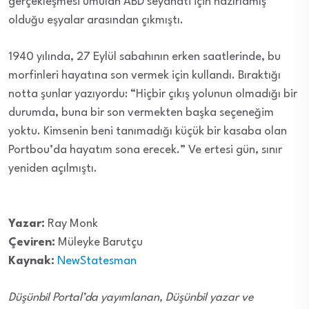
gerçekleşmesi umulan ABD seyahati için hazırlamış
olduğu eşyalar arasından çıkmıştı.
1
940 yılında, 27 Eylül sabahının erken saatlerinde, bu
morfinleri hayatına son vermek için kullandı. Bıraktığı
notta şunlar yazıyordu: “Hiçbir çıkış yolunun olmadığı bir
durumda, buna bir son vermekten başka seçeneğim
yoktu. Kimsenin beni tanımadığı küçük bir kasaba olan
Portbou’da hayatım sona erecek.” Ve ertesi gün, sınır
yeniden açılmıştı.
Yazar:
Ray Monk
Çeviren:
Müleyke Barutçu
Kaynak:
NewStatesman
Düşünbil Portal’da yayımlanan, Düşünbil yazar ve