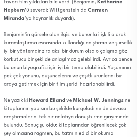
favori film yıldızları bile vardı (Benjamin,
Katharine
Hepburn
’ü severdi; Wittgenstein da
Carmen
Miranda
’ya hayranlık duyardı).
Benjamin’in görsele olan ilgisi ve bununla ilişkili olarak
kuramlaştırma esnasında kullandığı anıştırma ve şiirsellik
iyi bir yöntemdir zira aksi bir durum olsa o çalışma göz
korkutucu bir şekilde anlaşılmaz gelebilirdi. Ayrıca bence
bu onun biyografisi için iyi bir tema olabilirdi. Yaşamının
pek çok yönünü, düşüncelerini ve çeşitli ürünlerini bir
araya getirmek için bir film şeridi hazırlanabilirdi.
Ne yazık ki
Howard Eiland
ve
Michael W. Jennings
ne
kitaplarının yapısını bu şekilde kurguladı ne de devasa
araştırmalarını tek bir anlatıya dönüştürme girişiminde
bulundu. Sonuç şu oldu; kitaplarından öğrenilecek çok
şey olmasına rağmen, bu tatmin edici bir okuma