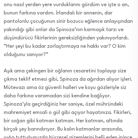
onu nasıl yerden yere vurduklarını gördüm ve işte o an,
bunun farkına vardım. İrlandalı bir annenin, dar
pantolonlu çocuğunun sinir bozucu eğlence anlayışından
yakındığı gibi onlar da Spinoza’nın karmaşık tarzı ve
düşündürücü fikirlerinin gereksizliğinden yakınıyorlardı.
“Her şeyi bu kadar zorlaştırmaya ne hakkı var? O kim
olduğunu sanıyor?”
Aşık ama çekingen bir oğlanın cesaretini toplayıp size
çıkma teklif etmesi gibi, Spinoza da ağırdan alıyor işleri.
Mütevazı ama öz güvenli halleri ve koyu gözleriyle siz
daha farkına varamadan sizi kendine bağlıyor.
Spinoza’yla geçirdiğiniz her saniye, özel mühründeki
mahremiyet emsali o gül gibi açıyor hayatınıza. Fikirleri,
bir soğan gibi katman katman. Her katman, altında
birçok şey barındırıyor. Bu kalın katmanlar arasında,
ışığa tuttuğunuzda hücresel gizemlerini belli eden ipince