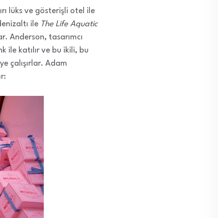
lüks ve gösterişli otel ile
nizaltı ile
The Life Aquatic
ar. Anderson, tasarımcı
le katılır ve bu ikili, bu
eye çalışırlar. Adam
r: