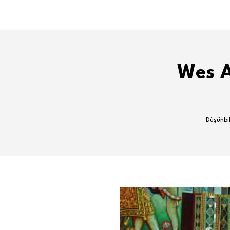
Wes A
Düşünbil