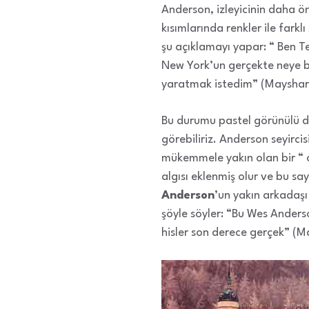
Anderson, izleyicinin daha ö
kısımlarında renkler ile farkl
şu açıklamayı yapar: “ Ben Te
New York’un gerçekte neye be
yaratmak istedim” (Mayshark
Bu durumu pastel görünülü de
görebiliriz. Anderson seyirci
mükemmele yakın olan bir “ oy
algısı eklenmiş olur ve bu sa
Anderson
’un yakın arkadaşı
şöyle söyler: “Bu Wes Ander
hisler son derece gerçek” (M