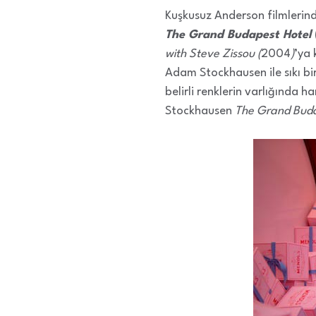
Kuşkusuz Anderson filmlerinde
The Grand Budapest Hotel
with Steve Zissou (
2004
)
’ya 
Adam Stockhausen ile sıkı bir 
belirli renklerin varlığında h
Stockhausen
The Grand Bud