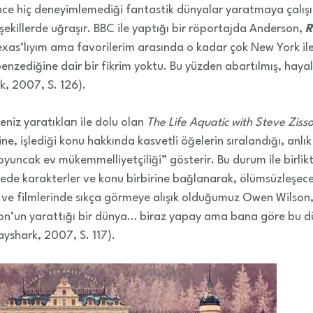
nce hiç deneyimlemediği fantastik dünyalar yaratmaya çalışır
ı şekillerde uğraşır. BBC ile yaptığı bir röportajda Anderson,
R
xas’lıyım ama favorilerim arasında o kadar çok New York ile il
nzediğine dair bir fikrim yoktu. Bu yüzden abartılmış, hayal
, 2007, S. 126).
niz yaratıkları ile dolu olan
The Life Aquatic with Steve Zisso
sine, işlediği konu hakkında kasvetli öğelerin sıralandığı, anl
uncak ev mükemmelliyetçiliği” gösterir. Bu durum ile birlikte 
yede karakterler ve konu birbirine bağlanarak, ölümsüzleşecek 
 ve filmlerinde sıkça görmeye alışık olduğumuz Owen Wilson
son’un yarattığı bir dünya… biraz yapay ama bana göre bu 
ayshark, 2007, S. 117).