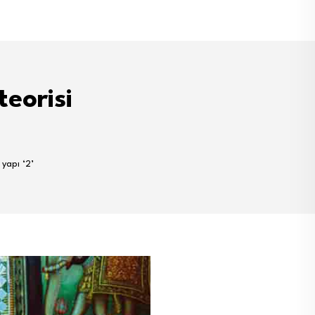
eorisi
 yapı ‘2’