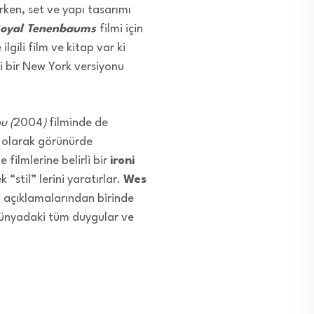
ken, set ve yapı tasarımı
oyal Tenenbaums
filmi için
gili film ve kitap var ki
i bir New York versiyonu
u (
2004
)
filminde de
ık olarak görünürde
filmlerine belirli bir
ironi
“stil” lerini yaratırlar.
Wes
, açıklamalarından birinde
dünyadaki tüm duygular ve