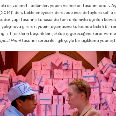
ki en zahmetli bölümler, yapım ve mekan tasarımlarıdır. Aşırı 
(2014)’ den, beklenmeyecek derecede ince detaylara sahip de
kadar yapı tasarımı konusunda tam anlamıyla aşırıları koval
çalışmaya girerek, yapım aşamasına kafasında belirli bir renk i
angi zıt renklerin başarılı bir şekilde iş göreceğine karar verm
apest Hotel
tasarım süreci ile ilgili şöyle bir açıklama yapmıştı