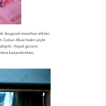
ak duygusal mesafeyi etkiler.
un
Colour-Music’inden
şöyle
 sahiptir. Hayal gücünü
nlere kazandırırken,