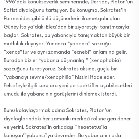
1996’daki konukseverlik seminerinde, Derrida, Platon’un
Sofist diyaloğunu tartışıyor. Bu konuşma, Sokrates’in
Parmenides gibi ünlü düşünürlerin ikametgahı olan
Güney İtalya’daki Elea’dan bir ziyaretçiyi tanıtmasıyla
başlar. Sokrates, bu yabancıyla tanışmaktan büyük bir
mutluluk duyuyor. Yunanca “yabancı” sözcüğü
“xenos”tur ve aynı zamanda “ecnebi” anlamına gelir.
Buradan bizler “yabancı düşmanlığı” (xenophobia)
sözcüğünü türetiyoruz. Sokrates aksine, güçlü bir
“yabancıyı sevme/xenophilia” hissini ifade eder.
Felsefeyle ilgili sorulara yeni perspektifler açabilecekleri
umudu ile yabancının görüşlerini dinlemek isterdi.
Bunu kolaylaştırmak adına Sokrates, Platon’un
diyaloglarındaki her zamanki merkezî rolüne geri döner
ve yerini, Sokrates’in arkadaşı Theaetetus’la
konuşan‘”yabancı”ya devreder. Bu yabancının asla