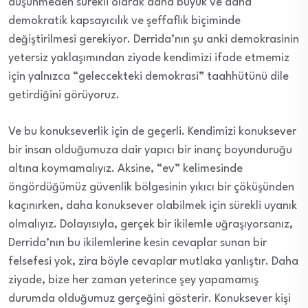
düşünmeden sürekli olarak daha büyük ve daha
demokratik kapsayıcılık ve şeffaflık biçiminde
değiştirilmesi gerekiyor. Derrida’nın şu anki demokrasinin
yetersiz yaklaşımından ziyade kendimizi ifade etmemiz
için yalnızca “geleccekteki demokrasi” taahhütünü dile
getirdiğini görüyoruz.
Ve bu konukseverlik için de geçerli. Kendimizi konuksever
bir insan olduğumuza dair yapıcı bir inanç boyunduruğu
altına koymamalıyız. Aksine, “ev” kelimesinde
öngördüğümüz güvenlik bölgesinin yıkıcı bir çöküşünden
kaçınırken, daha konuksever olabilmek için sürekli uyanık
olmalıyız. Dolayısıyla, gerçek bir ikilemle uğraşıyorsanız,
Derrida’nın bu ikilemlerine kesin cevaplar sunan bir
felsefesi yok, zira böyle cevaplar mutlaka yanlıştır. Daha
ziyade, bize her zaman yeterince şey yapamamış
durumda olduğumuz gerçeğini gösterir. Konuksever kişi