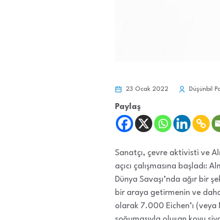
23 Ocak 2022
Düşünbil P
Paylaş
Sanatçı, çevre aktivisti ve A
açıcı çalışmasına başladı: A
Dünya Savaşı’nda ağır bir şe
bir araya getirmenin ve daha
olarak 7.000 Eichen’ı (veya 
soğumasıyla oluşan koyu siyah