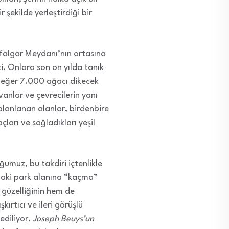
şekilde yerleştirdiği bir
falgar Meydanı’nın ortasına
. Onlara son on yılda tanık
: eğer 7.000 ağacı dikecek
vanlar ve çevrecilerin yanı
 planlanan alanlar, birdenbire
ları ve sağladıkları yeşil
ğumuz, bu takdiri içtenlikle
ndaki park alanına “kaçma”
z güzelliğinin hem de
kırtıcı ve ileri görüşlü
 ediliyor.
Joseph Beuys’un