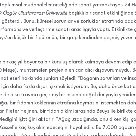
 toplumsal müdahaleler niteliğinde sanat yatmaktaydı. 24 H
 Özgür Uluslararası Üniversite
başlıklı bir sanat etkinliğinde 
i gösterdi. Bunu, küresel sorunlar ve zorluklar etrafında odak
rformans ve yerleştirme sanatı aracılığıyla yaptı. Etkinlikte 
uys’un küçük bir figürünün, bir grup kendinden geçmiş yüzü
e birkaç yıl boyunca bir kuruluş olarak kalmaya devam edip e
Meşe), muhtemelen projenin en can alıcı dışavurumuydu. Beu
t eseri hakkında şunları söyledi: “Doğanın sorunları ve insanl
 için daha fazla dışarı çıkmak istiyorum. Bu, daha önce katla
Ne de olsa travma geçirmiş bir insana doğal dünyayla yenid
ağa, bir fidanın köklerinin etrafına koymasını istemekten dah
an Pieter Heijnen, bir fidan dikimi sırasında Beuys ile birlikt
ylediğini işittiğini aktarır: “Ağaç uzadığında, onu diken kişi 
assel’e kaç kuş akın edeceğini hayal edin. Bu 7.000 ağacın 
amasıdır. Ağaç kendini var ettiğinde bu, sadece doğadır. Ar