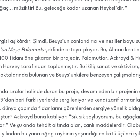
 ağaç… müziktir! Bu, geleceğe kadar uzanan Heykel’dir.”
isi aşikârdır. Şimdi, Beuys’un canlandırıcı ve nesiller boyu 
’un Meşe Palamudu
şeklinde ortaya çıkıyor. Bu, Alman kent
 100 fidanı öne çıkaran bir projedir. Palamutlar, Ackroyd & H
n Harvey tarafından toplanmıştır. Bu ikili; sanat ve aktivizm, 
noktalarında bulunan ve Beuys’unkilere benzeyen çalışmalarıy
da sıralar halinde duran bu proje, devam eden bir projenin 
’dan beri farklı yerlerde sergileniyor ve kendi zarif ormanl
 dünya çapında fidanlarını görenlerden sergiye yönelik aldığ
ştur? Ackroyd buna katılıyor: “Sık sık söylüyorum, bu ağaç
or.” Ve şu anda tehdit altında olan, canlı maddelerdir. Glo
2 yılından bu yana ağaç kaybının yaşandığı en kötü üçüncü yı