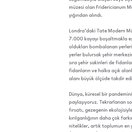
müzesi olan Fridericianum Müz
yığından alındı.
Londra’daki Tate Modern Müz
7.000 kayayı boşaltmakla eşd
oldukları bombalanan yerler
yerler bulursak şehir merkezi
sıra şehir sakinleri de fidanl
fidanların ve halka açık alan
alanı büyük ölçüde takdir ed
Dünya, küresel bir pandeminin
paylaşıyoruz. Tekrarlanan so
fırsatı, gezegenin ekolojisiyl
kırılganlığının daha çok farkı
nitelikler, artık toplumun en 