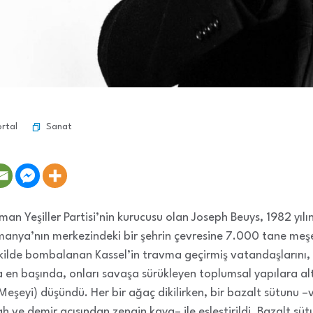
Sanat
ortal
lman Yeşiller Partisi’nin kurucusu olan Joseph Beuys, 1982 yı
lmanya’nın merkezindeki bir şehrin çevresine 7.000 tane meşe
kilde bombalanan Kassel’in travma geçirmiş vatandaşlarını, 
 en başında, onları savaşa sürükleyen toplumsal yapılara alt
Meşeyi) düşündü. Her bir ağaç dikilirken, bir bazalt sütunu –
 ve demir açısından zengin kaya– ile eşleştirildi. Bazalt sütun