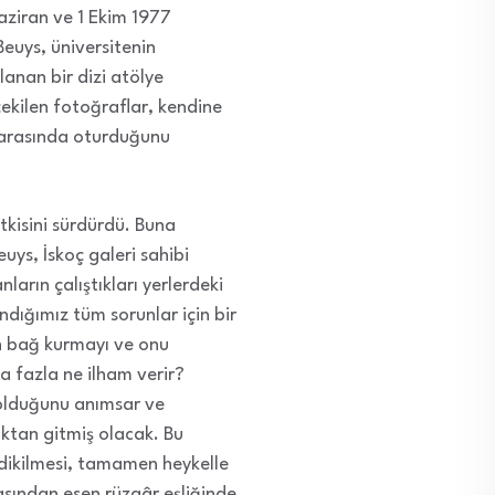
aziran ve 1 Ekim 1977
Beuys, üniversitenin
lanan bir dizi atölye
çekilen fotoğraflar, kendine
n arasında oturduğunu
tkisini sürdürdü. Buna
ys, İskoç galeri sahibi
arın çalıştıkları yerlerdeki
ndığımız tüm sorunlar için bir
en bağ kurmayı ve onu
a fazla ne ilham verir?
e olduğunu anımsar ve
çoktan gitmiş olacak. Bu
dikilmesi, tamamen heykelle
asından esen rüzgâr eşliğinde