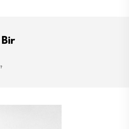
Bir
r?