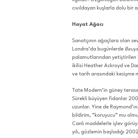
cıvıldayan kuşlarla dolu bir
Hayat Ağacı
Sanatçının ağaçlara olan sevg
Londra’da bugünlerde
Beuys
palamutlarından yetiştirilen
ikilisi Heather Ackroyd ve Da
ve tarih arasındaki kesişme 
Tate Modern’in güney terasın
Sürekli büyüyen fidanlar 2009
uzunlar. Yine de Raymond’ın,
bildirim, “koruyucu” mu olmu
Canlı maddelerle işlev görüy
yılı, gözlemin başladığı 200