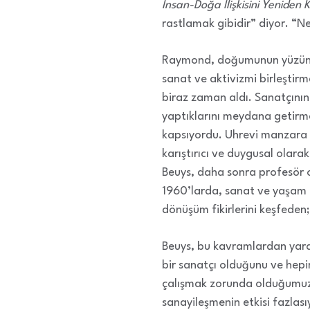
İnsan-Doğa İlişkisini Yeniden 
rastlamak gibidir” diyor. “Ne 
Raymond, doğumunun yüzüncü y
sanat ve aktivizmi birleştirm
biraz zaman aldı. Sanatçının 
yaptıklarını meydana getirme 
kapsıyordu. Uhrevi manzara r
karıştırıcı ve duygusal olara
Beuys, daha sonra profesör 
1960’larda, sanat ve yaşam a
dönüşüm fikirlerini keşfeden
Beuys, bu kavramlardan yarar
bir sanatçı olduğunu ve hepim
çalışmak zorunda olduğumuzu 
sanayileşmenin etkisi fazlası