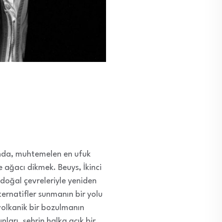
lında, muhtemelen en ufuk
 ağacı dikmek. Beuys, İkinci
doğal çevreleriyle yeniden
ernatifler sunmanın bir yolu
volkanik bir bozulmanın
ları, şehrin halka açık bir