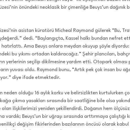
esi’nin önündeki neoklasik bir çimenliğe Beuys’un dağınık bir 
esi’nin asistan küratörü Micheal Raymond gülerek “Bu, Tra
eğerdi.” dedi. “Başlangıçta, Kassel halkı bundan nefret etti
i hatırlattı. Ama Beuys onlara meydan okuyup şöyle diyordu
ndeki bu yıkımı ortadan kaldıracağız.” Şehir plancıları, bahçı
arın yerlerinin seçilip dikilmesine yardım etti. Otopark olması
ların yuvası oldu. Raymond bunu, “Artık pek çok insan bu ağaç
iyor.” diye ifade etmektedir.
 neden olduğu 16 aylık korku ve belirsizlikten kurtulurken ço
kağa çıkma yasakları sırasında bir saatliğine bile olsa yakı
e olan ilişkilerimizi yeniden şekillendirdi. Doğanın hem ölçüsü
na vardık; Beuys’un bir uğraşı sırasında arttırmaya çalıştığı kış
yenilikçi değişim fikirlerinden bazılarının öncüsü olarak kabul