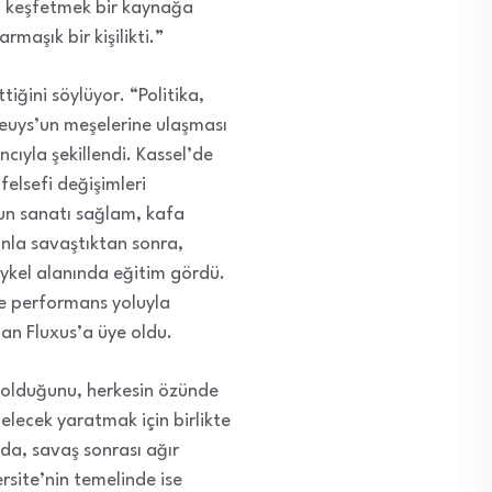
u keşfetmek bir kaynağa
rmaşık bir kişilikti.”
ğini söylüyor. “Politika,
 Beuys’un meşelerine ulaşması
cıyla şekillendi. Kassel’de
felsefi değişimleri
’un sanatı sağlam, kafa
onla savaştıktan sonra,
ykel alanında eğitim gördü.
ve performans yoluyla
an Fluxus’a üye oldu.
k olduğunu, herkesin özünde
gelecek yaratmak için birlikte
da, savaş sonrası ağır
rsite’nin temelinde ise