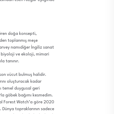
süren doğa konsepti,
inden toplanmış meşe
arvey namıdiğer İngiliz sanat
biyoloji ve ekoloji, mimari
la tanınır.
son vücut bulmuş halidir.
arını oluşturacak kadar
ı temel duygusal geri
larla göbek bağımı kesmedim.
bal Forest Watch’a göre 2020
l. Dünya topraklarının sadece