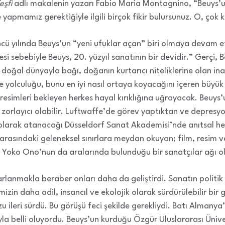
Keşfi
adlı makalenin yazarı Fabio Maria Montagnino, “Beuys’
yapmamız gerektiğiyle ilgili birçok fikir bulursunuz. O, çok ka
ılında Beuys’un “yeni ufuklar açan” biri olmaya devam etti
esi sebebiyle Beuys, 20. yüzyıl sanatının bir devidir.” Gerçi,
doğal dünyayla bağı, doğanın kurtarıcı niteliklerine olan inan
yolculuğu, bunu en iyi nasıl ortaya koyacağını içeren büyük 
esimleri bekleyen herkes hayal kırıklığına uğrayacak. Beuys
k zorlayıcı olabilir. Luftwaffe’de görev yaptıktan ve depresy
olarak atanacağı Düsseldorf Sanat Akademisi’nde anıtsal he
rasındaki geleneksel sınırlara meydan okuyan; film, resim 
; Yoko Ono’nun da aralarında bulunduğu bir sanatçılar ağı ol
lanmakla beraber onları daha da geliştirdi. Sanatın politi
izin daha adil, insancıl ve ekolojik olarak sürdürülebilir bir 
ileri sürdü. Bu görüşü feci şekilde gerekliydi. Batı Almanya’
yla belli oluyordu. Beuys’un kurduğu Özgür Uluslararası Ünive