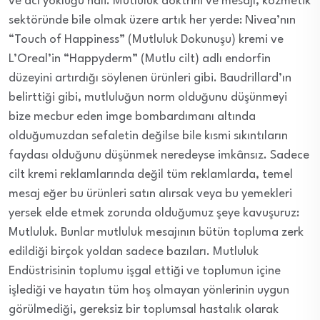
ve acı yokluğu hali. Mutluluk doktrini ve mesajı, kozmetik
sektöründe bile olmak üzere artık her yerde: Nivea’nın
“Touch of Happiness” (Mutluluk Dokunuşu) kremi ve
L’Oreal’in “Happyderm” (Mutlu cilt) adlı endorfin
düzeyini artırdığı söylenen ürünleri gibi. Baudrillard’ın
belirttiği gibi, mutluluğun norm olduğunu düşünmeyi
bize mecbur eden imge bombardımanı altında
olduğumuzdan sefaletin değilse bile kısmi sıkıntıların
faydası olduğunu düşünmek neredeyse imkânsız. Sadece
cilt kremi reklamlarında değil tüm reklamlarda, temel
mesaj eğer bu ürünleri satın alırsak veya bu yemekleri
yersek elde etmek zorunda olduğumuz şeye kavuşuruz:
Mutluluk. Bunlar mutluluk mesajının bütün topluma zerk
edildiği birçok yoldan sadece bazıları. Mutluluk
Endüstrisinin toplumu işgal ettiği ve toplumun içine
işlediği ve hayatın tüm hoş olmayan yönlerinin uygun
görülmediği, gereksiz bir toplumsal hastalık olarak