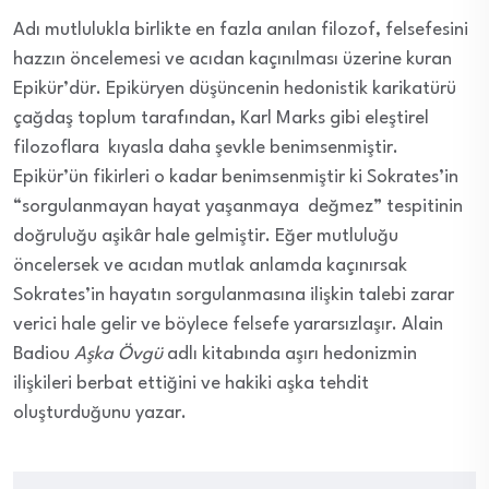
Adı mutlulukla birlikte en fazla anılan filozof, felsefesini
hazzın öncelemesi ve acıdan kaçınılması üzerine kuran
Epikür’dür. Epiküryen düşüncenin hedonistik karikatürü
çağdaş toplum tarafından, Karl Marks gibi eleştirel
filozoflara kıyasla daha şevkle benimsenmiştir.
Epikür’ün fikirleri o kadar benimsenmiştir ki Sokrates’in
“sorgulanmayan hayat yaşanmaya değmez” tespitinin
doğruluğu aşikâr hale gelmiştir. Eğer mutluluğu
öncelersek ve acıdan mutlak anlamda kaçınırsak
Sokrates’in hayatın sorgulanmasına ilişkin talebi zarar
verici hale gelir ve böylece felsefe yararsızlaşır. Alain
Badiou
Aşka Övgü
adlı kitabında aşırı hedonizmin
ilişkileri berbat ettiğini ve hakiki aşka tehdit
oluşturduğunu yazar.