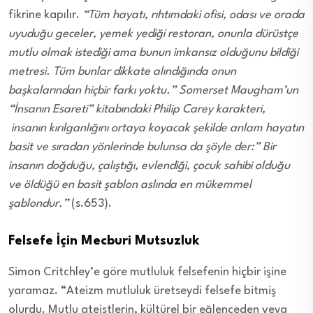
fikrine kapılır.
“Tüm hayatı, rıhtımdaki ofisi, odası ve orada
uyuduğu geceler, yemek yediği restoran, onunla dürüstçe
mutlu olmak istediği ama bunun imkansız olduğunu bildiği
metresi. Tüm bunlar dikkate alındığında onun
başkalarından hiçbir farkı yoktu.” Somerset Maugham’un
“İnsanın Esareti” kitabındaki Philip Carey karakteri,
insanın kırılganlığını ortaya koyacak şekilde anlam hayatın
basit ve sıradan yönlerinde bulunsa da şöyle der:” Bir
insanın doğduğu, çalıştığı, evlendiği, çocuk sahibi olduğu
ve öldüğü en basit şablon aslında en mükemmel
şablondur.”
(s.653).
Felsefe İçin Mecburi Mutsuzluk
Simon Critchley’e göre mutluluk felsefenin hiçbir işine
yaramaz. “Ateizm mutluluk üretseydi felsefe bitmiş
olurdu. Mutlu ateistlerin, kültürel bir eğlenceden veya