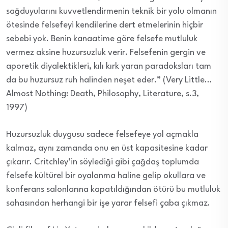
sağduyularını kuvvetlendirmenin teknik bir yolu olmanın
ötesinde felsefeyi kendilerine dert etmelerinin hiçbir
sebebi yok. Benin kanaatime göre felsefe mutluluk
vermez aksine huzursuzluk verir. Felsefenin gergin ve
aporetik diyalektikleri, kılı kırk yaran paradoksları tam
da bu huzursuz ruh halinden neşet eder.” (Very Little…
Almost Nothing: Death, Philosophy, Literature, s.3,
1997)
Huzursuzluk duygusu sadece felsefeye yol açmakla
kalmaz, aynı zamanda onu en üst kapasitesine kadar
çıkarır. Critchley’in söylediği gibi çağdaş toplumda
felsefe kültürel bir oyalanma haline gelip okullara ve
konferans salonlarına kapatıldığından ötürü bu mutluluk
sahasından herhangi bir işe yarar felsefi çaba çıkmaz.