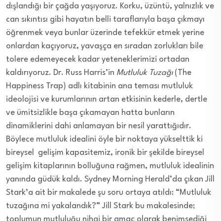
dışlandığı bir çağda yaşıyoruz. Korku, üzüntü, yalnızlık ve
can sıkıntısı gibi hayatın belli taraflarıyla başa çıkmayı
öğrenmek veya bunlar üzerinde tefekkür etmek yerine
onlardan kaçıyoruz, yavaşça en sıradan zorlukları bile
tolere edemeyecek kadar yeteneklerimizi ortadan
kaldırıyoruz. Dr. Russ Harris’in
Mutluluk Tuzağı
(The
Happiness Trap) adlı kitabinin ana teması mutluluk
ideolojisi ve kurumlarının artan etkisinin kederle, dertle
ve ümitsizlikle başa çıkamayan hatta bunların
dinamiklerini dahi anlamayan bir nesil yarattığıdır.
Böylece mutluluk idealini öyle bir noktaya yükselttik ki
bireysel gelişim kapasitemiz, ironik bir şekilde bireysel
gelişim kitaplarının bolluğuna rağmen, mutluluk idealinin
yanında güdük kaldı. Sydney Morning Herald’da çıkan Jill
Stark’a ait bir makalede şu soru ortaya atıldı: “Mutluluk
tuzağına mi yakalandık?” Jill Stark bu makalesinde;
toplumun mutluluğu nihai bir amaç olarak benimsediği