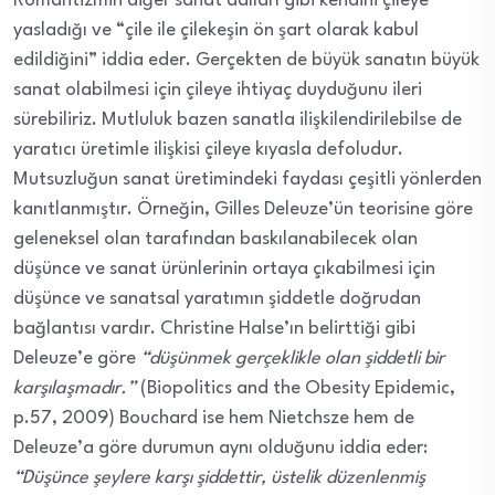
Romantizmin diğer sanat dalları gibi kendini çileye
yasladığı ve “çile ile çilekeşin ön şart olarak kabul
edildiğini” iddia eder. Gerçekten de büyük sanatın büyük
sanat olabilmesi için çileye ihtiyaç duyduğunu ileri
sürebiliriz. Mutluluk bazen sanatla ilişkilendirilebilse de
yaratıcı üretimle ilişkisi çileye kıyasla defoludur.
Mutsuzluğun sanat üretimindeki faydası çeşitli yönlerden
kanıtlanmıştır. Örneğin, Gilles Deleuze’ün teorisine göre
geleneksel olan tarafından baskılanabilecek olan
düşünce ve sanat ürünlerinin ortaya çıkabilmesi için
düşünce ve sanatsal yaratımın şiddetle doğrudan
bağlantısı vardır. Christine Halse’ın belirttiği gibi
Deleuze’e göre
“düşünmek gerçeklikle olan şiddetli bir
karşılaşmadır.”
(Biopolitics and the Obesity Epidemic,
p.57, 2009) Bouchard ise hem Nietchsze hem de
Deleuze’a göre durumun aynı olduğunu iddia eder:
“Düşünce şeylere karşı şiddettir, üstelik düzenlenmiş