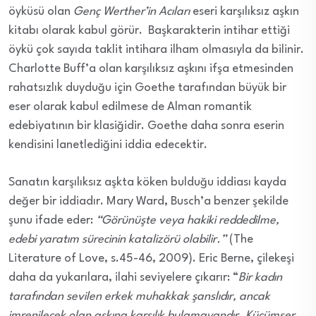
öyküsü olan
Genç Werther’in Acıları
eseri karşılıksız aşkın
kitabı olarak kabul görür. Başkarakterin intihar ettiği
öykü çok sayıda taklit intihara ilham olmasıyla da bilinir.
Charlotte Buff’a olan karşılıksız aşkını ifşa etmesinden
rahatsızlık duyduğu için Goethe tarafından büyük bir
eser olarak kabul edilmese de Alman romantik
edebiyatının bir klasiğidir. Goethe daha sonra eserin
kendisini lanetlediğini iddia edecektir.
Sanatın karşılıksız aşkta köken bulduğu iddiası kayda
değer bir iddiadır. Mary Ward, Busch’a benzer şekilde
şunu ifade eder:
“Görünüşte veya hakiki reddedilme,
edebi yaratım sürecinin katalizörü olabilir.”
(The
Literature of Love, s.45-46, 2009). Eric Berne, çilekeşi
daha da yukarılara, ilahi seviyelere çıkarır: “
Bir kadın
tarafından sevilen erkek muhakkak şanslıdır, ancak
imrenilecek olan aşkına karşılık bulamayandır. Küçümser