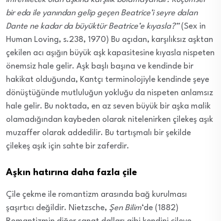
bir eda ile yanından gelip geçen Beatrice’i seyre dalan
Dante ne kadar da büyüktür Beatrice’e kıyasla?”
(Sex in
Human Loving, s.238, 1970) Bu açıdan, karşılıksız aşktan
çekilen acı aşığın büyük aşk kapasitesine kıyasla nispeten
önemsiz hale gelir. Aşk başlı başına ve kendinde bir
hakikat olduğunda, Kantçı terminolojiyle kendinde şeye
dönüştüğünde mutluluğun yokluğu da nispeten anlamsız
hale gelir. Bu noktada, en az seven büyük bir aşka malik
olamadığından kaybeden olarak nitelenirken çilekeş aşık
muzaffer olarak addedilir. Bu tartışmalı bir şekilde
çilekeş aşık için sahte bir zaferdir.
Aşkın hatırına daha fazla çile
Çile çekme ile romantizm arasında bağ kurulması
şaşırtıcı değildir. Nietzsche,
Şen Bilim
‘de (1882)