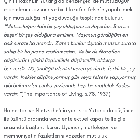
Çinli filozof Lin Yutang da benzer şekilde mutsuzluğun
erdemlerini savunur ve bir filozofun felsefe yapabilmek
için mutsuzluğa ihtiyaç duyduğu tespitinde bulunur.
“Mutsuzluğun ilahi bir şey olduğunu söylüyorlar. Ben ise
beşeri bir şey olduğuna eminim. Maymun gördüğüm en
asık suratlı hayvandır. Zaten bunlar dışında mutsuz surata
sahip bir hayvana rastlamadım. Ve bir de filozofları
düşünürüm çünkü üzgünlükle düşüncelilik oldukça
benzerdir. Düşündüğü izlenimi veren yüzlerde farklı bir şey
vardır. İnekler düşünüyormuş gibi veya felsefe yapıyormuş
gibi bakmazlar çünkü yüzlerinde hep bir mutluluk ifadesi
vardır.”
(The Importance of Living, s.78, 1937)
Hamerton ve Nietzsche’nin yanı sıra Yutang da düşünce
ile üzüntü arasında veya entelektüel kapasite ile çile
arasında bağlantı kurar. Uyumun, mutluluğun ve
memnuniyetin faziletlerini vazeden mutluluk