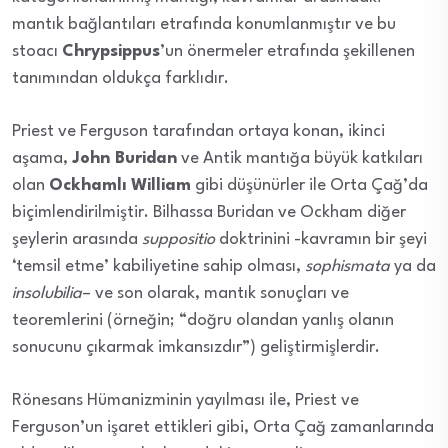
mantık bağlantıları etrafında konumlanmıştır ve bu
stoacı
Chrypsippus
’un önermeler etrafında şekillenen
tanımından oldukça farklıdır.
Priest ve Ferguson tarafından ortaya konan, ikinci
aşama,
John Buridan
ve Antik mantığa büyük katkıları
olan
Ockhamlı William
gibi düşünürler ile Orta Çağ’da
biçimlendirilmiştir. Bilhassa Buridan ve Ockham diğer
şeylerin arasında
suppositio
doktrinini -kavramın bir şeyi
‘temsil etme’ kabiliyetine sahip olması,
sophismata
ya da
insolubilia
– ve son olarak, mantık sonuçları ve
teoremlerini (örneğin; “doğru olandan yanlış olanın
sonucunu çıkarmak imkansızdır”) geliştirmişlerdir.
Rönesans Hümanizminin yayılması ile, Priest ve
Ferguson’un işaret ettikleri gibi, Orta Çağ zamanlarında