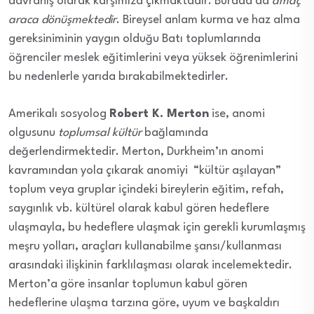
davranış olarak karşımıza çıkmaktadır. Burada da
amaç
araca dönüşmektedir
. Bireysel anlam kurma ve haz alma
gereksiniminin yaygın olduğu Batı toplumlarında
öğrenciler meslek eğitimlerini veya yüksek öğrenimlerini
bu nedenlerle yarıda bırakabilmektedirler.
Amerikalı sosyolog
Robert K. Merton
ise, anomi
olgusunu
toplumsal kültür
bağlamında
değerlendirmektedir. Merton, Durkheim’ın anomi
kavramından yola çıkarak anomiyi “kültür aşılayan”
toplum veya gruplar içindeki bireylerin eğitim, refah,
saygınlık vb. kültürel olarak kabul gören hedeflere
ulaşmayla, bu hedeflere ulaşmak için gerekli kurumlaşmış
meşru yolları, araçları kullanabilme şansı/kullanması
arasındaki ilişkinin farklılaşması olarak incelemektedir.
Merton’a göre insanlar toplumun kabul gören
hedeflerine ulaşma tarzına göre, uyum ve başkaldırı