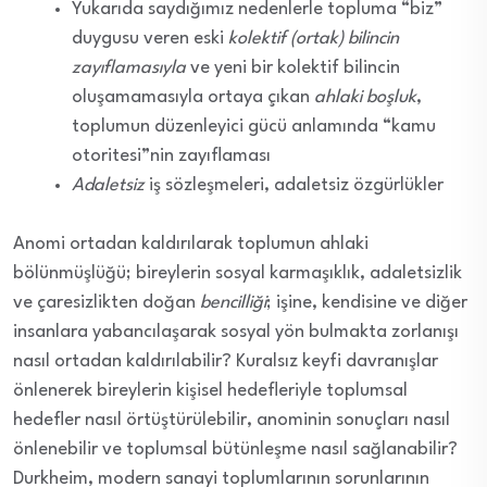
Yukarıda saydığımız nedenlerle topluma “biz”
duygusu veren eski
kolektif (ortak) bilincin
zayıflamasıyla
ve yeni bir kolektif bilincin
oluşamamasıyla ortaya çıkan
ahlaki boşluk
,
toplumun düzenleyici gücü anlamında “kamu
otoritesi”nin zayıflaması
Adaletsiz
iş sözleşmeleri, adaletsiz özgürlükler
Anomi ortadan kaldırılarak toplumun ahlaki
bölünmüşlüğü; bireylerin sosyal karmaşıklık, adaletsizlik
ve çaresizlikten doğan
bencilliği
; işine, kendisine ve diğer
insanlara yabancılaşarak sosyal yön bulmakta zorlanışı
nasıl ortadan kaldırılabilir? Kuralsız keyfi davranışlar
önlenerek bireylerin kişisel hedefleriyle toplumsal
hedefler nasıl örtüştürülebilir, anominin sonuçları nasıl
önlenebilir ve toplumsal bütünleşme nasıl sağlanabilir?
Durkheim, modern sanayi toplumlarının sorunlarının