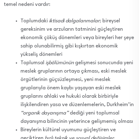
temel nedeni vardır:
Toplumdaki
iktisadi dalgalanmalar
; bireysel
gereksinim ve arzuların tatminini güçleştiren
ekonomik çöküş dönemleri veya bireyleri her şeye
sahip olunabilirmiş gibi kışkırtan ekonomik
yükseliş dönemleri
Toplumsal
işbölümünün
gelişmesi sonucunda yeni
meslek gruplarının ortaya çıkması, eski meslek
örgütlerinin güçsüzleşmesi, yeni meslek
gruplarıyla önem kaybı yaşayan eski meslek
gruplarını ahlaki ve hukuki olarak birbiriyle
ilişkilendiren yasa ve düzenlemelerin, Durkheim’in
“organik dayanışma”
dediği yeni toplumsal
dayanışma bilincinin yeterince gelişmemiş olması
Bireylerin kültürel uyumunu güçleştiren ve
geciktiren
hızlı teknik ve sosyal değişimler
.