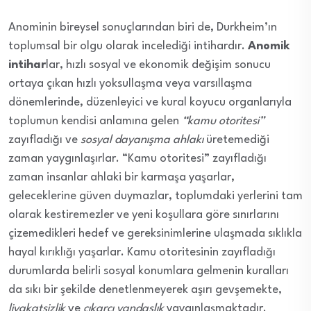
Anominin bireysel sonuçlarından biri de, Durkheim’ın
toplumsal bir olgu olarak incelediği intihardır.
Anomik
intihar
lar, hızlı sosyal ve ekonomik değişim sonucu
ortaya çıkan hızlı yoksullaşma veya varsıllaşma
dönemlerinde, düzenleyici ve kural koyucu organlarıyla
toplumun kendisi anlamına gelen
“kamu otoritesi”
zayıfladığı ve
sosyal dayanışma ahlakı
üretemediği
zaman yaygınlaşırlar. “Kamu otoritesi” zayıfladığı
zaman insanlar ahlaki bir karmaşa yaşarlar,
geleceklerine güven duymazlar, toplumdaki yerlerini tam
olarak kestiremezler ve yeni koşullara göre sınırlarını
çizemedikleri hedef ve gereksinimlerine ulaşmada sıklıkla
hayal kırıklığı yaşarlar. Kamu otoritesinin zayıfladığı
durumlarda belirli sosyal konumlara gelmenin kuralları
da sıkı bir şekilde denetlenmeyerek aşırı gevşemekte,
liyakatsizlik
ve
çıkarcı yandaşlık
yaygınlaşmaktadır.