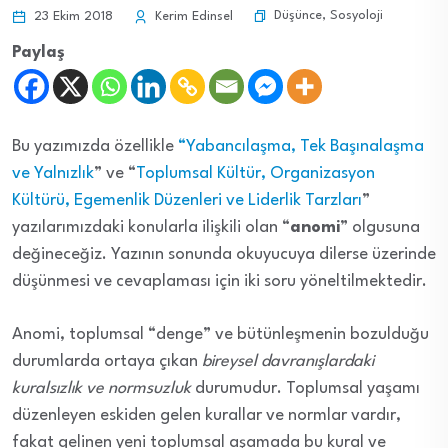
Düşünce
,
Sosyoloji
23 Ekim 2018
Kerim Edinsel
Paylaş
Bu yazımızda özellikle
“Yabancılaşma, Tek Başınalaşma
ve Yalnızlık
” ve “
Toplumsal Kültür, Organizasyon
Kültürü, Egemenlik Düzenleri ve Liderlik Tarzları
”
yazılarımızdaki konularla ilişkili olan “
anomi
” olgusuna
değineceğiz. Yazının sonunda okuyucuya dilerse üzerinde
düşünmesi ve cevaplaması için iki soru yöneltilmektedir.
Anomi, toplumsal “denge” ve bütünleşmenin bozulduğu
durumlarda ortaya çıkan
bireysel davranışlardaki
kuralsızlık ve normsuzluk
durumudur. Toplumsal yaşamı
düzenleyen eskiden gelen kurallar ve normlar vardır,
fakat gelinen yeni toplumsal aşamada bu kural ve