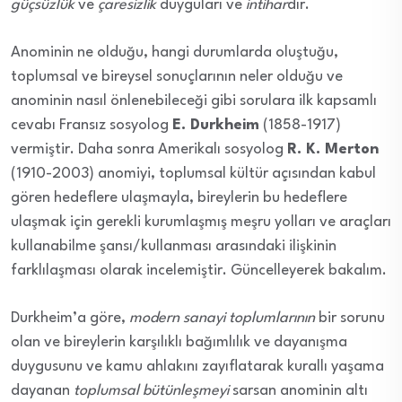
güçsüzlük
ve
çaresizlik
duyguları ve
intihar
dır.
Anominin ne olduğu, hangi durumlarda oluştuğu,
toplumsal ve bireysel sonuçlarının neler olduğu ve
anominin nasıl önlenebileceği gibi sorulara ilk kapsamlı
cevabı Fransız sosyolog
E. Durkheim
(1858-1917)
vermiştir. Daha sonra Amerikalı sosyolog
R. K. Merton
(1910-2003) anomiyi, toplumsal kültür açısından kabul
gören hedeflere ulaşmayla, bireylerin bu hedeflere
ulaşmak için gerekli kurumlaşmış meşru yolları ve araçları
kullanabilme şansı/kullanması arasındaki ilişkinin
farklılaşması olarak incelemiştir. Güncelleyerek bakalım.
Durkheim’a göre,
modern sanayi toplumlarının
bir sorunu
olan ve bireylerin karşılıklı bağımlılık ve dayanışma
duygusunu ve kamu ahlakını zayıflatarak kurallı yaşama
dayanan
toplumsal bütünleşmeyi
sarsan anominin altı