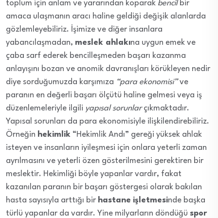
toplum için anlam ve yararından koparak
bencil
bir
amaca ulaşmanın aracı haline geldiği değişik alanlarda
gözlemleyebiliriz. İşimize ve diğer insanlara
yabancılaşmadan,
meslek ahlakı
na uygun emek ve
çaba sarf ederek bencilleşmeden başarı kazanma
anlayışını bozan ve anomik davranışları körükleyen nedir
diye sorduğumuzda karşımıza
“para ekonomisi”
ve
paranın en değerli başarı ölçütü haline gelmesi veya iş
düzenlemeleriyle ilgili
yapısal sorunlar
çıkmaktadır.
Yapısal sorunları da para ekonomisiyle ilişkilendirebiliriz.
Örneğin
hekimlik
“Hekimlik Andı” gereği yüksek ahlak
isteyen ve insanların iyileşmesi için onlara yeterli zaman
ayrılmasını ve yeterli özen gösterilmesini gerektiren bir
meslektir. Hekimliği böyle yapanlar vardır, fakat
kazanılan paranın bir başarı göstergesi olarak bakılan
hasta sayısıyla arttığı bir
hastane
işletmesi
nde başka
türlü yapanlar da vardır. Yine milyarların döndüğü
spor