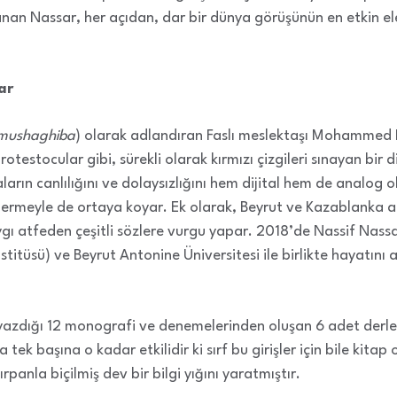
nan Nassar, her açıdan, dar bir dünya görüşünün en etkin eleşt
ar
mushaghiba
) olarak adlandıran Faslı meslektaşı Mohammed 
rotestocular gibi, sürekli olarak kırmızı çizgileri sınayan bir d
aların canlılığını ve dolaysızlığını hem dijital hem de analo
ndermeyle de ortaya koyar. Ek olarak, Beyrut ve Kazablanka ar
ygı atfeden çeşitli sözlere vurgu yapar. 2018’de Nassif Nass
titüsü) ve Beyrut Antonine Üniversitesi ile birlikte hayatını a
n yazdığı 12 monografi ve denemelerinden oluşan 6 adet derlem
ma tek başına o kadar etkilidir ki sırf bu girişler için bile kit
panla biçilmiş dev bir bilgi yığını yaratmıştır.