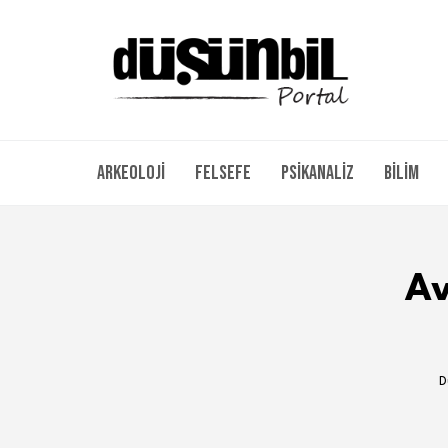
Arkeoloji
Felsefe
Psikanaliz
Bilim
Av
D