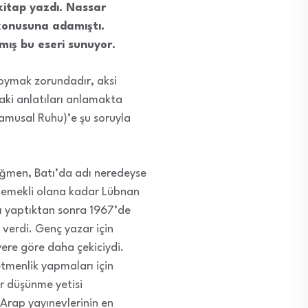
kitap yazdı. Nassar
 konusuna adamıştı.
lmış bu eseri sunuyor.
oymak zorundadır, aksi
aki anlatıları anlamakta
Kamusal Ruhu)’e şu soruyla
ağmen, Batı’da adı neredeyse
e emekli olana kadar Lübnan
nı yaptıktan sonra 1967’de
verdi. Genç yazar için
yere göre daha çekiciydi.
etmenlik yapmaları için
r düşünme yetisi
 Arap yayınevlerinin en