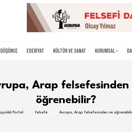
Düşünce
Edebiyat
Kültür ve Sanat
Kurumsal
Da
rupa, Arap felsefesinden
öğrenebilir?
üşünbil Portal
Felsefe
Avrupa, Arap felsefesinden ne öğrenebili