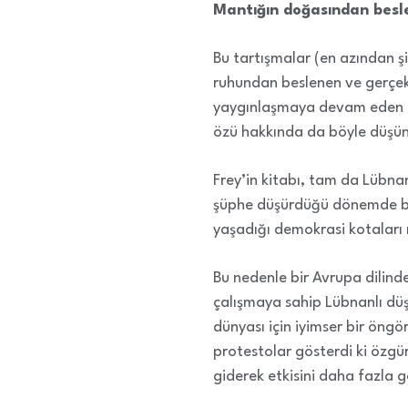
Mantığın doğasından besl
Bu tartışmalar (en azından şi
ruhundan beslenen ve gerçek 
yaygınlaşmaya devam eden de
özü hakkında da böyle düşü
Frey’in kitabı, tam da Lübnan
şüphe düşürdüğü dönemde bas
yaşadığı demokrasi kotaları 
Bu nedenle bir Avrupa dilind
çalışmaya sahip Lübnanlı düş
dünyası için iyimser bir öng
protestolar gösterdi ki özgürl
giderek etkisini daha fazla g