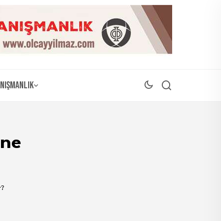
nışmanlık
 ne
r?