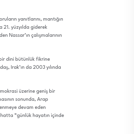
ruların yanıtlarını, mantığın
 21. yüzyılda giderek
en Nassar’ın çalışmalarının
ir dini bütünlük fikrine
aş, Irak’ın da 2003 yılında
mokrasi üzerine geniş bir
şmasının sonunda, Arap
gütlenmeye devam eden
r, hatta “günlük hayatın içinde