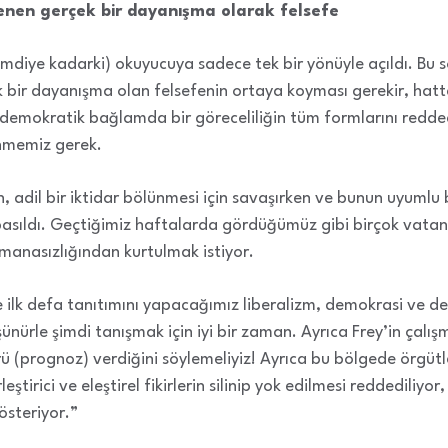
enen gerçek bir dayanışma olarak felsefe
mdiye kadarki) okuyucuya sadece tek bir yönüyle açıldı. Bu so
bir dayanışma olan felsefenin ortaya koyması gerekir, hatta
mokratik bağlamda bir göreceliliğin tüm formlarını redded
nmemiz gerek.
, adil bir iktidar bölünmesi için savaşırken ve bunun uyumlu b
ıldı. Geçtiğimiz haftalarda gördüğümüz gibi birçok vatand
manasızlığından kurtulmak istiyor.
e ilk defa tanıtımını yapacağımız liberalizm, demokrasi ve de
ünürle şimdi tanışmak için iyi bir zaman. Ayrıca Frey’in çalı
örü (prognoz) verdiğini söylemeliyiz! Ayrıca bu bölgede ör
eştirici ve eleştirel fikirlerin silinip yok edilmesi reddediliyo
österiyor.”