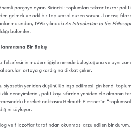
i önemli parçaya ayırır. Birincisi; toplumları tekrar tekrar pol
den gelmek ve adil bir toplumsal düzen sorunu. İkincisi; filo
yınlanmasından, 1995 yılındaki
An Introduction to the Philos
ldığı bölümler.
lanmasına Bir Bakış
Batı felsefesinin modernliğiyle nerede buluştuğuna ve aynı za
sal soruları ortaya çıkardığına dikkat çeker.
siyasetin yeniden düşünülüp inşa edilmesi için kendi toplum
izlik deneyimlerini, politikayı sıfırdan yeniden ele almanın te
esindeki hareket noktasını Helmuth Plessner’ın “toplumsallık
iğini söylüyor.
yolog ve filozoflar tarafından okunması arzu edilen bir durum