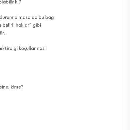
abilir ki?
r durum olmasa da bu bağ
belirli haklar” gibi
ir.
tirdiği koşullar nasıl
sine, kime?