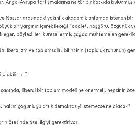
ar, Ango-Avrupa tartışmalarına ne tür bir katkıda bulunmuş ol
ve Nassar arasındaki yakınlık akademik anlamda istenen bi
büyük bir yargının içerebileceği “adalet, hoşgörü, özgürlük ve 
 eğer, böylesi ileri küreselleşmiş çağda muhtemelen gereklid
iberalizm ve toplumsallık bilincinin (topluluk ruhunun) gerek
i olabilir mi?
ağında, liberal bir toplum modeli ne önermeli, hepsinin öte
 halkın çoğunluğu artık demokrasiyi istemezse ne olacak?
ın ötesinde özel ilgiyi gerektiriyor.