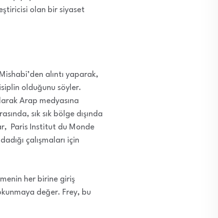
iricisi olan bir siyaset
Mishabi’den alıntı yaparak,
isiplin olduğunu söyler.
g olarak Arap medyasına
asında, sık sık bölge dışında
ar, Paris Institut du Monde
dadığı çalışmaları için
enin her birine giriş
ap okunmaya değer. Frey, bu