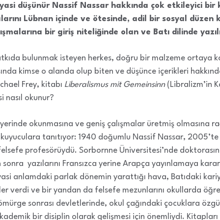
yasi düşünür Nassif Nassar hakkında çok etkileyici bir 
arını Lübnan içinde ve ötesinde, adil bir sosyal düzen
şmalarına bir giriş niteliğinde olan ve Batı dilinde yazı
atkıda bulunmak isteyen herkes, doğru bir malzeme ortaya k
ında kimse o alanda olup biten ve düşünce içerikleri hakkınd
chael Frey, kitabı
Liberalismus mit Gemeinsinn
(Libralizm’in 
i nasıl okunur?
k yerinde okunmasına ve geniş çalışmalar üretmiş olmasına r
 okuyuculara tanıtıyor: 1940 doğumlu Nassif Nassar, 2005’t
r felsefe profesörüydü. Sorbornne Üniversitesi’nde doktorası
sonra yazılarını Fransızca yerine Arapça yayınlamaya karar 
siyasi anlamdaki parlak dönemin yarattığı hava, Batıdaki kari
sler verdi ve bir yandan da felsefe mezunlarını okullarda öğr
ömürge sonrası devletlerinde, okul çağındaki çocuklara özgü
ademik bir disiplin olarak gelişmesi için önemliydi. Kitapları