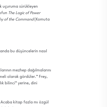
itik uçuruma sürükleyen
zofun
The Logic of Power
ophy of the Command
(Komuta
manda bu düşüncelerin nasıl
larının mezhep dağılmalarını
meli olarak gördüler.” Frey,
 bilinci” yerine, dini
. Acaba kitap fazla mı özgül