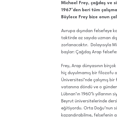
Michael Frey, çağdaş ve si
1967’den beri tüm çalışmal
Böylece Frey bize onun çalı
Avrupa dışından felsefeye k
taktirde az sayıda uzman dış
zorlanacaktır. Dolayısıyla Mi
başlar: Çağdaş Arap felsefes
Frey, Arap dünyasının birço
hiç duyulmamış bir filozofu
Üniversitesi’nde çalışmış bi
vatanına döndü ve o günden 
Lübnan’ın 1960’lı yıllarının 
Beyrut üniversitelerinde der
eğitiyordu. Orta Doğu’nun s
kazandırabilme, felsefenin ak