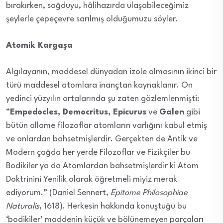
bırakırken, sağduyu, hâlihazırda ulaşabileceğimiz
şeylerle çepeçevre sarılmış olduğumuzu söyler.
Atomik Kargaşa
Algılayanın, maddesel dünyadan izole olmasının ikinci bir
türü maddesel atomlara inançtan kaynaklanır. On
yedinci yüzyılın ortalarında şu zaten gözlemlenmişti:
“
Empedocles, Democritus, Epicurus
ve
Galen
gibi
bütün allame filozoflar atomların varlığını kabul etmiş
ve onlardan bahsetmişlerdir. Gerçekten de Antik ve
Modern çağda her yerde Filozoflar ve Fizikçiler bu
Bodikiler ya da Atomlardan bahsetmişlerdir ki Atom
Doktrinini Yenilik olarak öğretmeli miyiz merak
ediyorum.” (Daniel Sennert,
Epitome Philosophiae
Naturalis
, 1618). Herkesin hakkında konuştuğu bu
‘bodikiler’ maddenin küçük ve bölünemeyen parçaları