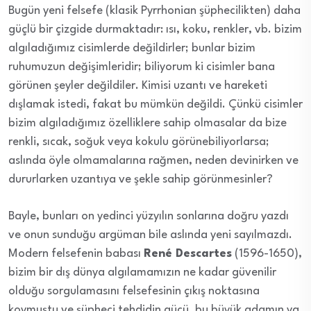
Bugün yeni felsefe (klasik Pyrrhonian şüphecilikten) daha
güçlü bir çizgide durmaktadır: ısı, koku, renkler, vb. bizim
algıladığımız cisimlerde değildirler; bunlar bizim
ruhumuzun değişimleridir; biliyorum ki cisimler bana
görünen şeyler değildiler. Kimisi uzantı ve hareketi
dışlamak istedi, fakat bu mümkün değildi. Çünkü cisimler
bizim algıladığımız özelliklere sahip olmasalar da bize
renkli, sıcak, soğuk veya kokulu görünebiliyorlarsa;
aslında öyle olmamalarına rağmen, neden devinirken ve
dururlarken uzantıya ve şekle sahip görünmesinler?
Bayle, bunları on yedinci yüzyılın sonlarına doğru yazdı
ve onun sunduğu argüman bile aslında yeni sayılmazdı.
Modern felsefenin babası
René Descartes
(1596-1650),
bizim bir dış dünya algılamamızın ne kadar güvenilir
olduğu sorgulamasını felsefesinin çıkış noktasına
koymuştu ve şüpheci tehdidin gücü, bu büyük adamın ya