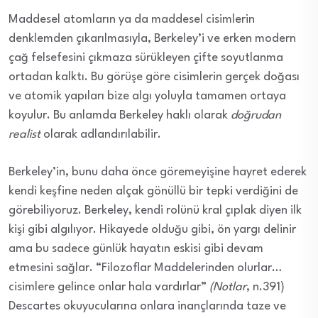
Maddesel atomların ya da maddesel cisimlerin
denklemden çıkarılmasıyla, Berkeley’i ve erken modern
çağ felsefesini çıkmaza sürükleyen çifte soyutlanma
ortadan kalktı. Bu görüşe göre cisimlerin gerçek doğası
ve atomik yapıları bize algı yoluyla tamamen ortaya
koyulur. Bu anlamda Berkeley haklı olarak
doğrudan
realist
olarak adlandırılabilir.
Berkeley’in, bunu daha önce göremeyişine hayret ederek
kendi keşfine neden alçak gönüllü bir tepki verdiğini de
görebiliyoruz. Berkeley, kendi rolünü kral çıplak diyen ilk
kişi gibi algılıyor. Hikayede olduğu gibi, ön yargı delinir
ama bu sadece günlük hayatın eskisi gibi devam
etmesini sağlar. “Filozoflar Maddelerinden olurlar…
cisimlere gelince onlar hala vardırlar”
(Notlar
, n.391)
Descartes okuyucularına onlara inançlarında taze ve