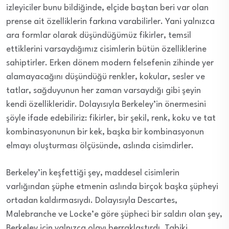
izleyiciler bunu bildiğinde, elçide baştan beri var olan
prense ait özelliklerin farkına varabilirler. Yani yalnızca
ara formlar olarak düşündüğümüz fikirler, temsil
ettiklerini varsaydığımız cisimlerin bütün özelliklerine
sahiptirler. Erken dönem modern felsefenin zihinde yer
alamayacağını düşündüğü renkler, kokular, sesler ve
tatlar, sağduyunun her zaman varsaydığı gibi şeyin
kendi özellikleridir. Dolayısıyla Berkeley’in önermesini
şöyle ifade edebiliriz: fikirler, bir şekil, renk, koku ve tat
kombinasyonunun bir kek, başka bir kombinasyonun
elmayı oluşturması ölçüsünde, aslında cisimdirler.
Berkeley’in keşfettiği şey, maddesel cisimlerin
varlığından şüphe etmenin aslında birçok başka şüpheyi
ortadan kaldırmasıydı. Dolayısıyla Descartes,
Malebranche ve Locke’e göre şüpheci bir saldırı olan şey,
Berkeley için yalnızca olayı berraklaştırdı. Tabiki