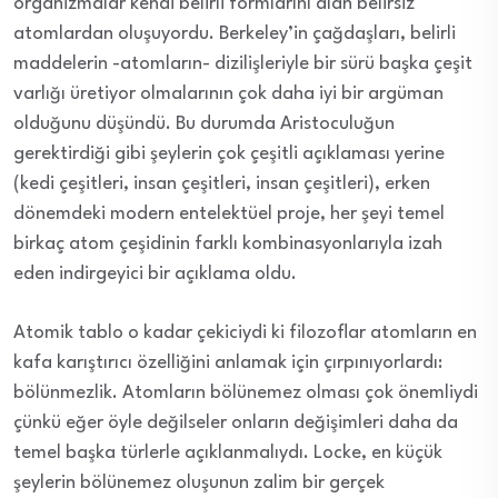
organizmalar kendi belirli formlarını alan belirsiz
atomlardan oluşuyordu. Berkeley’in çağdaşları, belirli
maddelerin -atomların- dizilişleriyle bir sürü başka çeşit
varlığı üretiyor olmalarının çok daha iyi bir argüman
olduğunu düşündü. Bu durumda Aristoculuğun
gerektirdiği gibi şeylerin çok çeşitli açıklaması yerine
(kedi çeşitleri, insan çeşitleri, insan çeşitleri), erken
dönemdeki modern entelektüel proje, her şeyi temel
birkaç atom çeşidinin farklı kombinasyonlarıyla izah
eden indirgeyici bir açıklama oldu.
Atomik tablo o kadar çekiciydi ki filozoflar atomların en
kafa karıştırıcı özelliğini anlamak için çırpınıyorlardı:
bölünmezlik. Atomların bölünemez olması çok önemliydi
çünkü eğer öyle değilseler onların değişimleri daha da
temel başka türlerle açıklanmalıydı. Locke, en küçük
şeylerin bölünemez oluşunun zalim bir gerçek