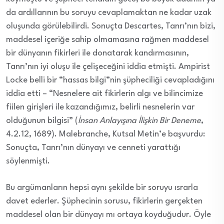
da ardıllarının bu soruyu cevaplamaktan ne kadar uzak
oluşunda görülebilirdi. Sonuçta Descartes, Tanrı’nın bizi,
maddesel içeriğe sahip olmamasına rağmen maddesel
bir dünyanın fikirleri ile donatarak kandırmasının,
Tanrı’nın iyi oluşu ile çelişeceğini iddia etmişti. Ampirist
Locke belli bir “hassas bilgi”nin şüpheciliği cevapladığını
iddia etti – “Nesnelere ait fikirlerin algı ve bilincimize
fiilen girişleri ile kazandığımız, belirli nesnelerin var
olduğunun bilgisi” (
İnsan Anlayışına İlişkin Bir Deneme
,
4.2.12, 1689). Malebranche, Kutsal Metin’e başvurdu:
Sonuçta, Tanrı’nın dünyayı ve cenneti yarattığı
söylenmişti.
Bu argümanların hepsi aynı şekilde bir soruyu ısrarla
davet ederler. Şüphecinin sorusu, fikirlerin gerçekten
maddesel olan bir dünyayı mı ortaya koyduğudur. Öyle