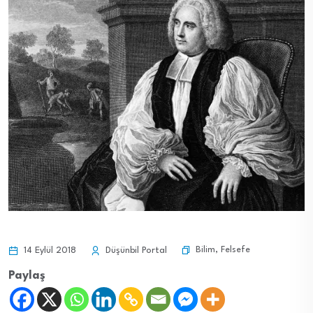
Bilim
,
Felsefe
14 Eylül 2018
Düşünbil Portal
Paylaş