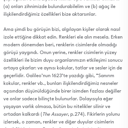
(a) onları zihnimizde bulundurabilelim ve (b) ağaç ile
ilişkilendirdiğimiz özellikleri bize aktarsınlar.
Ama şimdi bu görüşün bizi, algılayan kişiler olarak nasıl
izole ettiğine dikkat edin. Renkleri ele alın mesela. Erken
modern dönemden beri, renklerin cisimlerde olmadığı
görüşü yaygındı. Onun yerine, renkler cisimlerin yüzey
özellikleri ile bizim duyu organlarımızın etkileşimi sonucu
ortaya çıkarlar: ve aynısı kokular, tatlar ve sesler için de
geçerlidir. Galileo’nun 1623’te yazdığı gibi, “Sanırım
kokular, renkler vb., bunları ilişkilendirdiğimiz nesneler
açısından düşünüldüğünde birer isimden fazlası değiller
ve onlar sadece bilinçte bulunurlar. Dolayısıyla eğer
yaşayan varlık olmasa, bütün bu nitelikler silinir ve
ortadan kalkardı (
The Assayer
, p.274). Fikirlerin yolunu
izlersek, o zaman, renkler ve diğer duyular cisimlerin