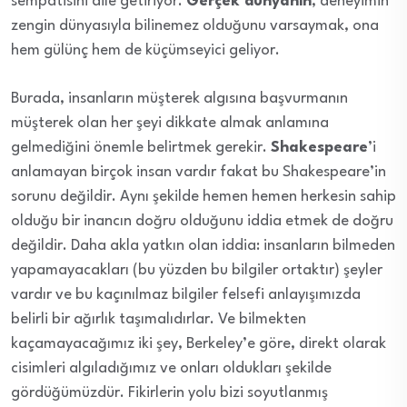
sempatisini dile getiriyor.
Gerçek dünyanın
, deneyimin
zengin dünyasıyla bilinemez olduğunu varsaymak, ona
hem gülünç hem de küçümseyici geliyor.
Burada, insanların müşterek algısına başvurmanın
müşterek olan her şeyi dikkate almak anlamına
gelmediğini önemle belirtmek gerekir.
Shakespeare
’i
anlamayan birçok insan vardır fakat bu Shakespeare’in
sorunu değildir. Aynı şekilde hemen hemen herkesin sahip
olduğu bir inancın doğru olduğunu iddia etmek de doğru
değildir. Daha akla yatkın olan iddia: insanların bilmeden
yapamayacakları (bu yüzden bu bilgiler ortaktır) şeyler
vardır ve bu kaçınılmaz bilgiler felsefi anlayışımızda
belirli bir ağırlık taşımalıdırlar. Ve bilmekten
kaçamayacağımız iki şey, Berkeley’e göre, direkt olarak
cisimleri algıladığımız ve onları oldukları şekilde
gördüğümüzdür. Fikirlerin yolu bizi soyutlanmış