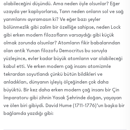
olabileceğini düşündü. Ama neden öyle olsunlar? Eğer
uzayda yer kaplıyorlarsa, Tanrı neden onların sol ve sağ
yarımlarını ayıramasın ki? Ve eğer bazı şeyler
bölünmezlik gibi zalim bir özelliğe sahipse, neden Lock
gibi erken modern filozofların varsaydığı gibi küçük
olmak zorunda olsunlar? Atomların fikir babalarından
olan antik Yunan filozofu Democritus bu soruyla
yüzleşince, evler kadar büyük atomların var olabileceği
kabul etti. Ve erken modern çağ insanı atomizmle
tekrardan soyutlandı çünkü bütün bildikleri ve
anladıkları, dünyanın işleyiş ölçeğinden çok daha
büyüktü. Bir kez daha erken modern çağ insanı bir Çin
İmparatoru gibi zihnin Yasak Şehrinde doğan, yaşayan
ve ölen biri gibiydi. David Hume (1711-1776)’un başka bir
bağlamda yazdığı gibi: