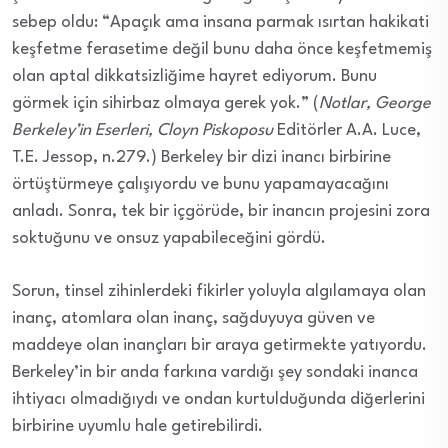
sebep oldu: “Apaçık ama insana parmak ısırtan hakikati
keşfetme ferasetime değil bunu daha önce keşfetmemiş
olan aptal dikkatsizliğime hayret ediyorum. Bunu
görmek için sihirbaz olmaya gerek yok.” (
Notlar, George
Berkeley’in Eserleri, Cloyn Piskoposu
Editörler A.A. Luce,
T.E. Jessop, n.279.) Berkeley bir dizi inancı birbirine
örtüştürmeye çalışıyordu ve bunu yapamayacağını
anladı. Sonra, tek bir içgörüde, bir inancın projesini zora
soktuğunu ve onsuz yapabileceğini gördü.
Sorun, tinsel zihinlerdeki fikirler yoluyla algılamaya olan
inanç, atomlara olan inanç, sağduyuya güven ve
maddeye olan inançları bir araya getirmekte yatıyordu.
Berkeley’in bir anda farkına vardığı şey sondaki inanca
ihtiyacı olmadığıydı ve ondan kurtulduğunda diğerlerini
birbirine uyumlu hale getirebilirdi.