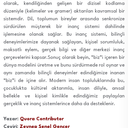
olarak, kendiliğinden gelişen bir dizisel kodlama
düzeniyle (kelimeler ve gramer) aktarılan kavramsal bir
sistemdir. Dil, toplumun bireyler arasında senkronize
sürdürülen müşterek bir inanç sistemi dahilinde
işlemesine olanak sağlar. Bu inanç sistemi, bilinçli
deneyimlerimize dayanak sağlayan, kişisel sorumluluk,
maksatlı eylem, gerçek bilgi ve diğer merkezi inanç
çerçevelerini kapsar.Sonuç olarak beyin, “biz”i içeren bir
dünya modelini üretme ve bunu sürdürmede rol oynar ve
aynı zamanda bilinçli deneyimler edindiğimize inanan
“biz”i de içine alır. Modern insan topluluklarında bu,
çocuklukta kültürel aktarımla, insan diliyle, anısal
bellekle ve kişisel kimlikle edindiğimiz paylaşılan
gerçeklik ve inanç sistemlerince daha da desteklenir.
Yazar:
Quora Contributor
Çeviri:
Zeynep Şenel Gencer