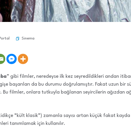
Sinema
Portal
aba
” gibi filmler, neredeyse ilk kez seyredildikleri andan iti
le gişe başarıları da bu durumu doğrulamıştır. Fakat uzun bir s
. Bu filmler, onlara tutkuyla bağlanan seyircilerin ağızdan a
.
eskidikçe “kült klasik”) zamanla sayısı artan küçük fakat kay
mleri tanımlamak için kullanılır.