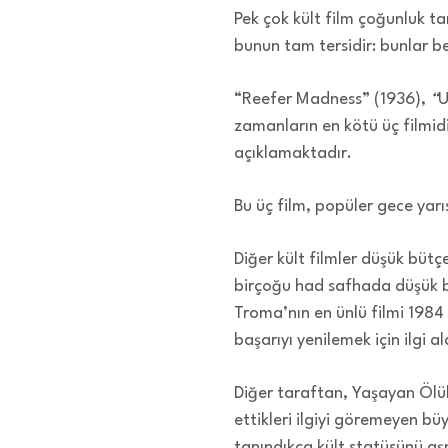
Pek çok kült film çoğunluk ta
bunun tam tersidir: bunlar be
“Reefer Madness” (1936),
“
U
zamanların en kötü üç filmidi
açıklamaktadır.
Bu üç film, popüler gece yarıs
Diğer kült filmler düşük büt
birçoğu had safhada düşük büt
Troma’nın en ünlü filmi 1984
başarıyı yenilemek için ilgi 
Diğer taraftan, Yaşayan Ölüle
ettikleri ilgiyi göremeyen bü
tanındıkça kült statüsünü aşm