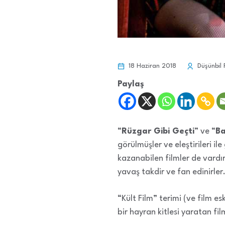
18 Haziran 2018
Düşünbil 
Paylaş
“
Rüzgar Gibi Geçti
” ve “
B
görülmüşler ve eleştirileri i
kazanabilen filmler de vardır
yavaş takdir ve fan edinirler
“Kült Film” terimi (ve film 
bir hayran kitlesi yaratan fil