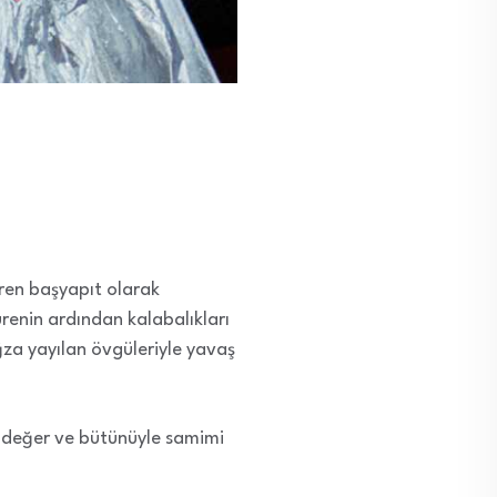
baren başyapıt olarak
ürenin ardından kalabalıkları
ğza yayılan övgüleriyle yavaş
da değer ve bütünüyle samimi