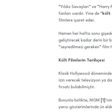
“Yıldız Savaşları” ve “Harry P
fanları vardır. Yine de “
kült 
filmlere işaret eder.
Hemen her hafta sonu gişede 
geliştirecek kadar derin bir 
“seyredilmesi gereken” film h
Kült Filmlerin Tarihçesi
Klasik Hollywood döneminde, s
izin verecek televizyon ya da
fırsatı bulabilmiştir.
Bununla birlikte, MGM
[1]
’ni
yarısı gösterimlerinde ün elde