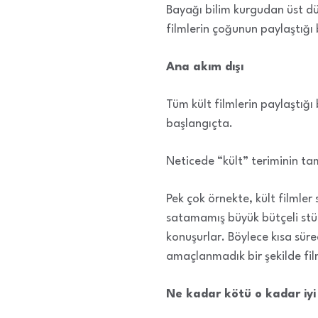
Bayağı bilim kurgudan üst dü
filmlerin çoğunun paylaştığı b
Ana akım dışı
Tüm kült filmlerin paylaştığı
başlangıçta.
Neticede “kült” teriminin tam 
Pek çok örnekte, kült filmler 
satamamış büyük bütçeli stüdy
konuşurlar. Böylece kısa sür
amaçlanmadık bir şekilde fil
Ne kadar kötü o kadar iyi