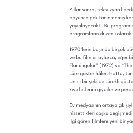
Yıllar sonra, televizyon lid
boyunca pek tanınmamış korku
yayınlayacaktı. Bu programla
programların düzenli olarak 
1970’lerin başında birçok büy
ve bu filmler aylarca, eğer b
Flamingolar” (1972) ve “The
süre gösterildiler. Hatta, tü
sınırlı bir şekilde sürekli gös
kıyafetlerini giydiler ve perde
Ev medyasının ortaya çıkışıyla 
hissettikleri coşku değişmed
ilgi gören filmlere yeni bir y