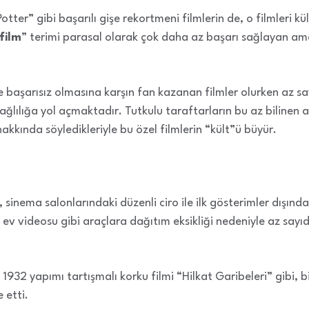
otter” gibi başarılı gişe rekortmeni filmlerin de, o filmleri k
film
” terimi parasal olarak çok daha az başarı sağlayan ama
başarısız olmasına karşın fan kazanan filmler olurken az sayı
bağlılığa yol açmaktadır. Tutkulu taraftarların bu az bilinen a
akkında söyledikleriyle bu özel filmlerin “kült”ü büyür.
inema salonlarındaki düzenli ciro ile ilk gösterimler dışında s
 ev videosu gibi araçlara dağıtım eksikliği nedeniyle az sayı
n 1932 yapımı tartışmalı korku filmi “Hilkat Garibeleri” gibi, 
 etti.