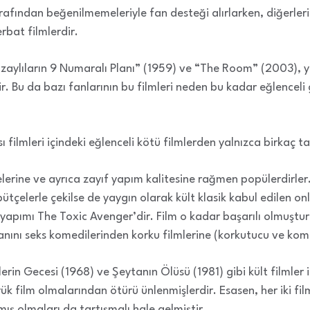
rafından beğenilmemeleriyle fan desteği alırlarken, diğerleri 
rbat filmlerdir.
zaylıların 9 Numaralı Planı” (1959) ve “The Room” (2003), 
r. Bu da bazı fanlarının bu filmleri neden bu kadar eğlenceli g
ı filmleri içindeki eğlenceli kötü filmlerden yalnızca birkaç ta
çelerine ve ayrıca zayıf yapım kalitesine rağmen popülerdirl
çelerle çekilse de yaygın olarak kült klasik kabul edilen onl
 yapımı The Toxic Avenger’dir. Film o kadar başarılı olmuştur
alanını seks komedilerinden korku filmlerine (korkutucu ve komi
rin Gecesi (1968) ve Şeytanın Ölüsü (1981) gibi kült filmler i
yük film olmalarından ötürü ünlenmişlerdir. Esasen, her iki fil
ış olmaları da tartışmalı hale gelmiştir.