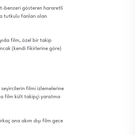
ült-benzeri gösteren hararetli
 tutkulu fanları olan
da film, özel bir takip
ncak (kendi fikirlerine göre)
eyircilerin filmi izlemelerine
da film kült takipçi yaratma
birkaç ana akım dışı film gece