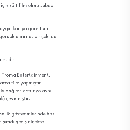
için kült film olma sebebi
yaygın kanıya göre tüm
ördüklerini net bir şekilde
nesidir.
er. Troma Entertainment,
arca film yapmıştır.
 ki bağımsız stüdyo aynı
k) çevirmiştir.
se ilk gösterimlerinde hak
m şimdi geniş ölçekte