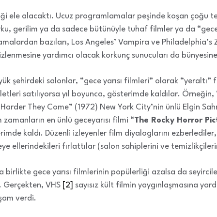
erliği ele alacaktı. Ucuz programlamalar peşinde koşan çoğu t
, gerilim ya da sadece bütünüyle tuhaf filmler ya da “gece y
malardan bazıları, Los Angeles’ Vampira ve Philadelphia’s Za
izlenmesine yardımcı olacak korkunç sunucuları da bünyesine
ük şehirdeki salonlar, “gece yarısı filmleri” olarak “yeraltı”
iletleri satılıyorsa yıl boyunca, gösterimde kaldılar. Örneği
 Harder They Come” (1972) New York City’nin ünlü Elgin Sahn
m zamanların en ünlü geceyarısı filmi “
The Rocky Horror Pi
terimde kaldı. Düzenli izleyenler film diyaloglarını ezberlediler
ye ellerindekileri fırlattılar (salon sahiplerini ve temizlikçiler
birlikte gece yarısı filmlerinin popülerliği azalsa da seyirciler
i. Gerçekten, VHS
[2]
sayısız kült filmin yaygınlaşmasına yar
aşam verdi.