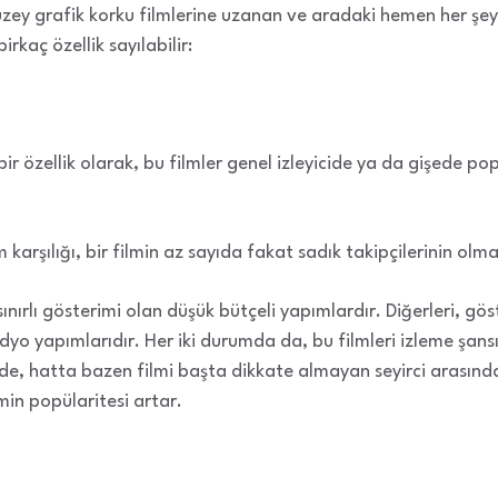
zey grafik korku filmlerine uzanan ve aradaki hemen her şey
irkaç özellik sayılabilir:
 bir özellik olarak, bu filmler genel izleyicide ya da gişede 
karşılığı, bir filmin az sayıda fakat sadık takipçilerinin olma
sınırlı gösterimi olan düşük bütçeli yapımlardır. Diğerleri, gös
o yapımlarıdır. Her iki durumda da, bu filmleri izleme şansı 
ede, hatta bazen filmi başta dikkate almayan seyirci arasınd
min popülaritesi artar.