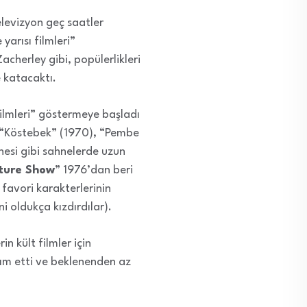
elevizyon geç saatler
arısı filmleri”
cherley gibi, popülerlikleri
 katacaktı.
 filmleri” göstermeye başladı
n, “Köstebek” (1970), “Pembe
esi gibi sahnelerde uzun
cture Show
” 1976’dan beri
, favori karakterlerinin
ini oldukça kızdırdılar).
in kült filmler için
dım etti ve beklenenden az