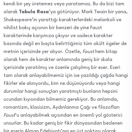
kendi bir şey üretemez veya yaratamaz. Bu da bizi tam
olarak
Tabula Rasa
’ya götürüyor. Mark Twain bir yana,
Shakespeare’in yarattığı karakterlerdeki melankoli ve
nihilist bakış açısının bir benzeri de yine Faust
karakterinde karşımıza çıkıyor ve sadece karakter
bazında değil en başta belirttiğimiz tüm okült ögeler de
metnin içerisinde yer alıyor. Özetle,
Faust
hem kitap
olarak hem de karakter anlamında geniş bir skala
içerisinde yaratılmış ve özenle çalışılmış bir eser. Eseri
tam olarak anlayabilmemiz için ise yazıldığı çağda hangi
fikirler ele alınıyordu, kim ne düşünüyordu veya hangi
durumlar hangi sonuçları yaratmıştı bunların hepsini
ucundan kıyısından bilmemiz gerekiyor. Bu anlamda,
romantizm, klasisizm, Aydınlanma Çağı ve filozofları
Faust
’u anlayabilmek açısından en önemli yol gösterici
unsurlar. Bu kadar geniş bir fikir dünyasından beslenen
bir eserin Alman Edebiyatı’nın en üst noktası olarak