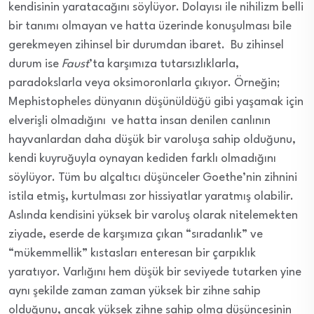
kendisinin yaratacağını söylüyor. Dolayısı ile nihilizm belli
bir tanımı olmayan ve hatta üzerinde konuşulması bile
gerekmeyen zihinsel bir durumdan ibaret. Bu zihinsel
durum ise
Faust
’ta karşımıza tutarsızlıklarla,
paradokslarla veya oksimoronlarla çıkıyor. Örneğin;
Mephistopheles dünyanın düşünüldüğü gibi yaşamak için
elverişli olmadığını ve hatta insan denilen canlının
hayvanlardan daha düşük bir varoluşa sahip olduğunu,
kendi kuyruğuyla oynayan kediden farklı olmadığını
söylüyor. Tüm bu alçaltıcı düşünceler Goethe’nin zihnini
istila etmiş, kurtulması zor hissiyatlar yaratmış olabilir.
Aslında kendisini yüksek bir varoluş olarak nitelemekten
ziyade, eserde de karşımıza çıkan “sıradanlık” ve
“mükemmellik” kıstasları enteresan bir çarpıklık
yaratıyor. Varlığını hem düşük bir seviyede tutarken yine
aynı şekilde zaman zaman yüksek bir zihne sahip
olduğunu, ancak yüksek zihne sahip olma düşüncesinin