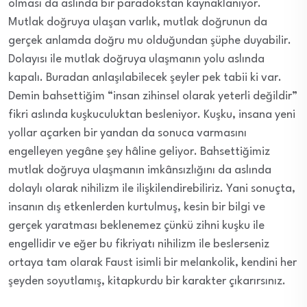
olması da aslında bir paradokstan kaynaklanıyor.
Mutlak doğruya ulaşan varlık, mutlak doğrunun da
gerçek anlamda doğru mu olduğundan şüphe duyabilir.
Dolayısı ile mutlak doğruya ulaşmanın yolu aslında
kapalı. Buradan anlaşılabilecek şeyler pek tabii ki var.
Demin bahsettiğim “insan zihinsel olarak yeterli değildir”
fikri aslında kuşkuculuktan besleniyor. Kuşku, insana yeni
yollar açarken bir yandan da sonuca varmasını
engelleyen yegâne şey hâline geliyor. Bahsettiğimiz
mutlak doğruya ulaşmanın imkânsızlığını da aslında
dolaylı olarak nihilizm ile ilişkilendirebiliriz. Yani sonuçta,
insanın dış etkenlerden kurtulmuş, kesin bir bilgi ve
gerçek yaratması beklenemez çünkü zihni kuşku ile
engellidir ve eğer bu fikriyatı nihilizm ile beslerseniz
ortaya tam olarak Faust isimli bir melankolik, kendini her
şeyden soyutlamış, kitapkurdu bir karakter çıkarırsınız.