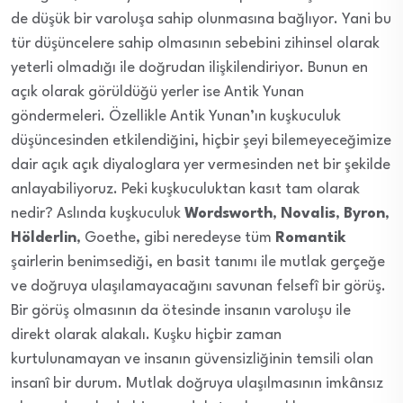
de düşük bir varoluşa sahip olunmasına bağlıyor. Yani bu
tür düşüncelere sahip olmasının sebebini zihinsel olarak
yeterli olmadığı ile doğrudan ilişkilendiriyor. Bunun en
açık olarak görüldüğü yerler ise Antik Yunan
göndermeleri. Özellikle Antik Yunan’ın kuşkuculuk
düşüncesinden etkilendiğini, hiçbir şeyi bilemeyeceğimize
dair açık açık diyaloglara yer vermesinden net bir şekilde
anlayabiliyoruz. Peki kuşkuculuktan kasıt tam olarak
nedir? Aslında kuşkuculuk
Wordsworth
,
Novalis
,
Byron
,
Hölderlin
, Goethe, gibi neredeyse tüm
Romantik
şairlerin benimsediği, en basit tanımı ile mutlak gerçeğe
ve doğruya ulaşılamayacağını savunan felsefî bir görüş.
Bir görüş olmasının da ötesinde insanın varoluşu ile
direkt olarak alakalı. Kuşku hiçbir zaman
kurtulunamayan ve insanın güvensizliğinin temsili olan
insanî bir durum. Mutlak doğruya ulaşılmasının imkânsız