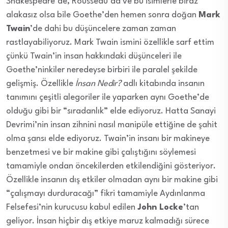
Shakespeare’de, Rousseau’da ve bu isimlerle biraz
alakasız olsa bile Goethe’den hemen sonra doğan
Mark
Twain
’de dahi bu düşüncelere zaman zaman
rastlayabiliyoruz. Mark Twain ismini özellikle sarf ettim
çünkü Twain’in insan hakkındaki düşünceleri ile
Goethe’ninkiler neredeyse birbiri ile paralel şekilde
gelişmiş. Özellikle
İnsan Nedir?
adlı kitabında insanın
tanımını çeşitli alegoriler ile yaparken aynı Goethe’de
olduğu gibi bir “sıradanlık” elde ediyoruz. Hatta Sanayi
Devrimi’nin insan zihnini nasıl manipüle ettiğine de şahit
olma şansı elde ediyoruz. Twain’in insanı bir makineye
benzetmesi ve bir makine gibi çalıştığını söylemesi
tamamiyle ondan öncekilerden etkilendiğini gösteriyor.
Özellikle insanın dış etkiler olmadan aynı bir makine gibi
“çalışmayı durduracağı” fikri tamamiyle Aydınlanma
Felsefesi’nin kurucusu kabul edilen
John Locke
’tan
geliyor. İnsan hiçbir dış etkiye maruz kalmadığı sürece