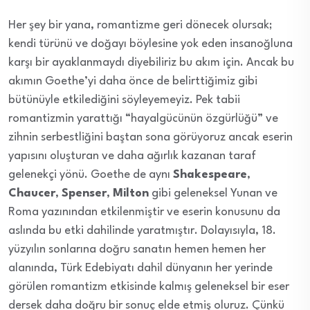
Her şey bir yana, romantizme geri dönecek olursak;
kendi türünü ve doğayı böylesine yok eden insanoğluna
karşı bir ayaklanmaydı diyebiliriz bu akım için. Ancak bu
akımın Goethe’yi daha önce de belirttiğimiz gibi
bütünüyle etkilediğini söyleyemeyiz. Pek tabii
romantizmin yarattığı “hayalgücünün özgürlüğü” ve
zihnin serbestliğini baştan sona görüyoruz ancak eserin
yapısını oluşturan ve daha ağırlık kazanan taraf
gelenekçi yönü. Goethe de aynı
Shakespeare
,
Chaucer
,
Spenser
,
Milton
gibi geleneksel Yunan ve
Roma yazınından etkilenmiştir ve eserin konusunu da
aslında bu etki dahilinde yaratmıştır. Dolayısıyla, 18.
yüzyılın sonlarına doğru sanatın hemen hemen her
alanında, Türk Edebiyatı dahil dünyanın her yerinde
görülen romantizm etkisinde kalmış geleneksel bir eser
dersek daha doğru bir sonuç elde etmiş oluruz. Çünkü