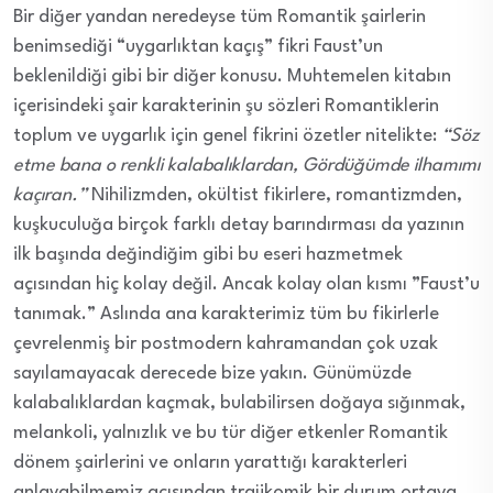
Bir diğer yandan neredeyse tüm Romantik şairlerin
benimsediği “uygarlıktan kaçış” fikri Faust’un
beklenildiği gibi bir diğer konusu. Muhtemelen kitabın
içerisindeki şair karakterinin şu sözleri Romantiklerin
toplum ve uygarlık için genel fikrini özetler nitelikte:
“Söz
etme bana o renkli kalabalıklardan, Gördüğümde ilhamımı
kaçıran.”
Nihilizmden, okültist fikirlere, romantizmden,
kuşkuculuğa birçok farklı detay barındırması da yazının
ilk başında değindiğim gibi bu eseri hazmetmek
açısından hiç kolay değil. Ancak kolay olan kısmı ”Faust’u
tanımak.” Aslında ana karakterimiz tüm bu fikirlerle
çevrelenmiş bir postmodern kahramandan çok uzak
sayılamayacak derecede bize yakın. Günümüzde
kalabalıklardan kaçmak, bulabilirsen doğaya sığınmak,
melankoli, yalnızlık ve bu tür diğer etkenler Romantik
dönem şairlerini ve onların yarattığı karakterleri
anlayabilmemiz açısından trajikomik bir durum ortaya