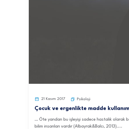
21 Kasım 2017
Psikoloji
Çocuk ve ergenlikte madde kullanım 
… Öte yandan bu işleyişi sadece hastalık olarak b
bilim insanları vardır (Albayrak&Balcı, 2013)....