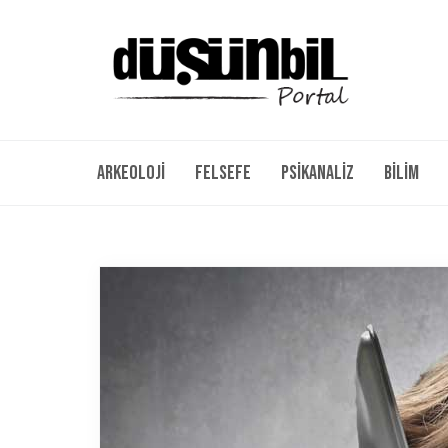
Arkeoloji
Felsefe
Psikanaliz
Bilim