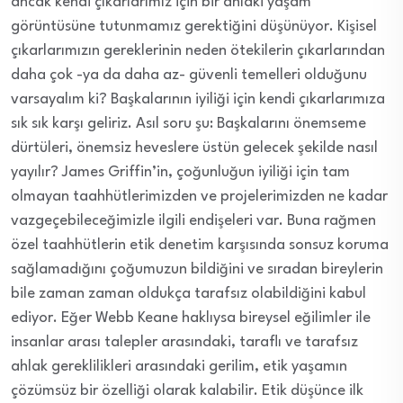
ancak kendi çıkarlarımız için bir ahlaki yaşam
görüntüsüne tutunmamız gerektiğini düşünüyor. Kişisel
çıkarlarımızın gereklerinin neden ötekilerin çıkarlarından
daha çok -ya da daha az- güvenli temelleri olduğunu
varsayalım ki? Başkalarının iyiliği için kendi çıkarlarımıza
sık sık karşı geliriz. Asıl soru şu: Başkalarını önemseme
dürtüleri, önemsiz heveslere üstün gelecek şekilde nasıl
yayılır? James Griffin’in, çoğunluğun iyiliği için tam
olmayan taahhütlerimizden ve projelerimizden ne kadar
vazgeçebileceğimizle ilgili endişeleri var. Buna rağmen
özel taahhütlerin etik denetim karşısında sonsuz koruma
sağlamadığını çoğumuzun bildiğini ve sıradan bireylerin
bile zaman zaman oldukça tarafsız olabildiğini kabul
ediyor. Eğer Webb Keane haklıysa bireysel eğilimler ile
insanlar arası talepler arasındaki, taraflı ve tarafsız
ahlak gereklilikleri arasındaki gerilim, etik yaşamın
çözümsüz bir özelliği olarak kalabilir. Etik düşünce ilk