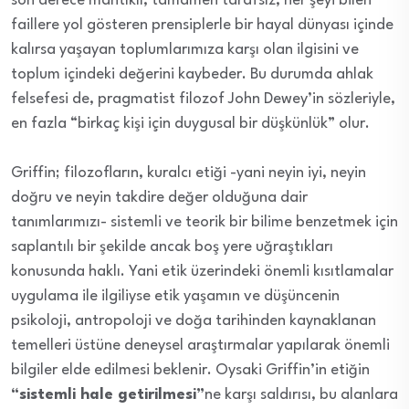
son derece mantıklı, tamamen tarafsız, her şeyi bilen
faillere yol gösteren prensiplerle bir hayal dünyası içinde
kalırsa yaşayan toplumlarımıza karşı olan ilgisini ve
toplum içindeki değerini kaybeder. Bu durumda ahlak
felsefesi de, pragmatist filozof John Dewey’in sözleriyle,
en fazla “birkaç kişi için duygusal bir düşkünlük” olur.
Griffin; filozofların, kuralcı etiği -yani neyin iyi, neyin
doğru ve neyin takdire değer olduğuna dair
tanımlarımızı- sistemli ve teorik bir bilime benzetmek için
saplantılı bir şekilde ancak boş yere uğraştıkları
konusunda haklı. Yani etik üzerindeki önemli kısıtlamalar
uygulama ile ilgiliyse etik yaşamın ve düşüncenin
psikoloji, antropoloji ve doğa tarihinden kaynaklanan
temelleri üstüne deneysel araştırmalar yapılarak önemli
bilgiler elde edilmesi beklenir. Oysaki Griffin’in etiğin
“sistemli hale getirilmesi”
ne karşı saldırısı, bu alanlara