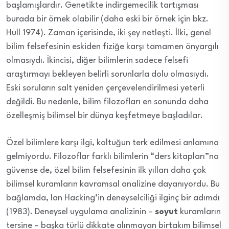
başlamışlardır. Genetikte indirgemecilik tartışması
burada bir örnek olabilir (daha eski bir örnek için bkz.
Hull 1974). Zaman içerisinde, iki şey netleşti. İlki, genel
bilim felsefesinin eskiden fiziğe karşı tamamen önyargılı
olmasıydı. İkincisi, diğer bilimlerin sadece felsefi
araştırmayı bekleyen belirli sorunlarla dolu olmasıydı.
Eski soruların salt yeniden çerçevelendirilmesi yeterli
değildi. Bu nedenle, bilim filozofları en sonunda daha
özelleşmiş bilimsel bir dünya keşfetmeye başladılar.
Özel bilimlere karşı ilgi, koltuğun terk edilmesi anlamına
gelmiyordu. Filozoflar farklı bilimlerin “ders kitapları”na
güvense de, özel bilim felsefesinin ilk yılları daha çok
bilimsel kuramların kavramsal analizine dayanıyordu. Bu
bağlamda, Ian Hacking’in deneyselciliği ilginç bir adımdı
(1983). Deneysel uygulama analizinin –
soyut
kuramların
tersine – başka türlü dikkate alınmayan birtakım bilimsel