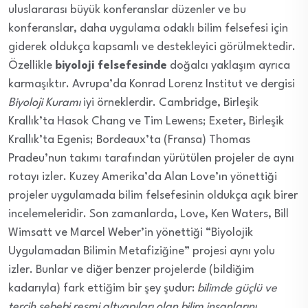
uluslararası büyük konferanslar düzenler ve bu
konferanslar, daha uygulama odaklı bilim felsefesi için
giderek oldukça kapsamlı ve destekleyici görülmektedir.
Özellikle
biyoloji felsefesinde
doğalcı yaklaşım ayrıca
karmaşıktır. Avrupa’da Konrad Lorenz Institut ve dergisi
Biyoloji Kuramı
iyi örneklerdir. Cambridge, Birleşik
Krallık’ta Hasok Chang ve Tim Lewens; Exeter, Birleşik
Krallık’ta Egenis; Bordeaux’ta (Fransa) Thomas
Pradeu’nun takımı tarafından yürütülen projeler de aynı
rotayı izler. Kuzey Amerika’da Alan Love’ın yönettiği
projeler uygulamada bilim felsefesinin oldukça açık birer
incelemeleridir. Son zamanlarda, Love, Ken Waters, Bill
Wimsatt ve Marcel Weber’in yönettiği “Biyolojik
Uygulamadan Bilimin Metafiziğine” projesi aynı yolu
izler. Bunlar ve diğer benzer projelerde (bildiğim
kadarıyla) fark ettiğim bir şey şudur:
bilimde güçlü ve
tercih sebebi resmi altyapıları olan bilim insanlarını