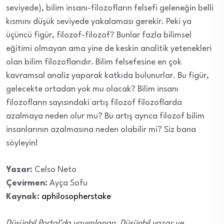
seviyede), bilim insanı-filozofların felsefi geleneğin belli
kısmını düşük seviyede yakalaması gerekir. Peki ya
üçüncü figür, filozof-filozof? Bunlar fazla bilimsel
eğitimi olmayan ama yine de keskin analitik yetenekleri
olan bilim filozoflarıdır. Bilim felsefesine en çok
kavramsal analiz yaparak katkıda bulunurlar. Bu figür,
gelecekte ortadan yok mu olacak? Bilim insanı
filozofların sayısındaki artış filozof filozoflarda
azalmaya neden olur mu? Bu artış ayrıca filozof bilim
insanlarının azalmasına neden olabilir mi? Siz bana
söyleyin!
Yazar:
Celso Neto
Çevirmen:
Ayça Sofu
Kaynak:
aphilosopherstake
Düşünbil Portal’da yayımlanan, Düşünbil yazar ve