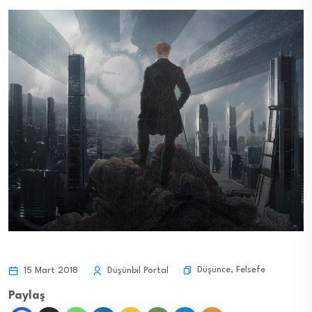
Düşünce
,
Felsefe
15 Mart 2018
Düşünbil Portal
Paylaş