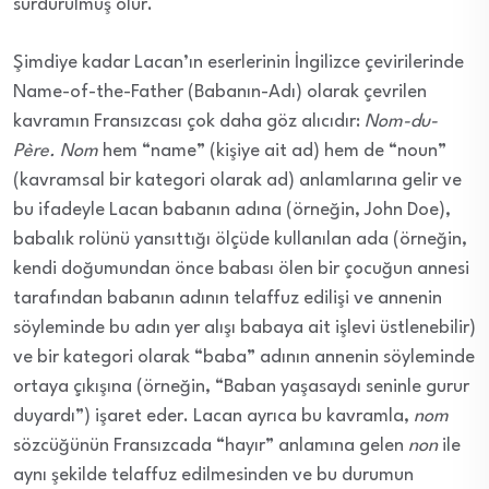
sürdürülmüş olur.
Şimdiye kadar Lacan’ın eserlerinin İngilizce çevirilerinde
Name-of-the-Father (Babanın-Adı) olarak çevrilen
kavramın Fransızcası çok daha göz alıcıdır:
Nom-du-
P
è
re. Nom
hem “name” (kişiye ait ad) hem de “noun”
(kavramsal bir kategori olarak ad) anlamlarına gelir ve
bu ifadeyle Lacan babanın adına (örneğin, John Doe),
babalık rolünü yansıttığı ölçüde kullanılan ada (örneğin,
kendi doğumundan önce babası ölen bir çocuğun annesi
tarafından babanın adının telaffuz edilişi ve annenin
söyleminde bu adın yer alışı babaya ait işlevi üstlenebilir)
ve bir kategori olarak “baba” adının annenin söyleminde
ortaya çıkışına (örneğin, “Baban yaşasaydı seninle gurur
duyardı”) işaret eder. Lacan ayrıca bu kavramla,
nom
sözcüğünün Fransızcada “hayır” anlamına gelen
non
ile
aynı şekilde telaffuz edilmesinden ve bu durumun