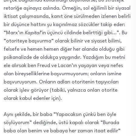
Birçok bağlamda kullanıldığı düşünülürse, bu stratejik
retoriğe aşinayız aslında. Örneğin, sol eğilimli bir siyasal
iktisat çalışmasında, kanıt öne sürülmeden izlenen belirli
bir düşünce hattını şu kaçınılmaz sözcükler takip eder:
“Marx’ın
Kapital
’in üçüncü cildinde belirttiği gibi…”. Bu
“otoriteye başvurma” olarak bilinir ve siyaset bilimi,
felsefe ve hemen hemen diğer her alanda olduğu gibi
psikanalizde de oldukça yaygındır. Yazdığım bu metni
ele alırsak ben Freud ve Lacan’ın yaşayan veya nefes
alan bireyselliklerine başvurmuyorum; onların ismine
başvuruyorum. Onların adları otoritenin taşıyıcıları
olarak işlev görüyor (tabiki, yalnızca onları otorite
olarak kabul edenler için).
Aynı şekilde, bir baba “Yapacaksın çünkü ben öyle
söylüyorum” dediğinde, üstü kapalı olarak “Burada
baba olan benim ve babaya her zaman itaat edilir”