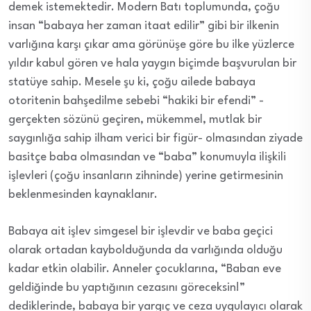
demek istemektedir. Modern Batı toplumunda, çoğu
insan “babaya her zaman itaat edilir” gibi bir ilkenin
varlığına karşı çıkar ama görünüşe göre bu ilke yüzlerce
yıldır kabul gören ve hala yaygın biçimde başvurulan bir
statüye sahip. Mesele şu ki, çoğu ailede babaya
otoritenin bahşedilme sebebi “hakiki bir efendi” -
gerçekten sözünü geçiren, mükemmel, mutlak bir
saygınlığa sahip ilham verici bir figür- olmasından ziyade
basitçe baba olmasından ve “baba” konumuyla ilişkili
işlevleri (çoğu insanların zihninde) yerine getirmesinin
beklenmesinden kaynaklanır.
Babaya ait işlev simgesel bir işlevdir ve baba geçici
olarak ortadan kaybolduğunda da varlığında olduğu
kadar etkin olabilir. Anneler çocuklarına, “Baban eve
geldiğinde bu yaptığının cezasını göreceksin!”
dediklerinde, babaya bir yargıç ve ceza uygulayıcı olarak