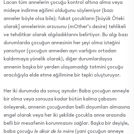
Lacan tüm annelerin çocuğu kontrol altına alma veya
mideye indirme eğilimi olduğunu söylemiyor (bazı
anneler böyle olsa bile); fakat çocukların [büyük Öteki
olarak] annelerinin arzusunu (mOther’s desire) tehlikeli
ve tehditkar olarak algıladıklarını belirtiyor. Bu algı bazı
durumlarda çocuğun annesinin her şeyi olma isteğini
yansıtıyor (çocuğun anneden ayrı varlığını ortadan
kaldırmaya yönelik olarak), diğer durumlardaysa
annenin başka bir yerden ulaşamadığı tatmini çocuğu
aracılığıyla elde etme eğilimine bir tepki oluşturuyor.
Her iki durumda da sonuç aynıdır: Baba çocuğun anneyle
bir olma veya sonsuza kadar bütün kalma çabasını
önleyerek, annenin çocuğundan belli doyumları almasına
engel olarak veya her iki şekilde çocukla anne arasında
belli bir mesafenin korunmasını sağlar. Başka bir deyişle,
baba çocuğu
le dèsir de la mè
re
(yani çocuğun anneye