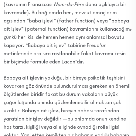
(kavramın Fransızcası
Nom-du-P
è
re
daha açıklayıcı bir
kavramdır). Bu bağlamda ben, mevcut amaçlarım
açısından “baba işlevi” (father function) veya “babaya
ait işlev” (paternal function) kavramlarını kullanacağım
,
çünkü her ikisi de hemen hemen aynı anlamsal boyutu
kapsıyor. “Babaya ait işlev” tabirine Freud’un
metinlerinde ara sıra rastlanabilir fakat kavramı kesin
bir biçimde formüle eden Lacan’dır.
Babaya ait işlevin yokluğu, bir bireye psikotik teşhisini
koyarken göz önünde bulundurulması gereken en önemli
ölçütlerden biridir fakat bu durum vakaların büyük
çoğunluğunda anında gözlemlenebilir olmaktan çok
uzaktır. Babaya ait işlev, bireyin babası tarafından
yaratılan bir işlev değildir —bu anlamda onun kendine
has tarzı, kişiliği veya aile içinde oynadığı rolle ilgisi
yoktur. Yani etten kemikten bir babanın varlığı babanın