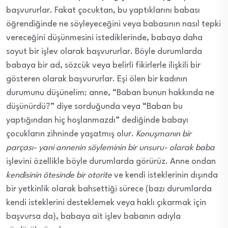
başvururlar. Fakat çocuktan, bu yaptıklarını babası
öğrendiğinde ne söyleyeceğini veya babasının nasıl tepki
vereceğini düşünmesini istediklerinde, babaya daha
soyut bir işlev olarak başvururlar. Böyle durumlarda
babaya bir ad, sözcük veya belirli fikirlerle ilişkili bir
gösteren olarak başvururlar. Eşi ölen bir kadının
durumunu düşünelim; anne, “Baban bunun hakkında ne
düşünürdü?” diye sorduğunda veya “Baban bu
yaptığından hiç hoşlanmazdı” dediğinde babayı
çocukların zihninde yaşatmış olur.
Konuşmanın bir
par
ç
ası- yani annenin s
ö
yleminin bir unsuru- olarak baba
işlevini özellikle böyle durumlarda görürüz. Anne ondan
kendisinin
ö
tesinde bir otorite
ve kendi isteklerinin dışında
bir yetkinlik olarak bahsettiği sürece (bazı durumlarda
kendi isteklerini desteklemek veya haklı çıkarmak için
başvursa da), babaya ait işlev babanın adıyla