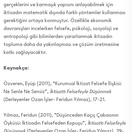
gerçeklerini ve karmaşık yapısını anlayabilmek için
iktisadın matematik dışında farklı yöntemler kullanması
gerektiğini ortaya konmuştur. Özellikle ekonomik
davranışları incelerken felsefe, psikoloji, sosyoloji ve
antropoloji gibi bilimlerden yararlanmak iktisadın
topluma daha da yakınlaşması ve çözüm üretmesine
katkı sağlayacaktır.
Kaynakça:
Özveren, Eyüp (2011), “Kurumsal İktisat Felsefe İlişkisi:
Ne Senle Ne Sensiz”,
İktisattı Felsefeyle Düşünmek
(Derleyenler Ozan İşler- Feridun Yılmaz)
,
17-21.
Yılmaz, Feridun (2011), “Düşünceden Kaçış Çabasının
Öyküsü: İktisadın Felsefeden Kopuşu”,
İktisattı Felsefeyle
Düşünmek
(Derleyenler Ozan İşler- Feridun Yılmaz)
,
39-