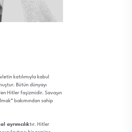
letin katılımıyla kabul
lmuştur. Bütün dünyayı
en Hitler faşizmidir. Savaşın
n olmak” bakımından sahip
sal ayrımcılık
tır. Hitler