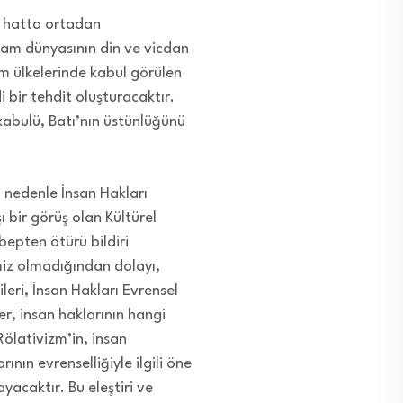
e hatta ortadan
slam dünyasının din ve vicdan
lam ülkelerinde kabul görülen
i bir tehdit oluşturacaktır.
 kabulü, Batı’nın üstünlüğünü
u nedenle İnsan Hakları
ı bir görüş olan Kültürel
bepten ötürü bildiri
miz olmadığından dolayı,
leri, İnsan Hakları Evrensel
er, insan haklarının hangi
Rölativizm’in, insan
ının evrenselliğiyle ilgili öne
acaktır. Bu eleştiri ve