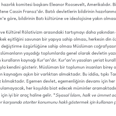
zırlık komitesi başkanı Eleanor Roosevelt, Amerikalıdır. Bild
ene Cassin Fransız’dır. Batılı devletlerin bildirinin hazırlanm
e göre, bildirinin Batı kültürüne ve ideolojisine yakın olmasıyl
i ve Kültürel Rölativizm arasındaki tartışmayı daha yakından 
rkek eşitliğini savunan bir yapıya sahip olması, herkesin din
ı değiştirme özgürlüğüne sahip olması Müslüman coğrafyasın
üslümanların yaşadığı toplumlarda genel olarak devletin yazı
n kuralların kaynağı Kur’an’dır. Kur’an’ın yasaları şeriat kura
ıyla kendini gösterir. Müslüman bir toplumun insanları birey
 kaynağını aşkın bir varlıktan almaktadır. Bu iddia, tıpkı T
z kılmaktadır. Egemen devlet, egemenliğinin devamı için her
sorgulamayacak, her koşulda biat edecek müminler aramaktadı
için iyi bir araç haline gelir. “
Siyasal İslam, halk ve ümmet a
ler karşısında otoriter konumunu haklı göstermek için kullanan ç