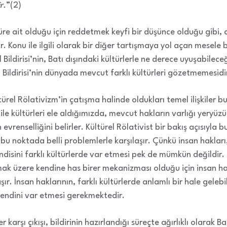
r.
”(2)
ültüre ait olduğu için reddetmek keyfi bir düşünce olduğu gibi
 Konu ile ilgili olarak bir diğer tartışmaya yol açan mesele b
Bildirisi’nin, Batı dışındaki kültürlerle ne derece uyuşabilece
 Bildirisi’nin dünyada mevcut farklı kültürleri gözetmemesidi
türel Rölativizm’in çatışma halinde oldukları temel ilişkiler 
i ile kültürleri ele aldığımızda, mevcut hakların varlığı yeryü
 evrenselliğini belirler. Kültürel Rölativist bir bakış açısıyla
 bu noktada belli problemlerle karşılaşır. Çünkü insan hakları,
isini farklı kültürlerde var etmesi pek de mümkün değildir. 
ak üzere kendine has birer mekanizması olduğu için insan ha
şır. İnsan haklarının, farklı kültürlerde anlamlı bir hale geleb
kendini var etmesi gerekmektedir.
r karşı çıkışı, bildirinin hazırlandığı süreçte ağırlıklı olarak Ba