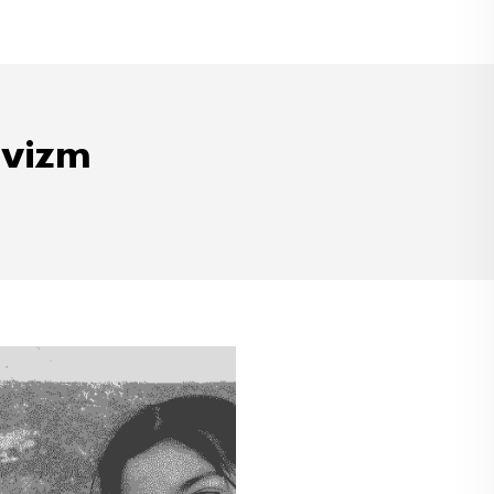
ivizm