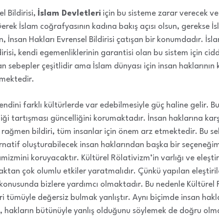
 Bildirisi,
İslam Devletleri
için bu sisteme zarar verecek v
 Gerek İslam coğrafyasının kadına bakış açısı olsun, gerekse İ
n, İnsan Hakları Evrensel Bildirisi çatışan bir konumdadır. İs
dirisi, kendi egemenliklerinin garantisi olan bu sistem için cidd
n sebepler çeşitlidir ama İslam dünyası için insan haklarının
lmektedir.
endini farklı kültürlerde var edebilmesiyle güç haline gelir. B
lliği tartışması güncelliğini korumaktadır. İnsan haklarına karş
rağmen bildiri, tüm insanlar için önem arz etmektedir. Bu se
rnatif oluşturabilecek insan haklarından başka bir seçeneği
izmini koruyacaktır. Kültürel Rölativizm’in varlığı ve eleştiri
maktan çok olumlu etkiler yaratmalıdır. Çünkü yapılan eleştiril
 konusunda bizlere yardımcı olmaktadır. Bu nedenle Kültürel 
eri tümüyle değersiz bulmak yanlıştır. Aynı biçimde insan haklar
 hakların bütünüyle yanlış olduğunu söylemek de doğru olmay