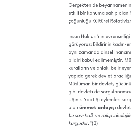
Gerçekten de beyannamenin ha
etkili bir konuma sahip olan R
çoğunluğu Kültürel Rölativizm’
İnsan Hakları’nın evrenselliğ
görüyoruz: Bildirinin kadın-e
aynı zamanda dinsel inancın
bildiri kabul edilmemiştir. M
kuralların ve ahlakı belirleye
yapıda gerek devlet aracılığ
Müslüman bir devlet, gücünün
gibi devleti de sorgulanama
sığınır. Yaptığı eylemleri 
olan
ümmet anlayışı
devlet 
bu savı halk ve rakip ideoloji
kurgudur.
”(3)