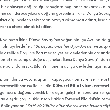
rkının diğer ırklardan üstünlüğünün savunusu ve soykırımlar, m
le bir anlayışın doğurduğu sonuçlara bugünden bakarsak, dün
şının son derece yıkıcı olduğunu görebiliriz. İkinci Dünya Sav
kıcı düşüncelerin tekrardan ortaya çıkmaması adına, insanla
vence altına almak istediler.
isi, yalnızca İkinci Dünya Savaşı’nın yoğun olduğu Avrupa’da g
i olmayı hedefler. “
Bu beyanname her diyardan her insan için
ile özellikle Doğu ve Batı medeniyetleri devletlerinin arasınd
ci bir etkiye sahip olduğu düşünülür. İkinci Dünya Savaşı’nda
e bulundurursak, Bildiri’nin önemi dünya devletleri açısınd
isi, tüm dünya vatandaşlarını kapsayacak bir evrensellikle or
 evrensellik sorunu ile ilgilidir.
Kültürel Rölativizm
, evrensel
gemeci olduğuna yönelik bir eleştiri geliştirir. Buna benzer şek
n eleştiri çoğunlukla İnsan Hakları Evrensel Bildirisi’nin te
at öbür yandan “
Batılı bir kültüre aittir diyerek insan hakları sö