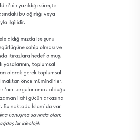
iri’nin yazıldığı süreçte
asındaki bu ağırlığı veya
a ilgilidir.
ele aldığımızda ise şunu
 özgürlüğüne sahip olması ve
da itirazlara hedef olmuş,
lı yasalarının, toplumsal
lları olarak gerek toplumsal
 olmaktan önce mümindirler.
anrı’nın sorgulanamaz olduğu
 zaman ilahi gücün arkasına
r. Bu noktada İslam’da var
dına konuşma savında olan;
ağdaş bir ideolojik