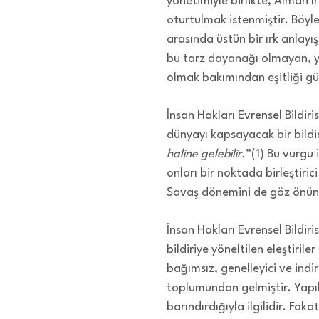
yönetimiyle birlikte, Alman ı
oturtulmak istenmiştir. Böy
arasında üstün bir ırk anlayı
bu tarz dayanağı olmayan, yı
olmak bakımından eşitliği gü
İnsan Hakları Evrensel Bildir
dünyayı kapsayacak bir bildir
haline gelebilir.
”(1) Bu vurgu 
onları bir noktada birleştiri
Savaş dönemini de göz önünd
İnsan Hakları Evrensel Bildir
bildiriye yöneltilen eleştiriler
bağımsız, genelleyici ve indir
toplumundan gelmiştir. Yapıla
barındırdığıyla ilgilidir. Fak