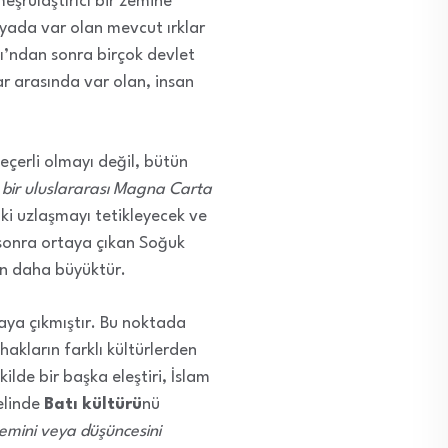
eşrulaştırıcı bir zemine
yada var olan mevcut ırklar
aşı’ndan sonra birçok devlet
r arasında var olan, insan
eçerli olmayı değil, bütün
 bir uluslararası Magna Carta
aki uzlaşmayı tetikleyecek ve
n sonra ortaya çıkan Soğuk
an daha büyüktür.
taya çıkmıştır. Bu noktada
 hakların farklı kültürlerden
ilde bir başka eleştiri, İslam
melinde
Batı kültürü
nü
ylemini veya düşüncesini