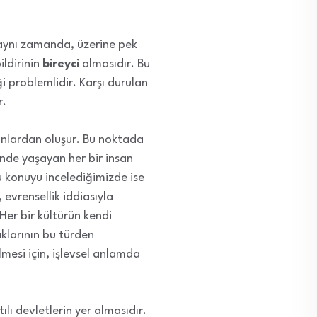
, aynı zamanda, üzerine pek
ildirinin
bireyci
olmasıdır. Bu
ği problemlidir. Karşı durulan
r.
bunlardan oluşur. Bu noktada
zünde yaşayan her bir insan
 bu konuyu incelediğimizde ise
 evrensellik iddiasıyla
Her bir kültürün kendi
klarının bu türden
ilmesi için, işlevsel anlamda
tılı devletlerin yer almasıdır.