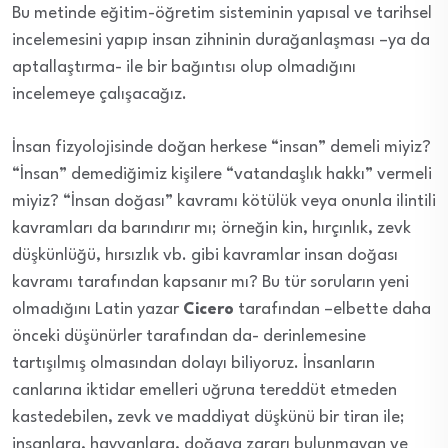
Bu metinde eğitim-öğretim sisteminin yapısal ve tarihsel
incelemesini yapıp insan zihninin durağanlaşması –ya da
aptallaştırma- ile bir bağıntısı olup olmadığını
incelemeye çalışacağız.
İnsan fizyolojisinde doğan herkese “insan” demeli miyiz?
“İnsan” demediğimiz kişilere “vatandaşlık hakkı” vermeli
miyiz? “İnsan doğası” kavramı kötülük veya onunla ilintili
kavramları da barındırır mı; örneğin kin, hırçınlık, zevk
düşkünlüğü, hırsızlık vb. gibi kavramlar insan doğası
kavramı tarafından kapsanır mı? Bu tür soruların yeni
olmadığını Latin yazar
Cicero
tarafından –elbette daha
önceki düşünürler tarafından da- derinlemesine
tartışılmış olmasından dolayı biliyoruz. İnsanların
canlarına iktidar emelleri uğruna tereddüt etmeden
kastedebilen, zevk ve maddiyat düşkünü bir tiran ile;
insanlara, hayvanlara, doğaya zararı bulunmayan ve