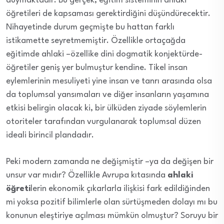
duymaktadır. Bu gerçek, eğitim sisteminin ahlaki
öğretileri de kapsaması gerektirdiğini düşündürecektir.
Nihayetinde durum geçmişte bu hattan farklı
istikamette seyretmemiştir. Özellikle ortaçağda
eğitimde ahlaki –özellike dini dogmatik konjektürde-
öğretiler geniş yer bulmuştur kendine. Tikel insan
eylemlerinin mesuliyeti yine insan ve tanrı arasında olsa
da toplumsal yansımaları ve diğer insanların yaşamına
etkisi belirgin olacak ki, bir ülküden ziyade söylemlerin
otoriteler tarafından vurgulanarak toplumsal düzen
ideali birincil plandadır.
Peki modern zamanda ne değişmiştir –ya da değişen bir
unsur var mıdır? Özellikle Avrupa kıtasında
ahlaki
öğreti
lerin ekonomik çıkarlarla ilişkisi fark edildiğinden
mi yoksa pozitif bilimlerle olan sürtüşmeden dolayı mı bu
konunun eleştiriye açılması mümkün olmuştur? Soruyu bir