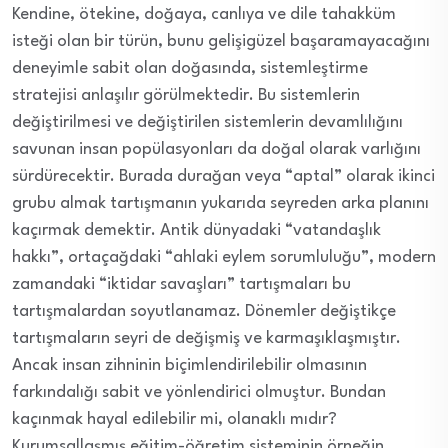
Kendine, ötekine, doğaya, canlıya ve dile tahakküm
isteği olan bir türün, bunu gelişigüzel başaramayacağını
deneyimle sabit olan doğasında, sistemleştirme
stratejisi anlaşılır görülmektedir. Bu sistemlerin
değiştirilmesi ve değiştirilen sistemlerin devamlılığını
savunan insan popülasyonları da doğal olarak varlığını
sürdürecektir. Burada durağan veya “aptal” olarak ikinci
grubu almak tartışmanın yukarıda seyreden arka planını
kaçırmak demektir. Antik dünyadaki “vatandaşlık
hakkı”, ortaçağdaki “ahlaki eylem sorumluluğu”, modern
zamandaki “iktidar savaşları” tartışmaları bu
tartışmalardan soyutlanamaz. Dönemler değiştikçe
tartışmaların seyri de değişmiş ve karmaşıklaşmıştır.
Ancak insan zihninin biçimlendirilebilir olmasının
farkındalığı sabit ve yönlendirici olmuştur. Bundan
kaçınmak hayal edilebilir mi, olanaklı mıdır?
Kurumsallaşmış eğitim-öğretim sisteminin örneğin