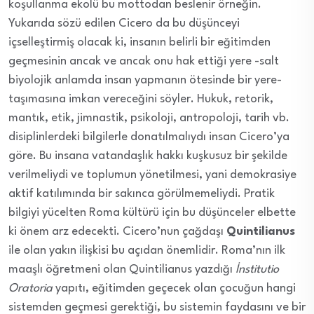
koşullanma ekolü bu mottodan beslenir örneğin.
Yukarıda sözü edilen Cicero da bu düşünceyi
içselleştirmiş olacak ki, insanın belirli bir eğitimden
geçmesinin ancak ve ancak onu hak ettiği yere -salt
biyolojik anlamda insan yapmanın ötesinde bir yere-
taşımasına imkan vereceğini söyler. Hukuk, retorik,
mantık, etik, jimnastik, psikoloji, antropoloji, tarih vb.
disiplinlerdeki bilgilerle donatılmalıydı insan Cicero’ya
göre. Bu insana vatandaşlık hakkı kuşkusuz bir şekilde
verilmeliydi ve toplumun yönetilmesi, yani demokrasiye
aktif katılımında bir sakınca görülmemeliydi. Pratik
bilgiyi yücelten Roma kültürü için bu düşünceler elbette
ki önem arz edecekti. Cicero’nun çağdaşı
Quintilianus
ile olan yakın ilişkisi bu açıdan önemlidir. Roma’nın ilk
maaşlı öğretmeni olan Quintilianus yazdığı
İnstitutio
Oratoria
yapıtı, eğitimden geçecek olan çocuğun hangi
sistemden geçmesi gerektiği, bu sistemin faydasını ve bir