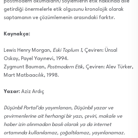
postmodern okumaların/söylemlerin etik hakkında dile
getirdiği önermelerle etik olgusunu kronolojik olarak
saptamanın ve çözümlemenin arasındaki farktır.
Kaynakça:
Lewis Henry Morgan,
Eski Toplum 1
, Çeviren: Ünsal
Oskay, Payel Yayınevi, 1994.
Zygmunt Bauman,
Postmodern Etik
, Çeviren: Alev Türker,
Mart Matbaacılık, 1998.
Yazar:
Aziz Ardıç
Düşünbil Portal’da yayımlanan, Düşünbil yazar ve
çevirmenlerine ait herhangi bir yazı, çeviri, makale ve
haber izin alınmadan basılı olarak ya da internet
ortamında kullanılamaz, çoğaltılamaz, yayınlanamaz.