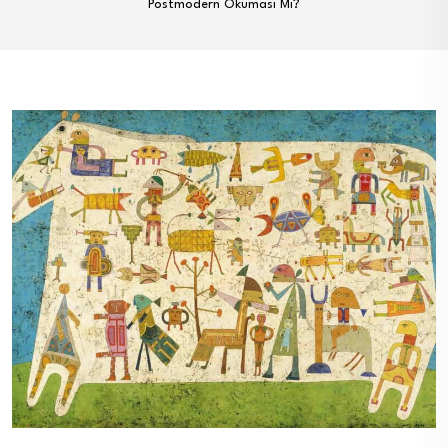
Postmodern Okuması Mı?