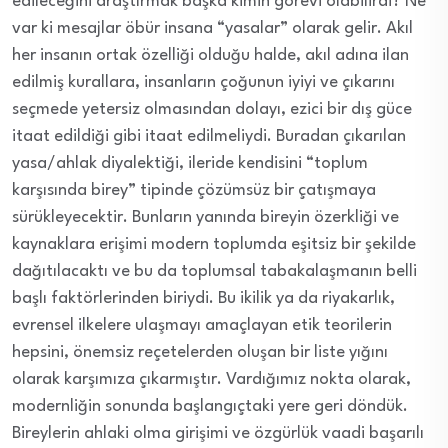
edileceğini araştırmak başka kimin görevi olabilirdi? Ne
var ki mesajlar öbür insana “yasalar” olarak gelir. Akıl
her insanın ortak özelliği olduğu halde, akıl adına ilan
edilmiş kurallara, insanların çoğunun iyiyi ve çıkarını
seçmede yetersiz olmasından dolayı, ezici bir dış güce
itaat edildiği gibi itaat edilmeliydi. Buradan çıkarılan
yasa/ahlak diyalektiği, ileride kendisini “toplum
karşısında birey” tipinde çözümsüz bir çatışmaya
sürükleyecektir. Bunların yanında bireyin özerkliği ve
kaynaklara erişimi modern toplumda eşitsiz bir şekilde
dağıtılacaktı ve bu da toplumsal tabakalaşmanın belli
başlı faktörlerinden biriydi. Bu ikilik ya da riyakarlık,
evrensel ilkelere ulaşmayı amaçlayan etik teorilerin
hepsini, önemsiz reçetelerden oluşan bir liste yığını
olarak karşımıza çıkarmıştır. Vardığımız nokta olarak,
modernliğin sonunda başlangıçtaki yere geri döndük.
Bireylerin ahlaki olma girişimi ve özgürlük vaadi başarılı