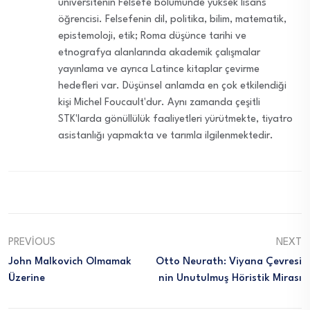
üniversitenin Felsefe bölümünde yüksek lisans
öğrencisi. Felsefenin dil, politika, bilim, matematik,
epistemoloji, etik; Roma düşünce tarihi ve
etnografya alanlarında akademik çalışmalar
yayınlama ve ayrıca Latince kitaplar çevirme
hedefleri var. Düşünsel anlamda en çok etkilendiği
kişi Michel Foucault'dur. Aynı zamanda çeşitli
STK'larda gönüllülük faaliyetleri yürütmekte, tiyatro
asistanlığı yapmakta ve tarımla ilgilenmektedir.
PREVIOUS
NEXT
John Malkovich Olmamak
Otto Neurath: Viyana Çevresi
Üzerine
Nin Unutulmuş Höristik Mirası