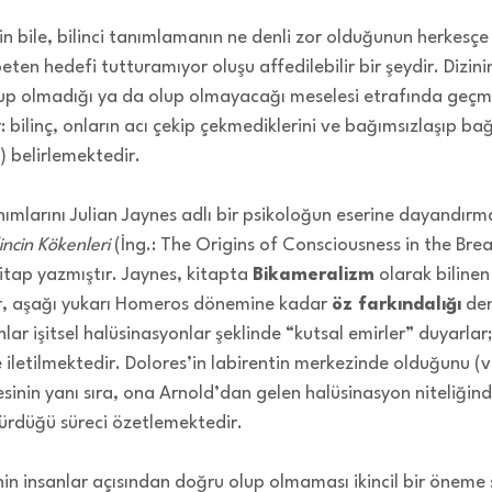
in bile, bilinci tanımlamanın ne denli zor olduğunun herkesçe 
ten hedefi tutturamıyor oluşu affedilebilir bir şeydir. Dizinin
 olup olmadığı ya da olup olmayacağı meselesi etrafında geçm
 bilinç, onların acı çekip çekmediklerini ve bağımsızlaşıp b
 belirlemektedir.
tanımlarını Julian Jaynes adlı bir psikoloğun eserine dayandır
incin Kökenleri
(İng.: The Origins of Consciousness in the Br
kitap yazmıştır. Jaynes, kitapta
Bikameralizm
olarak bilinen
ar, aşağı yukarı Homeros dönemine kadar
öz farkındalığı
den
ar işitsel halüsinasyonlar şeklinde “kutsal emirler” duyarlar
e iletilmektedir. Dolores’in labirentin merkezinde olduğunu (
inin yanı sıra, ona Arnold’dan gelen halüsinasyon niteliğind
 sürdüğü süreci özetlemektedir.
nin insanlar açısından doğru olup olmaması ikincil bir öneme 