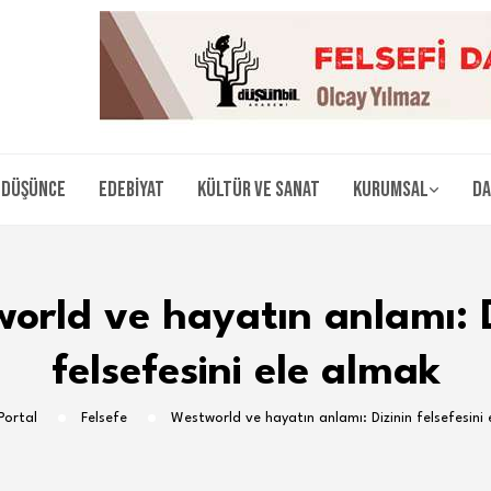
Düşünce
Edebiyat
Kültür ve Sanat
Kurumsal
Da
orld ve hayatın anlamı: D
felsefesini ele almak
Portal
Felsefe
Westworld ve hayatın anlamı: Dizinin felsefesini