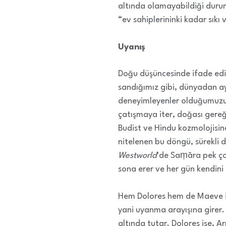
altında olamayabildiği durum
“ev sahiplerininki kadar sıkı
Uyanış
Doğu düşüncesinde ifade edil
sandığımız gibi, dünyadan ay
deneyimleyenler olduğumuzu sa
çatışmaya iter, doğası gere
Budist ve Hindu kozmolojisine
nitelenen bu döngü, sürekli d
Westworld
’de Saṃāra pek çok
sona erer ve her gün kendini
Hem Dolores hem de Maeve içi
yani uyanma arayışına girer.
altında tutar. Dolores ise, A