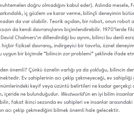
uhtemelen doğru olmadığını kabul eder). Aslında mesele, Fo
rkındalık, iç gözlem ve karar verme, bilinçli deneyimin bütün 
olmadan da var olabilir. Teorik açıdan, bir robot, onun robot
ızın da kendi davranışlarını biçimlendirebilir. 1970’lerde f
David Chalmers’ın dillendirdiği bu ayrım, bilinci bu denli esr
hiçbir fiziksel davranış, indirgeyici bir tavırla, öznel deneyim
uygun bir biçimde “bilincin zor problemi” şeklinde ifade etm
eden önemli? Çünkü öznelin varlığı ya da yokluğu, bilincin de
mektedir. Ev sahiplerinin acı çekip çekmeyeceği, ev sahipliği
nümlerindeki keyif veya üzüntü belirtileri ne kadar gerçekçi 
n, içeride ne bulunduğudur.
Westworld
’ün en iyi bilim insanl
ilir, fakat ikinci sezonda ev sahipleri ve insanlar arasında
ın acı çekip çekmediğini bilmek önemli hale gelecektir.