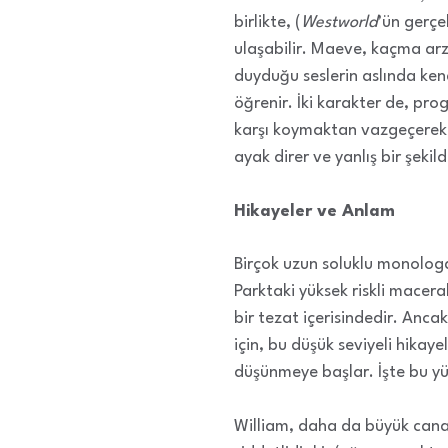
birlikte, (
Westworld
’ün gerçe
ulaşabilir. Maeve, kaçma ar
duyduğu seslerin aslında kend
öğrenir. İki karakter de, 
karşı koymaktan vazgeçere
ayak direr ve yanlış bir şek
Hikayeler ve Anlam
Birçok uzun soluklu monolog
Parktaki yüksek riskli macera
bir tezat içerisindedir. Anc
için, bu düşük seviyeli hikay
düşünmeye başlar. İşte bu yü
William, daha da büyük canav