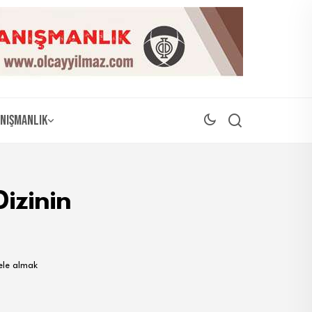
nışmanlık
izinin
 ele almak