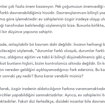
ımlar çok fazla önem kazanıyor. Pek çoğumuzun önemsediği ö
lı davranabildiğimiz hissidir. Davranışlarımızın bilinçli yaza
ma göre işlemektedir: ev sahiplerinin özgür iradeye ulaşıp u
ği tarafından belirlendiği söylenmiştir bize. Bununla birlikte, 
 bir düşünce yapısına sahiptir.
ade, anlaşılabilir bir kavram dahi değildir. İnsanın herhangi
leceğini söylemek, “durumlar farklı olsaydı, durumlar farklı
mız, aldığımız eğitim ve tabii ki bilinçli düşünebilmemiz gibi ç
kat bunların hiçbiri, bizim kontrolümüz altında değildir. En ka
n nereden geldiğini açıklayamadığınızı fark edersiniz. Bu kas
 sonraki şey nedir? Buna karar verebilir misiniz?
k olarak, özgür iradenin aldatıcılığının farkına varamamaktad
 tercihler yapabildiğini sanmaktadırlar. Ayrıca, ev sahiplerini 
tedirler. Fakat dizi ilerledikçe, dizideki insanlar bile davranı