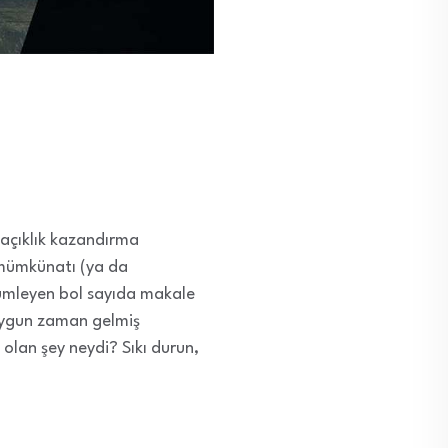
 açıklık kazandırma
n mümkünatı (ya da
özümleyen bol sayıda makale
 uygun zaman gelmiş
olan şey neydi? Sıkı durun,