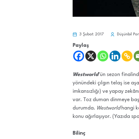
3 Şubat 2017
Düşünbil Por
Paylaş
Westworld
’ün sezon finalin
yönündeki çılgın telaş ise a
imkansızlığı) ve yapay zekân
var. Toz duman dinmeye başl
durumda.
Westworld
hangi ko
konu ağırlaşıyor. (Yazıda spoi
Bilinç