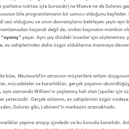
k parlama noktası işte burasıdır) ne Maeve ne de Dolores g
zusunun bile programlamanın bir sonucu olduğunu keşfeder. D
i sesi olduğunu ve onun davranışlarını belirleyen şeyin ayrı b
programlamadan kaçarak değil de, ondan kaçmanın mümkün ol
k
“uyanış”
yaşar. Aynı şey dizideki insanlar için söylenemez; y
ilde, ev sahiplerinden daha özgür olduklarına inanmaya devam
da bize,
Westworld
’ün amacının müşterilere anlam duygusunu
lar, mücadeleler ve kararlılıklar, gerçek yaşamın absürdlüğüy
ak, aynı zamanda William’ın yaşlanmış hali olan (spoiler içi
eler yetersizdir. Gerçek anlamın, ev sahiplerinin özgür irade
zden, Dolores gibi, Labirent’in merkezini aramaktadır.
arlıklar yapma arayışı içindedir ve bu konuda kararlıdır. 