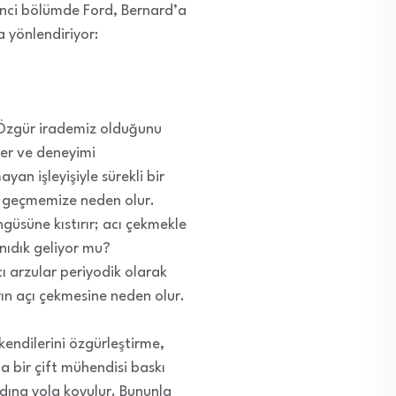
zinci bölümde Ford, Bernard’a
a yönlendiriyor:
. Özgür irademiz olduğunu
ler ve deneyimi
an işleyişiyle sürekli bir
e geçmemize neden olur.
ngüsüne kıstırır; acı çekmekle
nıdık geliyor mu?
ı arzular periyodik olarak
ın açı çekmesine neden olur.
endilerini özgürleştirme,
 bir çift mühendisi baskı
adına yola koyulur. Bununla