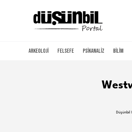
Arkeoloji
Felsefe
Psikanaliz
Bilim
Westw
Düşünbil 