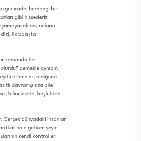
zgür irade, herhangi bir
rları gibi hissederiz
laşamayacakları, onların
dizi, ilk bakışta
 bir zamanda her
 olurdu” demekle aynıdır.
eşitli etmenler, aldığımız
sıtlı davranışınıza bile
ıt, bilincinizde, boşluktan
ır. Gerçek dünyadaki insanlar
itaatkâr hale getiren şeyin
şlarının kendi kontrolleri