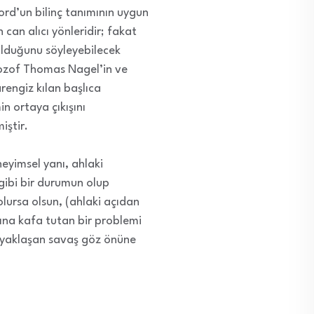
rd’un bilinç tanımının uygun
can alıcı yönleridir; fakat
 olduğunu söyleyebilecek
ilozof Thomas Nagel’in ve
arengiz kılan başlıca
in ortaya çıkışını
iştir.
neyimsel yanı, ahlaki
 gibi bir durumun olup
olursa olsun, (ahlaki açıdan
arına kafa tutan bir problemi
ki yaklaşan savaş göz önüne