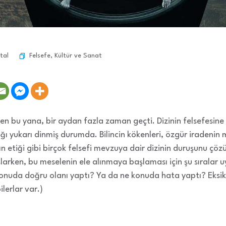
Felsefe
,
Kültür ve Sanat
tal
den bu yana, bir aydan fazla zaman geçti. Dizinin felsefesine
şağı yukarı dinmiş durumda. Bilincin kökenleri, özgür iradeni
ın etiği gibi birçok felsefi mevzuya dair dizinin duruşunu ç
arken, bu meselenin ele alınmaya başlaması için şu sıralar
nuda doğru olanı yaptı? Ya da ne konuda hata yaptı? Eksik 
lerlar var.)