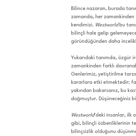
Bilince nazaran, burada tan
zamanda, her zamankinden fark
kendimizi.
Westworld
bu tanı
bilinçli hale gelip gelemeyece
göründüğünden daha incelikli
Yukarıdaki tanımda, özgür ir
zamankinden farklı davranabi
Genlerimiz, yetiştirilme tarzı
kararlara etki etmektedir; fa
yakından bakarsanız, bu kastı
doğmuştur. Düşüneceğiniz bir
Westworld
’deki insanlar, il
gibi, bilinçli özbenliklerinin
bilinçsizlik olduğunu düşünmek