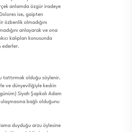
erçek anlamda özgür iradeye
olores ise, gaipten
ir özbenlik olmadığını
madığını anlayarak ve ona
ıkıcı kalıpları konusunda
 ederler.
 tattırmak olduğu söylenir.
le ve dünyeviliğiyle keskin
n üzgünüm) Siyah Şapkalı Adam
ye ulaşmasına bağlı olduğunu
Anlama duyduğu arzu öylesine