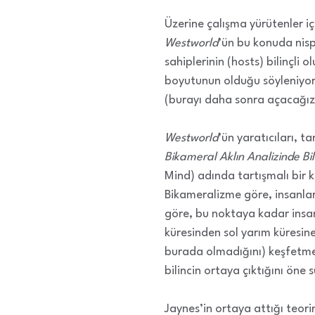
Üzerine çalışma yürütenler iç
Westworld
’ün bu konuda nispe
sahiplerinin (hosts) bilinçli
boyutunun olduğu söyleniyor:
(burayı daha sonra açacağız)
Westworld
’ün yaratıcıları, 
Bikameral Aklın Analizinde Bil
Mind) adında tartışmalı bir 
Bikameralizme göre, insanl
göre, bu noktaya kadar insanl
küresinden sol yarım küresin
burada olmadığını) keşfetmes
bilincin ortaya çıktığını öne
Jaynes’in ortaya attığı teori