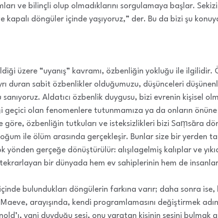
ları ve bilinçli olup olmadıklarını sorgulamaya başlar. Seki
 ve kapalı döngüler içinde yaşıyoruz,” der. Bu da bizi şu konuy
diği üzere “uyanış” kavramı, özbenliğin yokluğu ile ilgilidir
rı duran sabit özbenlikler olduğumuzu, düşünceleri düşünen
nıyoruz. Aldatıcı özbenlik duygusu, bizi evrenin kişisel olmay
ği geçici olan fenomenlere tutunmamıza ya da onların önün
 göre, özbenliğin tutkuları ve isteksizlikleri bizi Saṃsāra dö
oğum ile ölüm arasında gerçekleşir. Bunlar size bir yerden ta
 yönden gerçeğe dönüştürülür: alışılagelmiş kalıplar ve yıkıc
 tekrarlayan bir dünyada hem ev sahiplerinin hem de insanlar
nde bulundukları döngülerin farkına varır; daha sonra ise, k
 Maeve, arayışında, kendi programlamasını değiştirmek adına
rnold’ı, yani duyduğu sesi, onu yaratan kişinin sesini bulmak 