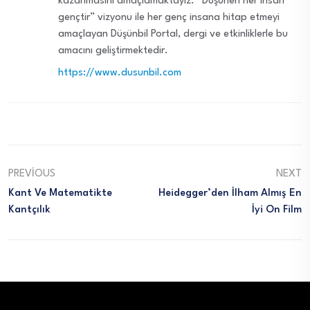
kazanmasını amaçlamaktayız. “Düşünen her insan
gençtir” vizyonu ile her genç insana hitap etmeyi
amaçlayan Düşünbil Portal, dergi ve etkinliklerle bu
amacını geliştirmektedir.
https://www.dusunbil.com
PREVIOUS
NEXT
Kant Ve Matematikte
Heidegger’den İlham Almış En
Kantçılık
İyi On Film