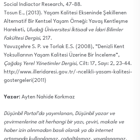
Social Indiactor Research, 47-88.
Tosun E., (2013). Yaşam Kalitesi Ekseninde Şekillenen
Alternatif Bir Kentsel Yaşam Örneği: Yavaş Kentleşme
Hareketi,
Uludağ Üniversitesi İktisadi ve İdari Bilimler
Fakültesi Dergisi
, 217.
Yavuzçehre S. P. ve Torlak E.S. (2008), “Denizli Kent
Yoksullarının Yaşam Kalitesi Üzerine Bir İnceleme”,
Çağdaş Yerel Yönetimler Dergisi,
Cilt: 17, Sayı: 2, 23-44.
http://www.illeridaresi.gov.tr/-ncelikli-yasam-kalitesi-
gostergeleri(2011)
Yazar:
Ayten Nahide Korkmaz
Düşünbil Portal’da yayımlanan, Düşünbil yazar ve
çevirmenlerine ait herhangi bir yazı, çeviri, makale ve
haber izin alınmadan basılı olarak ya da internet
ortamında kullanılamaz, çoğaltılamaz, yayınlanamaz.