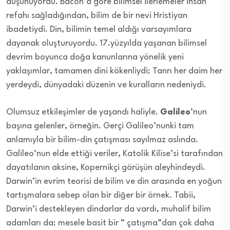
düşünüyordu. Bacon’a göre bilimsel ilerlemeler insan
refahı sağladığından, bilim de bir nevi Hristiyan
ibadetiydi. Din, bilimin temel aldığı varsayımlara
dayanak oluşturuyordu. 17.yüzyılda yaşanan bilimsel
devrim boyunca doğa kanunlarına yönelik yeni
yaklaşımlar, tamamen dini kökenliydi; Tanrı her daim her
yerdeydi, dünyadaki düzenin ve kuralların nedeniydi.
Olumsuz etkileşimler de yaşandı haliyle.
Galileo
’nun
başına gelenler, örneğin. Gerçi Galileo’nunki tam
anlamıyla bir bilim-din çatışması sayılmaz aslında.
Galileo’nun elde ettiği veriler, Katolik Kilise’si tarafından
dayatılanın aksine, Kopernikçi görüşün aleyhindeydi.
Darwin’in evrim teorisi de bilim ve din arasında en yoğun
tartışmalara sebep olan bir diğer bir örnek. Tabii,
Darwin’i destekleyen dindarlar da vardı, muhalif bilim
adamları da; mesele basit bir “ çatışma”dan çok daha