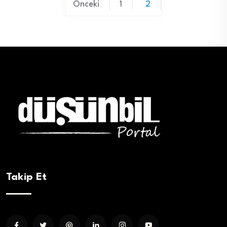
Yazı
Önceki
1
2
sayfalaması
Takip Et