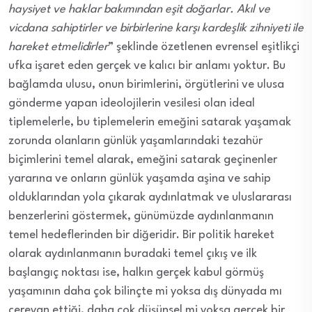
haysiyet ve haklar bakımından eşit doğarlar. Akıl ve
vicdana sahiptirler ve birbirlerine karşı kardeşlik zihniyeti ile
hareket etmelidirler
” şeklinde özetlenen evrensel eşitlikçi
ufka işaret eden gerçek ve kalıcı bir anlamı yoktur. Bu
bağlamda ulusu, onun birimlerini, örgütlerini ve ulusa
gönderme yapan ideolojilerin vesilesi olan ideal
tiplemelerle, bu tiplemelerin emeğini satarak yaşamak
zorunda olanların günlük yaşamlarındaki tezahür
biçimlerini temel alarak, emeğini satarak geçinenler
yararına ve onların günlük yaşamda aşina ve sahip
olduklarından yola çıkarak aydınlatmak ve uluslararası
benzerlerini göstermek, günümüzde aydınlanmanın
temel hedeflerinden bir diğeridir. Bir politik hareket
olarak aydınlanmanın buradaki temel çıkış ve ilk
başlangıç noktası ise, halkın gerçek kabul görmüş
yaşamının daha çok bilinçte mi yoksa dış dünyada mı
cereyan ettiği, daha çok düşünsel mi yoksa gerçek bir