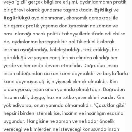
veya ‘gizli’ gerçek bilgilere erişimi, aydınlanmanın pratik
bir görevi olarak gündeme taşımaktadır.
Eşitlikçi
ve
özgürlükçü
aydınlanmanın, ekonomik demokrasi ile
birleşerek pratik yaşama dönüşmesinin ne zaman ve
nasıl olacağı ancak politik tahayyüllerle ifade edilebilse
de, aydınlanma kategorik bir politik etkinlik olarak
insanın aşağılandığı, köleleştirildiği, terk edildiği, hor
görüldüğü ve yaşam enerjilerinin elinden alındığı her
yerde ve her anda devam etmelidir. Doğrudur: İnsan
insan olduğundan acıkan karnı doymalıdır ve boş laflarla
karın doymayacağı için yiyecek ekmek olmalıdır. Kim
olduruyorsa, insan onun yanında olmaktadır. Doğrudur:
İnsanın aklı, duygu, haz ve tutku yetenekleri vardır. Kim
yok ediyorsa, onun yanında olmamalıdır. ‘Çocuklar gibi’
hepsini birden istemek ise, insanın ve insanlığın esasına
uygundur. Hangisine ne zaman ve ne kadar öncelik
vereceği ve kimlerden ne isteyeceği konusunda insan