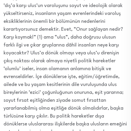
‘dış’a karşı ulus’un varoluşunu soyut ve ideolojik olarak
yükseltirseniz, insanların yaşam evrenlerindeki varoluş
eksikliklerinin önemli bir bölümünün nedenlerini
karartıyorsunuz demektir. Evet, “Onur sağlayan nedir?
Karşı koymak!” (1) ama “ulus”, daha doğrusu ulusun
farklı ilgi ve çıkar gruplarına dâhil insanları neye karşı
koyacaktır?
Ulus’a dönük olmayı veya ulus’u direnişin
çıkış noktası olarak almaya niyetli politik hareketler
‘olumlu’ iseler, insan olamanın anlamına bitişik ve
evrenseldirler. İçe dönüklerse işte, eğitim/öğretimde,
ailede ve bu yaşam kesitlerinin dile vuruluşunda ulus
bireylerinin ‘ezici’ çoğunluğunun onuruna, eşit yararına;
soyut fırsat eşitliğinden ziyade somut fırsattan
yararlanabilmiş olma eşitliğe dönük olmalıdırlar, başka
türlüsüne karşı çıkılır. Bu politik hareketler dışa
dönüklerse uluslararası ilişkilerde başka ulusların emeğini