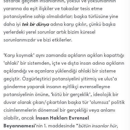
satarak geçinen insanlarının, yoksul ve yoksunlarının
yararına da eşit ilişkiler ve takaslar tesis etme
potansiyeline sahip olmalıdırlar; başka türlüsüne yine
daha iyi
tek bir dünya
adına karşı çıkılır, çünkü başka
yerlerdeki yerel sorunlar artık bizim küresel
sorunlarımızdır ve bizi etkilerler.
‘Karşı koymak’ aynı zamanda açıkların açıkları kapattığı
‘ahlaki’ bir sistemden, içte ve dışta insan adına açıkların
açıklandığı ve açanlara yüklendiği ahlaki bir sisteme
geçiştir. Özgürleştirici potansiyelini yitirmiş ve ulus’a
gönderme yaparak insanın eşitlikçi evrenselleşme
potansiyelinin önüne, ‘kötü bir gerçeklik’, ideolojik bir
duvar olarak çıkan/çıkartılan başka tür ‘olumsuz’ politik
cisimlenmelerin dönemsel bir gerçekliği veya anlamı
olabilir, ancak
İnsan Hakları Evrensel
Beyannamesi
’nin 1. maddesinde “
bütün insanlar hür,