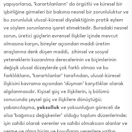
yapıyorlarsa, ‘karartılanların’ da örgütlü ve küresel bir
işbirliğine girmeleri bir bakıma nesnel bir zorunluluktur ve
bu zorunluluk ulusal-küresel diyalektiğinin pratik eylem
ve söylem sorunlarına işaret etmektedir. Buradaki nesnel
sorun, üretici güçlerin evrensel ilişkiler içinde mevcut
olmasına karşın, bireyler açısından maddi üretim
araçlarına denk düşen maddi, zihinsel ve sosyal
yeteneklerin kazanılma derecelerinin ve biçimlerinin
değişik ulusal düzeylerde çok farklı olması ve bu
farklılıkların, ‘karartılanlar’ tarafından, ulusal-küresel
ilişkisini kavrama açısından ‘düşman’ karşıtlıklar olarak
algılanmasıdır. Kişisel güç ve ilişkilerin, iş bölümü
sonucunda şeysel güç ve ilişkilere dönüştüğü;
yabancılaşma,
yoksulluk
ve yoksunluğun göreceli de
olsa ‘bağımsız değişkenler’ olduğu toplum düzenlerinde;
işin sahibi olarak verenler ve sahibi olmaksızın alanlar ve
verme ve alma biçim ve koşullarını verenlere yatkın