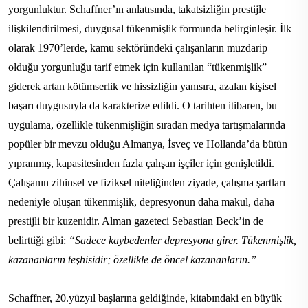
yorgunluktur. Schaffner’ın anlatısında, takatsizliğin prestijle
ilişkilendirilmesi, duygusal tükenmişlik formunda belirginleşir. İlk
olarak 1970’lerde, kamu sektöründeki çalışanların muzdarip
olduğu yorgunluğu tarif etmek için kullanılan “tükenmişlik”
giderek artan kötümserlik ve hissizliğin yanısıra, azalan kişisel
başarı duygusuyla da karakterize edildi. O tarihten itibaren, bu
uygulama, özellikle tükenmişliğin sıradan medya tartışmalarında
popüler bir mevzu olduğu Almanya, İsveç ve Hollanda’da bütün
yıpranmış, kapasitesinden fazla çalışan işçiler için genişletildi.
Çalışanın zihinsel ve fiziksel niteliğinden ziyade, çalışma şartları
nedeniyle oluşan tükenmişlik, depresyonun daha makul, daha
prestijli bir kuzenidir. Alman gazeteci Sebastian Beck’in de
belirttiği gibi:
“Sadece kaybedenler depresyona girer. Tükenmişlik,
kazananların teşhisidir; özellikle de öncel kazananların.”
Schaffner, 20.yüzyıl başlarına geldiğinde, kitabındaki en büyük