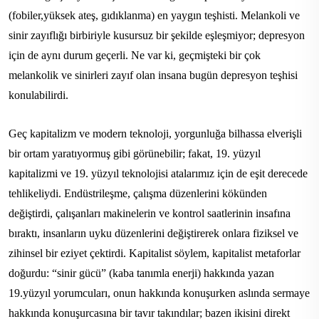
(fobiler,yüksek ateş, gıdıklanma) en yaygın teşhisti. Melankoli ve
sinir zayıflığı birbiriyle kusursuz bir şekilde eşleşmiyor; depresyon
için de aynı durum geçerli. Ne var ki, geçmişteki bir çok
melankolik ve sinirleri zayıf olan insana bugün depresyon teşhisi
konulabilirdi.
Geç kapitalizm ve modern teknoloji, yorgunluğa bilhassa elverişli
bir ortam yaratıyormuş gibi görünebilir; fakat, 19. yüzyıl
kapitalizmi ve 19. yüzyıl teknolojisi atalarımız için de eşit derecede
tehlikeliydi. Endüstrileşme, çalışma düzenlerini kökünden
değiştirdi, çalışanları makinelerin ve kontrol saatlerinin insafına
bıraktı, insanların uyku düzenlerini değiştirerek onlara fiziksel ve
zihinsel bir eziyet çektirdi. Kapitalist söylem, kapitalist metaforlar
doğurdu: “sinir gücü” (kaba tanımla enerji) hakkında yazan
19.yüzyıl yorumcuları, onun hakkında konuşurken aslında sermaye
hakkında konuşurcasına bir tavır takındılar; bazen ikisini direkt