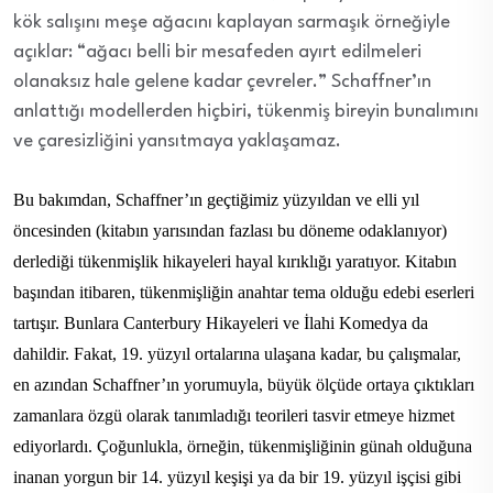
kök salışını meşe ağacını kaplayan sarmaşık örneğiyle
açıklar: “ağacı belli bir mesafeden ayırt edilmeleri
olanaksız hale gelene kadar çevreler.” Schaffner’ın
anlattığı modellerden hiçbiri, tükenmiş bireyin bunalımını
ve çaresizliğini yansıtmaya yaklaşamaz.
Bu bakımdan, Schaffner’ın geçtiğimiz yüzyıldan ve elli yıl
öncesinden (kitabın yarısından fazlası bu döneme odaklanıyor)
derlediği tükenmişlik hikayeleri hayal kırıklığı yaratıyor. Kitabın
başından itibaren, tükenmişliğin anahtar tema olduğu edebi eserleri
tartışır. Bunlara Canterbury Hikayeleri ve İlahi Komedya da
dahildir. Fakat, 19. yüzyıl ortalarına ulaşana kadar, bu çalışmalar,
en azından Schaffner’ın yorumuyla, büyük ölçüde ortaya çıktıkları
zamanlara özgü olarak tanımladığı teorileri tasvir etmeye hizmet
ediyorlardı. Çoğunlukla, örneğin, tükenmişliğinin günah olduğuna
inanan yorgun bir 14. yüzyıl keşişi ya da bir 19. yüzyıl işçisi gibi