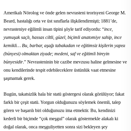
Amerikalı Nörolog ve önde gelen nevrasteni teorisyeni George M.
Beard, hastalığı orta ve üst sınıflarla ilişkilendirmişti; 1881’de,
nevrasteniye eğilimli insan tipini şöyle tarif ediyordu: “
ince,
yumuşak saçlı, hassas ciltli, güzel, biçimli anatomiye sahip, ince
kemikli… Bu, barbar, aşağı tabakadan ve eğitimsiz kişilerin yapısı
(bünyesi) olmaktan ziyade; medeni, saf ve eğitimli bireyin
bünyesidir
.” Nevrasteninin bir cazibe mevzusu haline gelmesine ve
onu kendilerinde tespit edebileceklere üstünlük vaat etmesine
şaşmamak gerek.
Bugün, takatsizlik hala bir statü göstergesi olarak görülüyor; fakat
farklı bir çeşit statü. Yorgun olduğunuzu söylemek önemli, talep
gören ve başarılı biri olduğunuzu ima etmektir. Bu, kendinizi
kederli bir biçimde “çok meşgul” olarak göstermekle alakalı ki
doğal olarak, onca meşguliyetten sonra sizi bekleyen şey