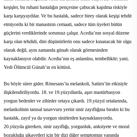
keşişler, bu ruhani hastalığın pençesine çabucak kapılma riskiyle
karşı karşıyaydılar. Ve bu hastalık, sadece birey olarak keşişi tehdit
etmiyordu ki bir manastırın cemaati, sadece tüm üyeleri bütün
güçlerini verdiklerinde sorunsuz çalışır. Acedia’nın sosyal düzene
karşı olan tehdidi, dini düşünürlerin onu sadece kınanacak bir olgu
olarak değil, aynı zamanda günah olarak görmesinden
kaynaklanıyor olabilir. Acedia’nın eş anlamlısı, tembelliktir; yani,
Yedi Ölümcül Günah’ın en kötüsü.
Bu böyle sürer gider. Rönesans’ta melankoli, Satürn’ün etkisiyle
ilişkilendiriliyordu. 18. ve 19.yüzyıllarda, aşırı mastürbasyon
yorgun bedenler ve zihinler ortaya çıkardı. 19.yüzyıl ortalarında,
melankolinin tanısal tasavvuru yerini sinir zayıflığına bıraktı ki bu
hastalık, zayıf ya da yorgun sinirlerden kaynaklanıyordu.
20.yüzyıla girerken, sinir zayıflığı, yorgunluk, anksiyete ve moral
bozukluğu şikayetleri için bir dizi diğer semptomun yanında