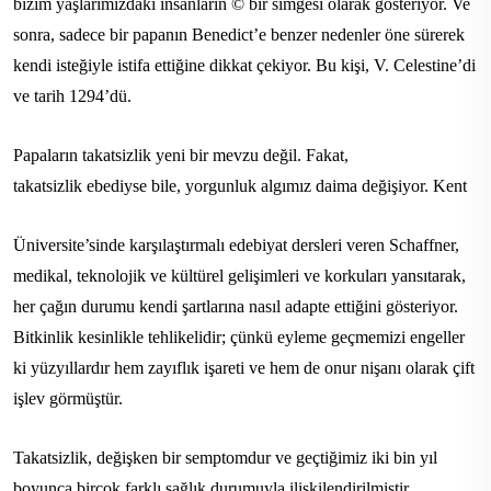
bizim yaşlarımızdaki insanların © bir simgesi olarak gösteriyor. Ve
sonra, sadece bir papanın Benedict’e benzer nedenler öne sürerek
kendi isteğiyle istifa ettiğine dikkat çekiyor. Bu kişi, V. Celestine’di
ve tarih 1294’dü.
Papaların takatsizlik yeni bir mevzu değil. Fakat,
takatsizlik ebediyse bile, yorgunluk algımız daima değişiyor. Kent
Üniversite’sinde karşılaştırmalı edebiyat dersleri veren Schaffner,
medikal, teknolojik ve kültürel gelişimleri ve korkuları yansıtarak,
her çağın durumu kendi şartlarına nasıl adapte ettiğini gösteriyor.
Bitkinlik kesinlikle tehlikelidir; çünkü eyleme geçmemizi engeller
ki yüzyıllardır hem zayıflık işareti ve hem de onur nişanı olarak çift
işlev görmüştür.
Takatsizlik, değişken bir semptomdur ve geçtiğimiz iki bin yıl
boyunca birçok farklı sağlık durumuyla ilişkilendirilmiştir.