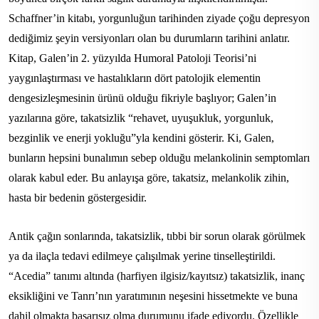
Schaffner’in kitabı, yorgunluğun tarihinden ziyade çoğu depresyon
dediğimiz şeyin versiyonları olan bu durumların tarihini anlatır.
Kitap, Galen’in 2. yüzyılda Humoral Patoloji Teorisi’ni
yaygınlaştırması ve hastalıkların dört patolojik elementin
dengesizleşmesinin ürünü olduğu fikriyle başlıyor; Galen’in
yazılarına göre, takatsizlik “rehavet, uyuşukluk, yorgunluk,
bezginlik ve enerji yokluğu”yla kendini gösterir. Ki, Galen,
bunların hepsini bunalımın sebep olduğu melankolinin semptomları
olarak kabul eder. Bu anlayışa göre, takatsiz, melankolik zihin,
hasta bir bedenin göstergesidir.
Antik çağın sonlarında, takatsizlik, tıbbi bir sorun olarak görülmek
ya da ilaçla tedavi edilmeye çalışılmak yerine tinselleştirildi.
“Acedia” tanımı altında (harfiyen ilgisiz/kayıtsız) takatsizlik, inanç
eksikliğini ve Tanrı’nın yaratımının neşesini hissetmekte ve buna
dahil olmakta başarısız olma durumunu ifade ediyordu. Özellikle