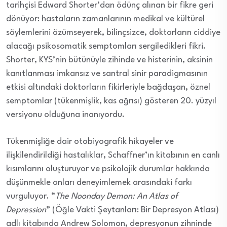
tarihçisi Edward Shorter’dan ödünç alınan bir fikre geri
dönüyor: hastaların zamanlarının medikal ve kültürel
söylemlerini özümseyerek, bilinçsizce, doktorların ciddiye
alacağı psikosomatik semptomları sergiledikleri fikri.
Shorter, KYS’nin bütünüyle zihinde ve histerinin, aksinin
kanıtlanması imkansız ve santral sinir paradigmasının
etkisi altındaki doktorların fikirleriyle bağdaşan, öznel
semptomlar (tükenmişlik, kas ağrısı) gösteren 20. yüzyıl
versiyonu olduğuna inanıyordu.
Tükenmişliğe dair otobiyografik hikayeler ve
ilişkilendirildiği hastalıklar, Schaffner’ın kitabının en canlı
kısımlarını oluşturuyor ve psikolojik durumlar hakkında
düşünmekle onları deneyimlemek arasındaki farkı
vurguluyor. “
The Noonday Demon: An Atlas of
Depression
” (Öğle Vakti Şeytanları: Bir Depresyon Atlası)
adlı kitabında Andrew Solomon, depresyonun zihninde