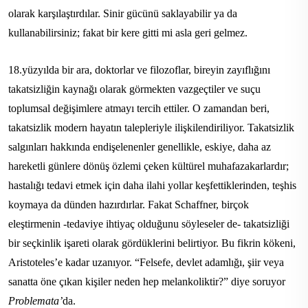
olarak karşılaştırdılar. Sinir gücünü saklayabilir ya da
kullanabilirsiniz; fakat bir kere gitti mi asla geri gelmez.
18.yüzyılda bir ara, doktorlar ve filozoflar, bireyin zayıflığını
takatsizliğin kaynağı olarak görmekten vazgeçtiler ve suçu
toplumsal değişimlere atmayı tercih ettiler. O zamandan beri,
takatsizlik modern hayatın talepleriyle ilişkilendiriliyor. Takatsizlik
salgınları hakkında endişelenenler genellikle, eskiye, daha az
hareketli günlere dönüş özlemi çeken kültürel muhafazakarlardır;
hastalığı tedavi etmek için daha ilahi yollar keşfettiklerinden, teşhis
koymaya da dünden hazırdırlar. Fakat Schaffner, birçok
eleştirmenin -tedaviye ihtiyaç olduğunu söyleseler de- takatsizliği
bir seçkinlik işareti olarak gördüklerini belirtiyor. Bu fikrin kökeni,
Aristoteles’e kadar uzanıyor. “Felsefe, devlet adamlığı, şiir veya
sanatta öne çıkan kişiler neden hep melankoliktir?” diye soruyor
Problemata’
da.