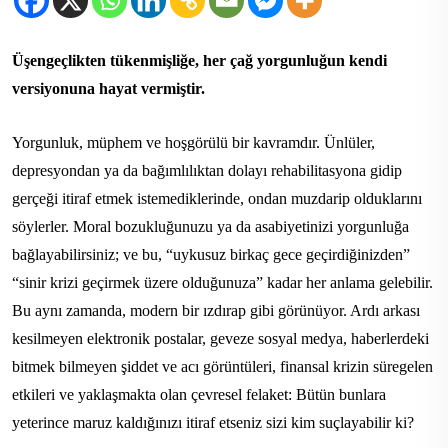
Üşengeçlikten tükenmişliğe, her çağ yorgunluğun kendi
versiyonuna hayat vermiştir.
Yorgunluk, müphem ve hoşgörülü bir kavramdır. Ünlüler,
depresyondan ya da bağımlılıktan dolayı rehabilitasyona gidip
gerçeği itiraf etmek istemediklerinde, ondan muzdarip olduklarını
söylerler. Moral bozukluğunuzu ya da asabiyetinizi yorgunluğa
bağlayabilirsiniz; ve bu, “uykusuz birkaç gece geçirdiğinizden”
“sinir krizi geçirmek üzere olduğunuza” kadar her anlama gelebilir.
Bu aynı zamanda, modern bir ızdırap gibi görünüyor. Ardı arkası
kesilmeyen elektronik postalar, geveze sosyal medya, haberlerdeki
bitmek bilmeyen şiddet ve acı görüntüleri, finansal krizin süregelen
etkileri ve yaklaşmakta olan çevresel felaket: Bütün bunlara
yeterince maruz kaldığınızı itiraf etseniz sizi kim suçlayabilir ki?