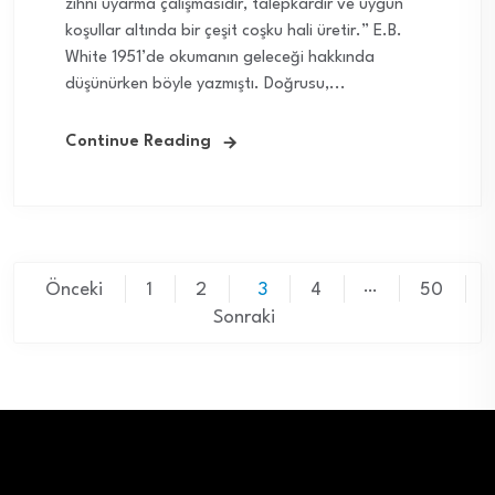
zihni uyarma çalışmasıdır, talepkardır ve uygun
koşullar altında bir çeşit coşku hali üretir.” E.B.
White 1951’de okumanın geleceği hakkında
düşünürken böyle yazmıştı. Doğrusu,...
Continue Reading
Yazı
…
Önceki
1
2
3
4
50
sayfalaması
Sonraki