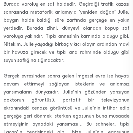
Burada varoluş en saf haldedir. Geçirdiği trafik kazası
sonrasında metaforik anlamıyla ‘yeniden doğan’ Julie,
baygın halde kaldığı süre zarfında gerçeğe en yakın
yerdedir. Burada zihni, dünyevi olandan kopup saf
varoluşa yakındır. Tıpkı annesinin karnında olduğu gibi.
Nitekim, Julie yaşadığı birkaç yıkıcı olayın ardından mavi
bir havuza girecek ve tıpkı ana rahminde olduğu gibi
suyun saflığına sığınacaktır.
Gerçek evresinden sonra gelen İmgesel evre ise hayatı
devam ettirmeyi sağlayan isteklerin ve anlamsız
yansımaların dünyasıdır. Julie’nin gözünden yansıyan
doktorun görüntüsü, portatif bir televizyonun
ekranındaki cenaze görüntüsü ve Julie’nin intihar edip
gerçeğe geri dönmek isterken egosunun buna müsaade
etmeyişinin aynadaki yansıması… Bu sahneler, tıpkı
Lacan’ın teorisindeki gibi, bize Julie’nin egosunun