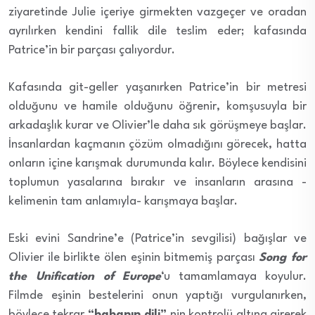
ziyaretinde Julie içeriye girmekten vazgeçer ve oradan
ayrılırken kendini fallik dile teslim eder; kafasında
Patrice’in bir parçası çalıyordur.
Kafasında git-geller yaşanırken Patrice’in bir metresi
olduğunu ve hamile olduğunu öğrenir, komşusuyla bir
arkadaşlık kurar ve Olivier’le daha sık görüşmeye başlar.
İnsanlardan kaçmanın çözüm olmadığını görecek, hatta
onların içine karışmak durumunda kalır. Böylece kendisini
toplumun yasalarına bırakır ve insanların arasına -
kelimenin tam anlamıyla- karışmaya başlar.
Eski evini Sandrine’e (Patrice’in sevgilisi) bağışlar ve
Olivier ile birlikte ölen eşinin bitmemiş parçası
Song for
the Unification of Europe
‘u tamamlamaya koyulur.
Filmde eşinin bestelerini onun yaptığı vurgulanırken,
böylece tekrar
“babanın dili”
nin kontrolü altına girerek